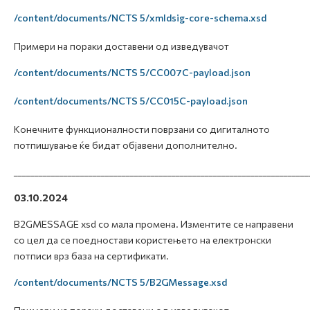
/content/documents/NCTS 5/xmldsig-core-schema.xsd
Примери на пораки доставени од изведувачот
/content/documents/NCTS 5/CC007C-payload.json
/content/documents/NCTS 5/CC015C-payload.json
Конечните функционалности поврзани со дигиталното
потпишување ќе бидат објавени дополнително.
_______________________________________________________________________
03.10.2024
B2GMESSAGE xsd со мала промена. Изментите се направени
со цел да се поедностави користењето на електронски
потписи врз база на сертификати.
/content/documents/NCTS 5/B2GMessage.xsd