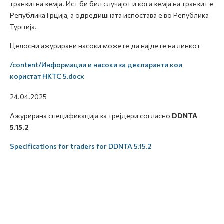
транзитна земја. Ист би бил случајот и кога земја на транзит е
Република Грција, а одредишната испостава е во Република
Турција.
Целосни ажурирани насоки можете да најдете на линкот
/content/Информации и насоки за декларанти кои
користат НКТС 5.docx
24.04.2025
Ажурирана спецификација за трејдери согласно
DDNTA
5.15.2
Specifications for traders for DDNTA 5.15.2