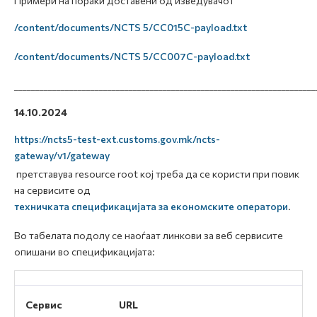
Примери на пораки доставени од изведувачот
/content/documents/NCTS 5/CC015C-payload.txt
/content/documents/NCTS 5/CC007C-payload.txt
_______________________________________________________________________
14.10.2024
https://ncts5-test-ext.customs.gov.mk/ncts-
gateway/v1/gateway
претставува resource root кој треба да се користи при повик
на сервисите од
техничката спецификацијата за економските оператори
.
Во табелата подолу се наоѓаат линкови за веб сервисите
опишани во спецификацијата:
Сервис
URL