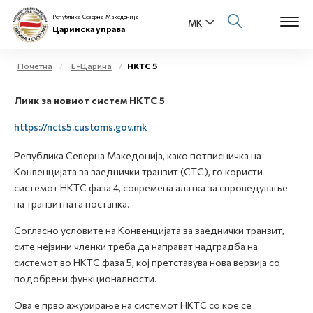
Република Северна Македонија
Царинска управа
Почетна
Е-Царина
НКТС 5
Open s
Линк за новиот систем НКТС 5
За нас
Open s
https://ncts5.customs.gov.mk
Физички лица
Република Северна Македонија, како потписничка на
Open s
Бизнис заедница
Конвенцијата за заеднички транзит (CTC), го користи
системот НКТС фаза 4, современа алатка за спроведување
Open s
на транзитната постапка.
Е-Царина
Согласно условите на Конвенцијата за заеднички транзит,
Open s
Медиа центар
сите нејзини членки треба да направат надградба на
системот во НКТС фаза 5, кој претставува нова верзија со
Контакт
подобрени функционалности.
Ова е прво ажурирање на системот НКТС со кое се
Е-Весник