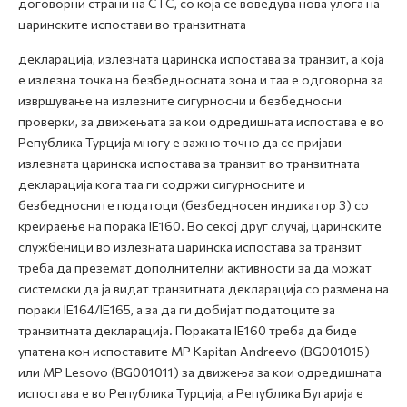
договорни страни на CTC, со која се воведува нова улога на
царинските испостави во транзитната
декларација, излезната царинска испостава за транзит, а која
е излезна точка на безбедносната зона и таа е одговорна за
извршување на излезните сигурносни и безбедносни
проверки, за движењата за кои одредишната испостава е во
Република Турција
многу е важно точно да се пријави
излезната царинска испостава за транзит во транзитната
декларација кога таа ги содржи сигурносните и
безбедносните податоци (безбедносен индикатор 3) со
креираење на порака
IE160
. Во секој друг случај, царинските
службеници во излезната царинска испостава за транзит
треба да преземат дополнителни активности за да можат
системски да ја видат транзитната декларација со размена на
пораки IE164/IE165, а за да ги добијат податоците за
транзитната декларација. Пораката
IE160
треба да биде
упатена кон испоставите
MP Kapitan Andreevo (BG001015)
или MP Lesovo (BG001011) за движења за кои одредишната
испостaва е во Република Турција, а Република Бугарија е