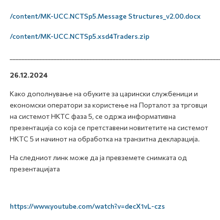
/content/MK-UCC.NCTSp5.Message Structures_v2.00.docx
/content/MK-UCC.NCTSp5.xsd4Traders.zip
_______________________________________________________________________
26.12.2024
Како дополнување на обуките за царински службеници и
економски оператори за користење на Порталот за трговци
на системот НКТС фаза 5, се
одржа информативна
презентација со која се претставени новитетите на системот
НКТС 5 и начинот на обработка на транзитна декларација.
На следниот линк може да ја превземете снимката од
презентацијата
https://www.youtube.com/watch?v=decX1vL-czs