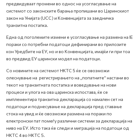
предвидуваат промени во однос на усогласување на
системот со законските барања пропишани во Царинскиот
закон на Унијата (UCC) и Конвенцијата за заедничка
транзитна постапка.
Една од поголемите измени е усогласување на размена на IE
пораки со потребни податоци дефинирани во прилозите
кон Уредбите на ЕУ, но и во Конвенцијата, имајќи ги при тоа
во предвид ЕУ царински модел на податоци.
Со новините на системот НКТС 5 ќе се овозможи
олеснување на регистрирањето на „попатните“ настани во
текот на транзитната постапка и воведување на нови
процеси и улога на ова царинска испостава, ќе се
имплементира транзитна декларација со намален сет на
податоци и поднесување на декларација пред ставање
стока на увид и ќе овозможи размена на пораки по
електронски пат помеѓу различни системи за декларација на
ниво на ЕУ. Исто така ќе следи и миграција на податоци од
НКТС 4 во НКТС 5.