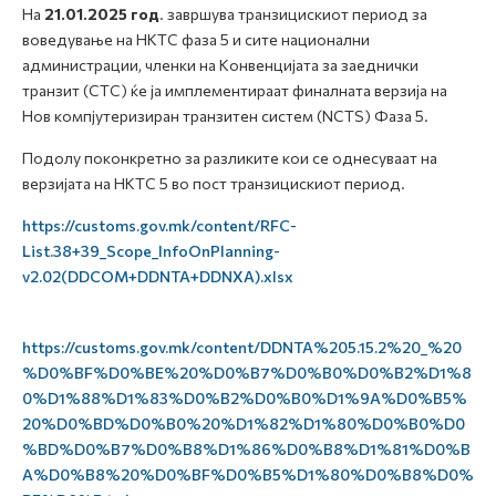
На
21.01.2025 год
. завршува транзицискиот период за
воведување на НКТС фаза 5 и сите национални
администрации, членки на Конвенцијата за заеднички
транзит (CTC) ќе ја имплементираат финалната верзија на
Нов компјутеризиран транзитен систем (NCTS) Фаза 5.
Подолу поконкретно за разликите кои се однесуваат на
верзијата на НКТС 5 во пост транзицискиот период.
https://customs.gov.mk/content/RFC-
List.38+39_Scope_InfoOnPlanning-
v2.02(DDCOM+DDNTA+DDNXA).xlsx
https://customs.gov.mk/content/DDNTA%205.15.2%20_%20
%D0%BF%D0%BE%20%D0%B7%D0%B0%D0%B2%D1%8
0%D1%88%D1%83%D0%B2%D0%B0%D1%9A%D0%B5%
20%D0%BD%D0%B0%20%D1%82%D1%80%D0%B0%D0
%BD%D0%B7%D0%B8%D1%86%D0%B8%D1%81%D0%B
A%D0%B8%20%D0%BF%D0%B5%D1%80%D0%B8%D0%