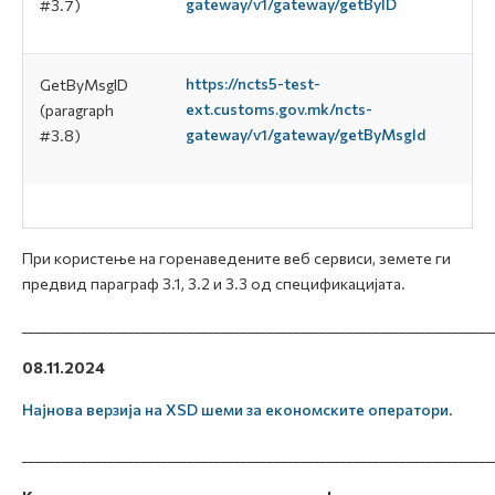
gateway/v1/gateway/getByID
#3.7)
https://ncts5-test-
GetByMsgID
ext.customs.gov.mk/ncts-
(paragraph
gateway/v1/gateway/getByMsgId
#3.8)
При користење на горенаведените веб сервиси, земете ги
предвид параграф 3.1, 3.2 и 3.3 од спецификацијата.
_______________________________________________________________________
08.11.2024
Најнова верзија на XSD шеми за економските оператори
.
_______________________________________________________________________