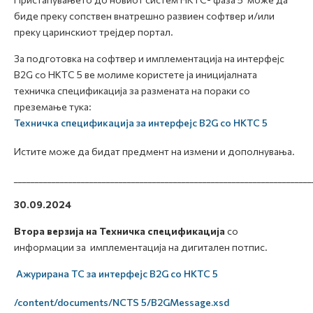
биде преку сопствен внатрешно развиен софтвер и/или
преку царинскиот трејдер портал.
За подготовка на софтвер и имплементација на интерфејс
B2G со НКТС 5 ве молиме користете ја иницијалната
техничка спецификација за размената на пораки со
преземање тука:
Техничка спецификација за интерфејс B2G со НКТС 5
Истите може да бидат предмент на измени и дополнувања.
_______________________________________________________________________
30.09.2024
Втора верзија
на Техничка спецификација
со
информации за имплементација на дигитален потпис.
Ажурирана ТС за интерфејс B2G со НКТС 5
/content/documents/NCTS 5/B2GMessage.xsd