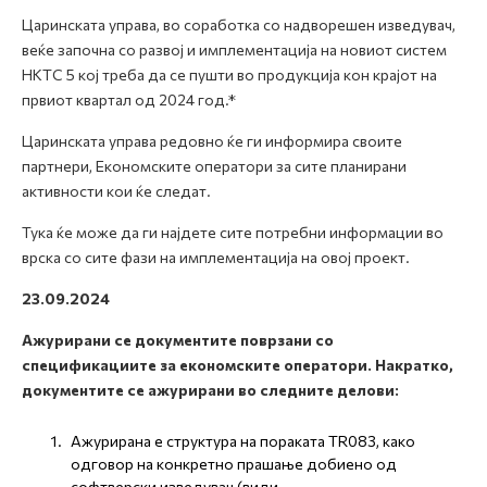
Царинската управа, во соработка со надворешен изведувач,
веќе започна со развој и имплементација на новиот систем
НКТС 5 кој треба да се пушти во продукција кон крајот на
првиот квартал од 2024 год.*
Царинската управа редовно ќе ги информира своите
партнери, Економските оператори за сите планирани
активности кои ќе следат.
Тука ќе може да ги најдете сите потребни информации во
врска со сите фази на имплементација на овој проект.
23.09.2024
Ажурирани се документите поврзани со
спецификациите за економските оператори. Накратко,
документите се ажурирани во следните делови:
Ажурирана е структура на пораката TR083, како
одговор на конкретно прашање добиено од
софтверски изведувач (види