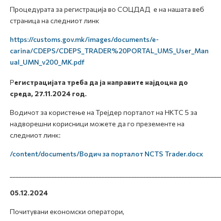
Процедурата за регистрација во СОЦДАД е на нашата веб
страница на следниот линк
https://customs.gov.mk/images/documents/e-
carina/CDEPS/CDEPS_TRADER%20PORTAL_UMS_User_Man
ual_UMN_v200_MK.pdf
Р
егистрацијата треба да ја направите најдоцна до
среда, 27.11.2024 год.
Водичот за користење на Трејдер порталот на НКТС 5 за
надворешни корисници можете да го презементе на
следниот линк:
/content/documents/Водич за порталот NCTS Trader.docx
_______________________________________________________________________
05.12.2024
Почитувани економски оператори,