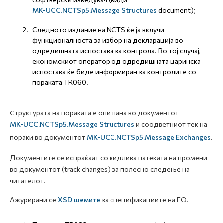
MK-UCC.NCTSp5.Message Structures
document);
Следното издание на NCTS ќе ја вклучи
функционалноста за избор на декларација во
одредишната испостава за контрола. Во тој случај,
економскиот оператор од одредишната царинска
испостава ќе биде информиран за контролите со
пораката TR060.
Структурата на пораката е опишана во документот
MK-UCC.NCTSp5.Message Structures
и соодветниот тек на
пораки во документот
MK-UCC.NCTSp5.Message Exchanges
.
Документите се испраќаат со видлива патеката на промени
во документот (track changes) за полесно следење на
читателот.
Ажурирани се
XSD шемите
за спецификациите на ЕО.