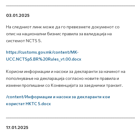
_______________________________________________________________________
03.01.2025
На следниот линк може да го превезмете докуменот со
опис на национални бизнис правила за валидација на
системот NCTS 5.
https://customs.gov.mk/content/MK-
UCC.NCTSp5.BR%20Rules_v1.00.docx
Корисни информации и насоки за декларанти за начинот на
пополнување на декларација согласно новите правила и
измени пропишани со Конвенцијата за заеднички транзит.
/content/Информации и насоки за декларанти кои
користат НКТС 5.docx
_______________________________________________________________________
17.01.2025