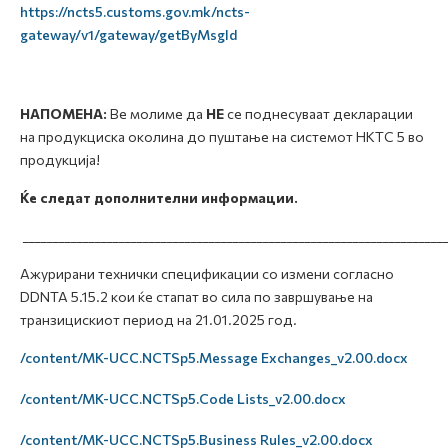
https://ncts5.customs.gov.mk/ncts-
gateway/v1/gateway/getByMsgId
НАПОМЕНА:
Ве молиме да
НЕ
се поднесуваат декларации
на продукциска околина до пуштање на системот НКТС 5 во
продукција!
Ќе следат дополнителни информации.
______________________________________________________________________
Ажурирани технички спецификации со измени согласно
DDNTA 5.15.2 кои ќе стапат во сила по завршување на
транзицискиот период на 21.01.2025 год.
/content/MK-UCC.NCTSp5.Message Exchanges_v2.00.docx
/content/MK-UCC.NCTSp5.Code Lists_v2.00.docx
/content/MK-UCC.NCTSp5.Business Rules_v2.00.docx