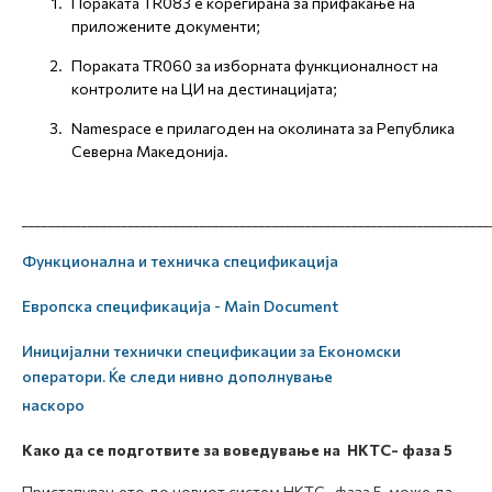
Пораката TR083 е корегирана за прифаќање на
приложените документи;
Пораката TR060 за изборната функционалност на
контролите на ЦИ на дестинацијата;
Namespace е прилагоден на околината за Република
Северна Македонија.
_______________________________________________________________________
Функционална и техничка спецификација
Европска спецификација - Main Document
Иницијални технички спецификации за Економски
оператори. Ќе следи нивно дополнување
наскоро
Како да се подготвите
за воведување на НКТС-
фаза 5
Пристапувањето до новиот систем НКТС- фаза 5 може да