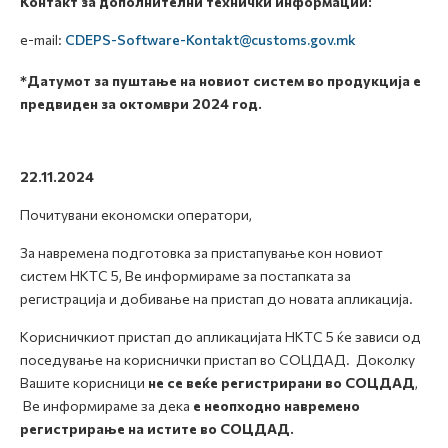
Контакт за дополнителни технички информации:
e-mail:
CDEPS-Software-Kontakt@customs.gov.mk
*Датумот за пуштање
на новиот систем
во продукција е
предвиден за октомври 2024 год.
22.11.2024
Почитувани економски оператори,
За навремена подготовка за пристапување кон новиот
систем НКТС 5, Ве информираме за постапката за
регистрација и добивање на пристап до новата апликација.
Корисничкиот пристап до апликацијата НКТС 5 ќе зависи од
поседување на кориснички пристап во СОЦДАД. Доколку
Вашите корисници
не се веќе регистрирани во СОЦДАД
,
Ве информираме за дека
е неопходно навремено
регистрирање на истите во СОЦДАД.