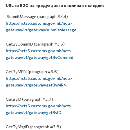
URL за B2G за продукциска околина се следни:
SubmitMessage (paragraph #3.4)
https://ncts5.customs.gov.mk/ncts-
gateway/v1/gateway/submitMessage
GetByCommID (paragraph #3.5)
https://ncts5.customs.gov.mk/ncts-
gateway/v1/gateway/getByCommId
GetByMRN (paragraph #3.6)
https://ncts5.customs.gov.mk/ncts-
gateway/v1/gateway/getByMRN
GetByID (paragraph #3.7)
https://ncts5.customs.gov.mk/ncts-
gateway/v1/gateway/getByID
GetByMsgID (paragraph #3.8)