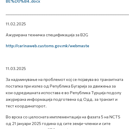
BE%D0%B4..docx
_______________________________________________________________________
11.02.2025
Ажурирана техничка спецификација за B2G
http://carinaweb.customs.gov.mk/webmaste
11.03.2025
За надминување на проблемот кој се појавува во транзитната
постапка при излез од Република Бугарија за движења за
кои одредишната испостава е во Република Турција подолу
ажурирана информација подготвена од Одд. за транзит и
тест координаторот.
Во врска со целосната имплементација на фазата 5 на NCTS
од 21 јануари 2025 година од сите земји-членки и сите