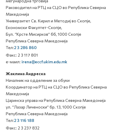
меѓународна трговија
Раководител на РТЦ на СЦО во Република Северна
Македонија
Универзитет Св. Кирил и Методиј во Скопје,
Економски Факултет-Скопје,
Бул. “Крсте Мисирков” бб, 1000 Скопје
Република Северна Македонија
Тел:
2 3 286 860
Факс: 2 3 117 801
е-маил:
irena@eccf.ukim.edu.mk
Жаклина Андреска
Началник на одделение за обуки
Координатор на РТЦ на СЦО во Република Северна
Македонија
Царинска управа на Република Северна Македонија
ул. “Лазар Личеноски” бр. 13, 1000 Скопје
Република Северна Македонија
Тел:
2 3 116 188
Факс: 2 3 237 832