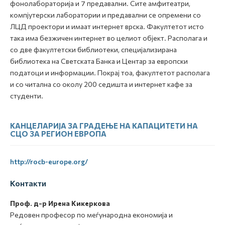
фонолабораторија и 7 предавални. Сите амфитеатри,
компјутерски лаборатории и предавални се опремени со
ЛЦД проектори и имаат интернет врска. Факултетот исто
така има безжичен интернет во целиот објект. Располага и
со две факултетски библиотеки, специјализирана
библиотека на Светската Банка и Центар за европски
податоци и информации. Покрај тоа, факултетот располага
и со читална со околу 200 седишта и интернет кафе за
студенти.
КАНЦЕЛАРИЈА ЗА ГРАДЕЊЕ НА КАПАЦИТЕТИ НА
СЦО ЗА РЕГИОН ЕВРОПА
http://rocb-europe.org/
Контакти
Проф. д-р Ирена Кикеркова
Редовен професор по меѓународна економија и