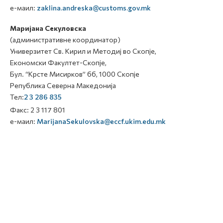
е-маил:
zaklina.andreska@customs.gov.mk
Маријана Секуловска
(административне координатор)
Универзитет Св. Кирил и Методиј во Скопје,
Економски Факултет-Скопје,
Бул. “Крсте Мисирков” бб, 1000 Скопје
Република Северна Македонија
Тел:
2 3 286 835
Факс: 2 3 117 801
е-маил:
MarijanaSekulovska@eccf.ukim.edu.mk