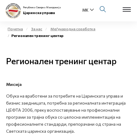
Република Северна Македонија
Царинска управа
Почетна
За нас
Меѓународна соработка
Регионален тренинг центар
Open s
За нас
Open s
Регионален тренинг центар
Физички лица
Open s
Бизнис заедница
Мисија
Open s
Е-Царина
Обука на вработени за потребите на Царинската управа и
Open s
бизнис заедницата, потребна за регионалната интеграција
Медиа центар
ЦЕФТА 2006, преку воспоставување на професионални
програми за трајна обука со целосна имплементација на
Контакт
професионалните стандарди, препорачани од страна на
Светската царинска организација.
Е-Весник