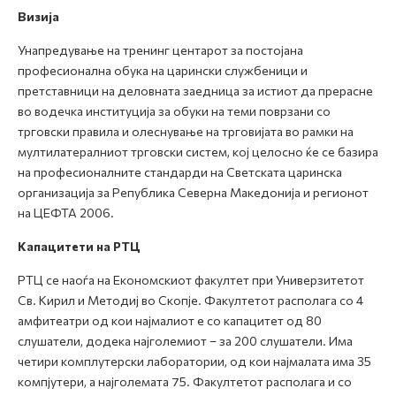
Визија
Унапредување на тренинг центарот за постојана
професионална обука на царински службеници и
претставници на деловната заедница за истиот да прерасне
во водечка институција за обуки на теми поврзани со
трговски правила и олеснување на трговијата во рамки на
мултилатералниот трговски систем, кој целосно ќе се базира
на професионалните стандарди на Светската царинска
организација за Република Северна Македонија и регионот
на ЦЕФТА 2006.
Капацитети на РТЦ
РТЦ се наоѓа на Економскиот факултет при Универзитетот
Св. Кирил и Методиј во Скопје. Факултетот располага со 4
амфитеатри од кои најмалиот е со капацитет од 80
слушатели, додека најголемиот – за 200 слушатели. Има
четири комплутерски лаборатории, од кои најмалата има 35
компјутери, а најголемата 75. Факултетот располага и со