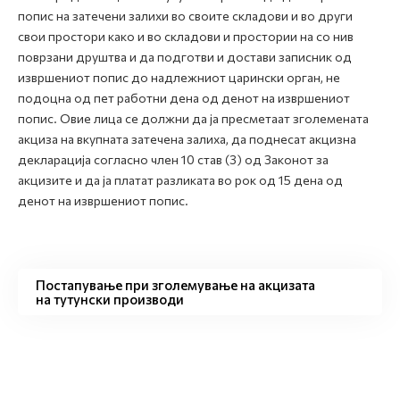
попис на затечени залихи во своите складови и во други
свои простори како и во складови и простории на со нив
поврзани друштва и да подготви и достави записник од
извршениот попис до надлежниот царински орган, не
подоцна од пет работни дена од денот на извршениот
попис. Овие лица се должни да ја пресметаат зголемената
акциза на вкупната затечена залиха, да поднесат акцизна
декларација согласно член 10 став (3) од Законот за
акцизите и да ја платат разликата во рок од 15 дена од
денот на извршениот попис.
Постапување при зголемување на акцизата
на тутунски производи