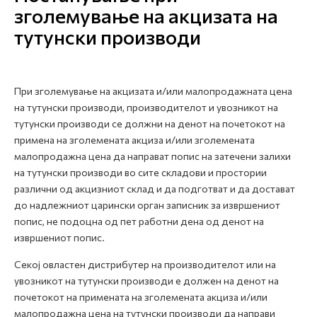
зголемување на акцизата на
тутунски производи
При зголемување на акцизата и/или малопродажната цена
на тутунски производи, производителот и увозникот на
тутунски производи се должни на денот на почетокот на
примена на зголемената акциза и/или зголемената
малопродажна цена да направат попис на затечени залихи
на тутунски производи во сите складови и простории
различни од акцизниот склад и да подготват и да достават
до надлежниот царински орган записник за извршениот
попис, не подоцна од пет работни дена од денот на
извршениот попис.
Секој овластен дистрибутер на производителот или на
увозникот на тутунски производи е должен на денот на
почетокот на примената на зголемената акциза и/или
малопродажна цена на тутунски производи да направи