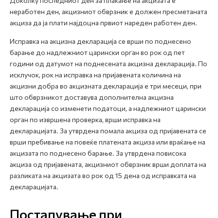
Доколку последниот ден за плаќање на акцизата е
неработен ден, акцизниот обврзник е должен пресметаната
акциза да ја плати најдоцна првиот нареден работен ден.
Исправка на акцизна декларација се врши по поднесено
барање до надлежниот царински орган во рок од пет
години од датумот на поднесената акцизна декларација. По
исклучок, рок на исправка на пријавената количина на
акцизни добра во акцизната декларација е три месеци, при
што обврзникот доставува дополнителна акцизна
декларација со изменети податоци, а надлежниот царински
орган по извршена проверка, врши исправка на
декларацијата. За утврдена помала акциза од пријавената се
врши пребивање на повеќе платената акциза или враќање на
акцизата по поднесено барање. За утврдена повисока
акциза од пријавената, акцизниот обврзник врши доплата на
разликата на акцизата во рок од 15 дена од исправката на
декларацијата.
Постапување при