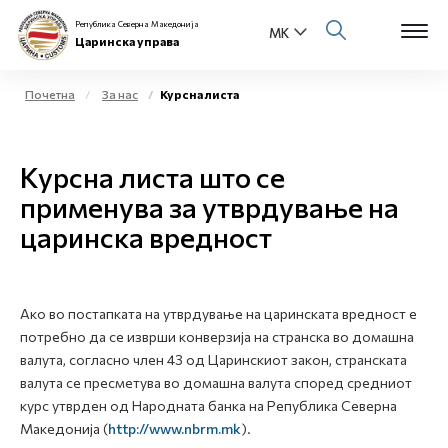
Република Северна Македонија
Царинска управа
Почетна
За нас
Курсна листа
Open s
За нас
Курсна листа што се
Open s
Физички лица
применува за утврдување на
царинска вредност
Open s
Бизнис заедница
Open s
Е-Царина
Ако во постапката на утврдување на царинската вредност е
Open s
потребно да се изврши конверзија на странска во домашна
Медиа центар
валута, согласно член 43 од Царинскиот закон, странската
валута се пресметува во домашна валута според средниот
Контакт
курс утврден од Народната банка на Република Северна
Македонија (
http://www.nbrm.mk
).
Е-Весник