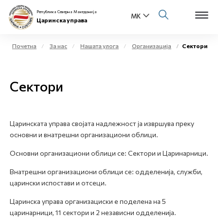
Република Северна Македонија
Царинска управа
Почетна
За нас
Нашата улога
Организација
Сектори
Open s
За нас
Сектори
Open s
Физички лица
Open s
Бизнис заедница
Царинската управа својата надлежност ја извршува преку
основни и внатрешни организациони облици.
Open s
Е-Царина
Основни организациони облици се: Сектори и Царинарници.
Open s
Медиа центар
Внатрешни организациони облици се: одделенија, служби,
царински испостави и отсеци.
Контакт
Царинска управа организациски е поделена на 5
царинарници, 11 сектори и 2 независни одделенија.
Е-Весник