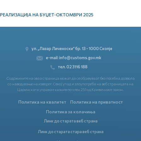
РЕАЛИЗАЦИЈА НА БУЏЕТ-ОКТОМВРИ 2025
ул. „Лазар Личеноски“ бр. 13 - 1000 Скопје
e-mail: info@customs.gov.mk
тел. 02 3116 188
Содржините на оваа страница можат да се објавуваат без посебна дозвола
со наведување на изворот. Секој упад и злоупотреба на веб страницата на
Царинската управа е казнив по член 251 од Кривичниот закон.
Политика на квалитет
Политика на приватност
Политика за колачиња
Линк до старата веб страна
Линк до старата стара веб страна