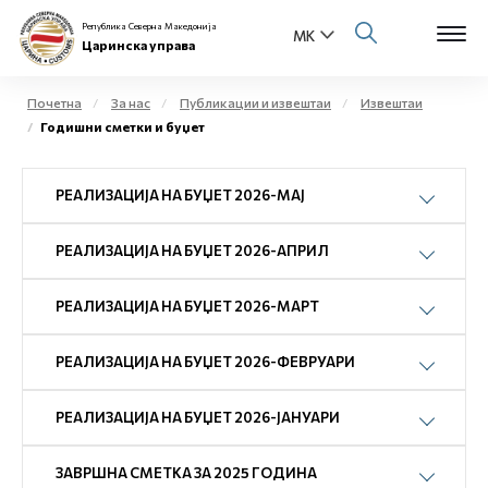
Република Северна Македонија
Царинска управа
Почетна
За нас
Публикации и извештаи
Извештаи
Годишни сметки и буџет
Open s
За нас
РЕАЛИЗАЦИЈА НА БУЏЕТ 2026-МАЈ
Open s
Физички лица
РЕАЛИЗАЦИЈА НА БУЏЕТ 2026-АПРИЛ
Open s
Бизнис заедница
Open s
РЕАЛИЗАЦИЈА НА БУЏЕТ 2026-МАРТ
Е-Царина
Open s
РЕАЛИЗАЦИЈА НА БУЏЕТ 2026-ФЕВРУАРИ
Медиа центар
РЕАЛИЗАЦИЈА НА БУЏЕТ 2026-ЈАНУАРИ
Контакт
ЗАВРШНА СМЕТКА ЗА 2025 ГОДИНА
Е-Весник