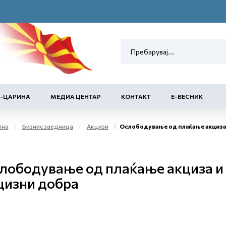
Е-ЦАРИНА
МЕДИА ЦЕНТАР
КОНТАКТ
Е-ВЕСНИК
тна
Бизнис заедница
Акцизи
Ослободување од плаќање акциза и повластено користење на акцизни добр
лободување од плаќање акциза и 
цизни добра