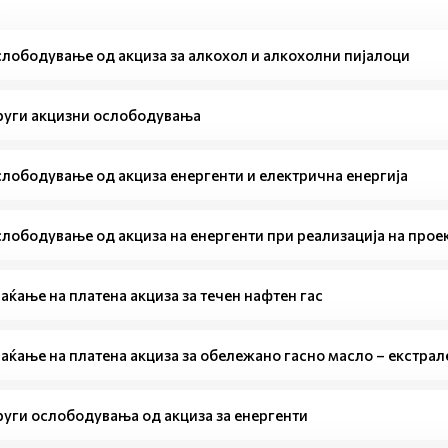
лободување од акциза за алкохол и алкохолни пијалоци
уги акцизни ослободувања
лободување од акциза енергенти и електрична енергија
лободување од акциза на енергенти при реализација на прое
аќање на платена акциза за течен нафтен гас
аќање на платена акциза за обележано гасно масло – екстрал
уги ослободувања од акциза за енергенти