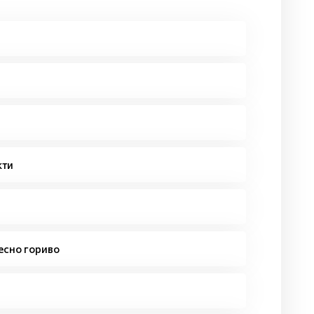
кти
есно гориво