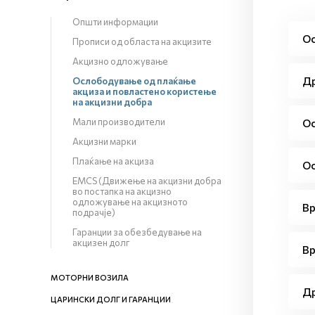
Општи информации
Ос
Прописи од областа на акцизите
Акцизно одложување
Др
Ослободување од плаќање
акциза и повластено користење
на акцизни добра
Мали производители
Ос
Акцизни марки
Плаќање на акциза
Ос
EMCS (Движење на акцизни добра
во постапка на акцизно
одложување на акцизното
Вр
подрачје)
Гаранции за обезбедување на
акцизен долг
Вр
МОТОРНИ ВОЗИЛА
Др
ЦАРИНСКИ ДОЛГ И ГАРАНЦИИ