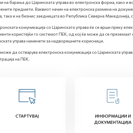
и на барања до Царинската управа во електронска форма, како и во
ените предмети. Ваквиот начин на електронска размена на докумен
а, така и на бизнис заедницата во Република Северна Македонија, 
ронската комуникација со Царинската управа ќе се врши преку ел
енти користејќи го системот ПЕК, од кој ќе може да се преземаа
ската управа наменети за надворешните корисници.
 може да остварува електронска комуникација со Царинската управа
трација на ПЕК.
СТАРТУВАЈ
ИНФОРМАЦИИ И
ДОКУМЕНТАЦИЈА