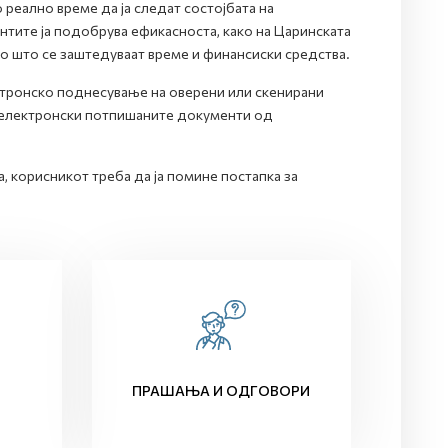
 реално време да ја следат состојбата на
тите ја подобрува ефикасноста, како на Царинската
со што се заштедуваат време и финансиски средства.
ектронско поднесување на оверени или скенирани
т електронски потпишаните документи од
, корисникот треба да ја помине постапка за
ПРАШАЊА И ОДГОВОРИ