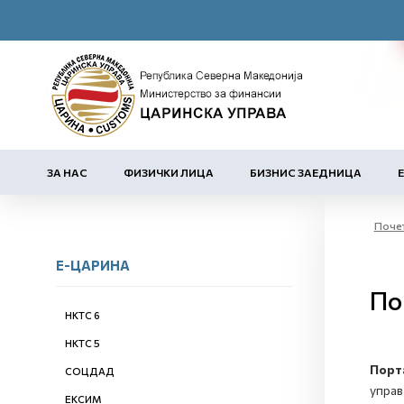
ЗА НАС
ФИЗИЧКИ ЛИЦА
БИЗНИС ЗАЕДНИЦА
Поче
Е-ЦАРИНА
По
НКТС 6
НКТС 5
Порт
СОЦДАД
управ
ЕКСИМ