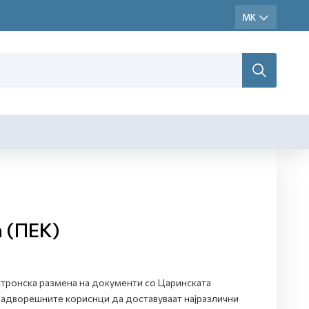
а (ПЕК)
ектронска размена на документи со Царинската
надворешните кориснци да доставуваат најразлични