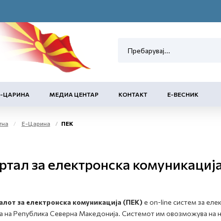
Е-ЦАРИНА
МЕДИА ЦЕНТАР
КОНТАКТ
Е-ВЕСНИК
тна
Е-Царина
ПЕК
ртал за електронска комуникациј
алот за електронска комуникација (ПЕК)
е on-line систем за ел
а на Република Северна Македонија. Системот им овозможува на 