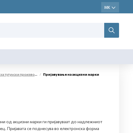
а тутунски производи
Пријавување на акцизни марки
ни од акцизни марки ги пријавуваат до надлежниот
ец. Пријавата се поднесува во електронска форма