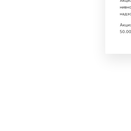
Акциз
нивно
надзо
Акциз
50.00