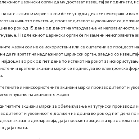
длежниот царински орган да му достават извештај за подигнати, ис
натите акцизни марки за кои ќе се утврди дека се неисправни како
сот на нивното печатење, производителот и увозникот се должни 
цна во рок од 15 дена од денот на утврдување на неправилноста, 
нување. Надлежниот царински орган ќе ги замени неисправните ак
ните марки кои не се искористени или се оштетени во процесот н
и да ги вратат на надлежниот царински орган, заедно со извештај
 најдоцна во рок од пет дена по истекот на рокот за искористувањ
истени и вратени акцизни марки се поднесува во електронска фор
а.
тетените и неискористените акцизни марки производителот и увоз
ење и чување на акцизните марки
дигнатите акцизни марки за обележување на тутунски производи ко
водителот и увозникот е должен најдоцна во рок од пет дена по 
днесе акцизна декларација, да ја пресмета акцизата врз основа на
ш да ја плати.