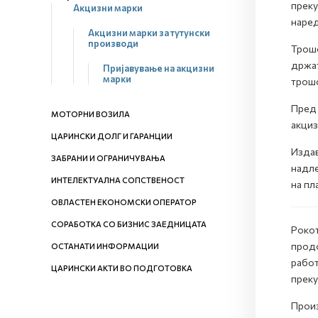
преку
Акцизни марки
наред
Акцизни марки за тутунски
производи
Трошо
држат
Пријавување на акцизни
марки
трошо
Пред 
МОТОРНИ ВОЗИЛА
акциз
ЦАРИНСКИ ДОЛГ И ГАРАНЦИИ
Издав
ЗАБРАНИ И ОГРАНИЧУВАЊА
надле
ИНТЕЛЕКТУАЛНА СОПСТВЕНОСТ
на пл
ОВЛАСТЕН ЕКОНОМСКИ ОПЕРАТОР
СОРАБОТКА СО БИЗНИС ЗАЕДНИЦАТА
Рокот
продо
ОСТАНАТИ ИНФОРМАЦИИ
работ
ЦАРИНСКИ АКТИ ВО ПОДГОТОВКА
преку
Произ