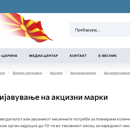
Е-ЦАРИНА
МЕДИА ЦЕНТАР
КОНТАКТ
Е-ВЕСНИК
тна
Бизнис заедница
Акцизи
Акцизни марки
Акцизни марки з
ијавување на акцизни марки
водителот или увозникот месечните потреби за планирани количи
ски орган најдоцна до 10-ти во тековниот месец за наредниот мес