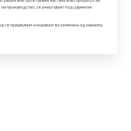
на грешка или оштетување настанати во процесот на
 на производство, се уништуваат под царински
 се пријавуваат и издаваат во количина од најмалку