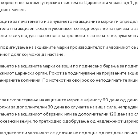
 користење на компјутерскиот систем на Царинската управа од 1 до
ниот месец.
ците за печатењето и за чувањето на акцизните марки ги определ
елот на акцизен склад и увозникот со поднесување на пријавата за
ците се утврдува врз основа на трошоците за печатење, чување и 
подигнување на акцизните марки производителот и увозникот се д
ниот долг кој може да настане.
ањето на акцизните марки се врши по поднесено барање за подигн
жниот царински орган. Рокот за подигнување на пријавените акци
анираните количини. По истекот на овој рок со неподигнатите акц
 за искористување на акцизните марки е најмногу 60 дена од ден
лжи за дополнителни 30 дена во случаите на виша сила, непредви
ењето на акцизниот обврзник, или за дополнителни 120 дена во сл
океански земји, по претходно одобрување од надлежниот царинс
водителот и увозникот се должни не подоцна од пет дена по исте