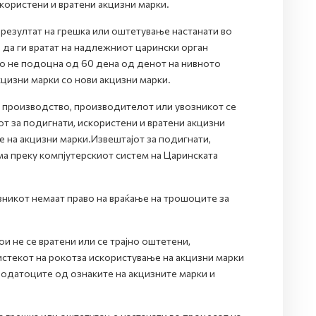
користени и вратени акцизни марки.
 резултат на грешка или оштетување настанати во
да ги вратат на надлежниот царински орган
но не подоцна од 60 дена од денот на нивното
цизни марки со нови акцизни марки.
а производство, производителот или увозникот се
от за подигнати, искористени и вратени акцизни
е на акцизни марки.Извештајот за подигнати,
ма преку компјутерскиот систем на Царинската
никот немаат право на враќање на трошоците за
и не се вратени или се трајно оштетени,
истекот на рокотза искористување на акцизни марки
 податоците од ознаките на акцизните марки и