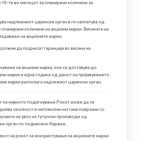
 10-ти во месецот за планирани количини за
ува надлежниот царински орган и ги наплатува од
 планирани количини на акцизни марки. Висината на
издавање на акцизните марки.
олжни да поднесат гаранција во висина на
ување на акцизни марки, кое се доставува до
зни марки е една година од денот на пријавувањето
изни марки располага надлежиот царински орган.
от на нивното подигнување.Рокот може да се
длива околност и неповолни настани поврзани со
учаите на увоз на тутунски производи од
ки орган по поднесено барање.
кот на рокот за искористување на акцизните марки