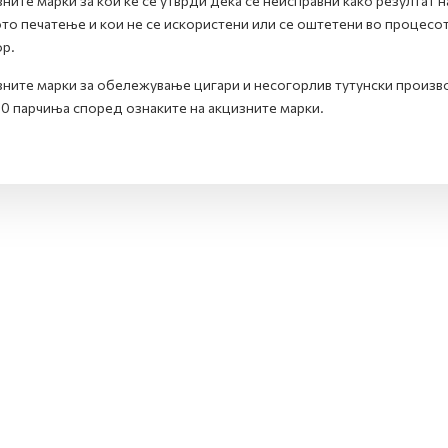
ните марки за кои ќе се утврди дека се неисправни како резултат 
то печатење и кои не се искористени или се оштетени во процесот
р.
ните марки за обележување цигари и несогорлив тутунски производ
0 парчиња според ознаките на акцизните марки.