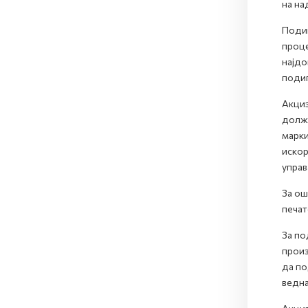
на на
Подиг
проце
најдо
подиг
Акциз
должн
марки
искор
управ
За ош
печат
За по
произ
да по
ведна