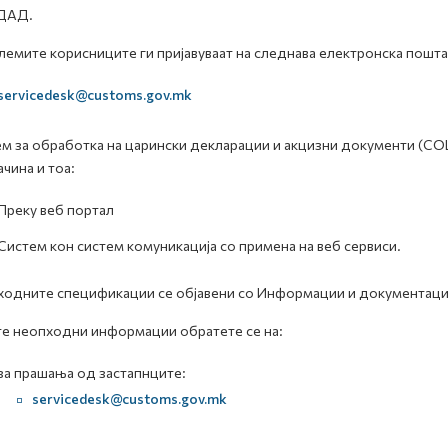
ДАД.
емите корисниците ги пријавуваат на следнава електронска пошта
servicedesk@customs.gov.mk
м за обработка на царински декларации и акцизни документи (С
ачина и тоа:
Преку веб портал
Систем кон систем комуникација со примена на веб сервиси.
одните спецификации се објавени со Информации и документациј
те неопходни информации обратете се на:
за прашања од застапнците:
servicedesk@customs.gov.mk