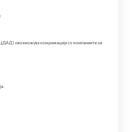
:
ОЦДАД) овозможува комуникација со компаниите на
а.