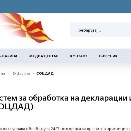
Е-ЦАРИНА
МЕДИА ЦЕНТАР
КОНТАКТ
Е-ВЕСНИК
тна
Е-Царина
СОЦДАД
стем за обработка на декларации 
ОЦДАД)
ската управа обезбедува 24/7 поддршка на крајните корисници з