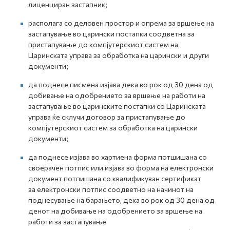
лиценциран застапник;
располага со деловен простор и опрема за вршење на
застапување во царински постапки соодветнa за
пристапување до компјутерскиот систем на
Царинската управа за обработка на царински и други
документи;
да поднесе писмена изјава дека во рок од 30 дена од
добивање на одобрението за вршење на работи на
застапување во царинските постапки со Царинската
управа ќе склучи договор за пристапување до
компјутерскиот систем за обработка на царински
документи;
да поднесе изјава во хартиена форма потшишана со
своерачен потпис или изјава во форма на електронски
документ потпишана со квалификуван сертификат
за електронски потпис соодветно на начинот на
поднесување на барањето, дека во рок од 30 дена од
денот на добивање на одобрението за вршење на
работи за застапување