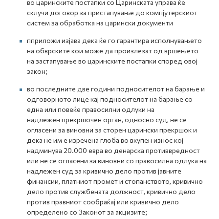
во царинските постапки со Царинската управа ќе
склучи договор за пристапување до компјутерскиот
систем за обработка на царински документи
пприложи изјава дека ќе го гарантира исполнувањето
на обврските кои може да произлезат од вршењето
на застапување во царинските постапки според овој
закон;
во последните две години подносителот на барање и
одговорното лице кај подносителот на барање со
една или повеќе правосилни одлуки на
надлежен прекршочен орган, односно суд, не се
огласени за виновни за сторен царински прекршок и
дека не им е изречена глоба во вкупен износ кој
надминува 20.000 евра во денарска противвредност
или не се огласени за виновни со правосилна одлука на
надлежен суд за кривично дело против јавните
финансии, платниот промет и стопанството, кривично
дело против службената должност, кривично дело
против правниот сообраќај или кривично дело
определено со Законот за акцизите;