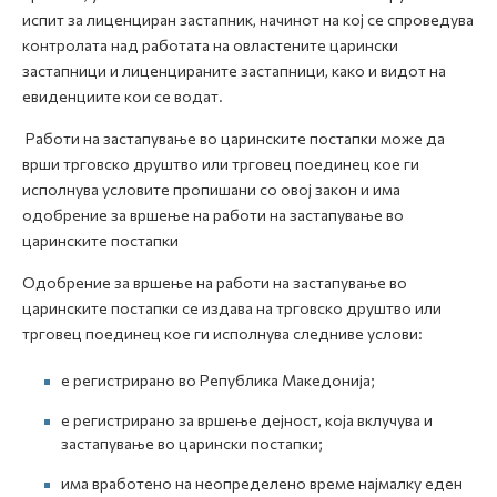
испит за лиценциран застапник, начинот на кој се спроведува
контролата над работата на овластените царински
застапници и лиценцираните застапници, како и видот на
евиденциите кои се водат.
Работи на застапување во царинските постапки може да
врши трговско друштво или трговец поединец кое ги
исполнува условите пропишани со овој закон и има
одобрение за вршење на работи на застапување во
царинските постапки
Одобрение за вршење на работи на застапување во
царинските постапки се издава на трговско друштво или
трговец поединец кое ги исполнува следниве услови:
е регистрирано во Република Македонија;
е регистрирано за вршење дејност, која вклучува и
застапување во царински постапки;
има вработено на неопределено време најмалку еден