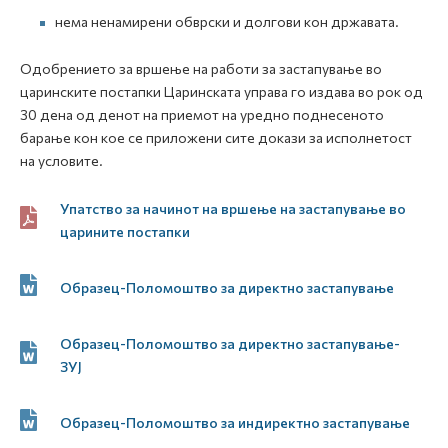
нема ненамирени обврски и долгови кон државата.
Одобрението за вршење на работи за застапување во
царинските постапки Царинската управа го издава во рок од
30 дена од денот на приемот на уредно поднесеното
барање кон кое се приложени сите докази за исполнетост
на условите.
Упатство за начинот на вршење на застапување во
царините постапки
Образец-Поломоштво за директно застапување
Образец-Поломоштво за директно застапување-
ЗУЈ
Образец-Поломоштво за индиректно застапување