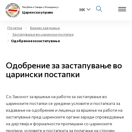
Република Северна Македонија
Царинска управа
Почетна
Бизнис заедница
Застапување во царински постапки
Open s
Одобрение за застапување
За нас
Open s
Физички лица
Одобрение за застапување во
Open s
царински постапки
Бизнис заедница
Open s
Е-Царина
Со Законот за вршење на работи за застапување во
Open s
Медиа центар
царинските постапки се уредени условите и постапката за
издавање на одобрение и лиценца за вршење на работи на
Контакт
застапување пред царинските органи заради спроведување
на дејствија и формалности пропишани со царинските
прописи, условите и постапката за полагање на стручен
Е-Весник