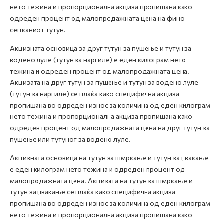
нето тежина и пропорционална акциза пропишана како
одреден процент од малопродажната цена на фино
сецканиот тутун.
Акцизната основица за друг тутун за пушење и тутун за
водено луле (тутун за наргиле) е еден килограм нето
тежина и одреден процент од малопродажната цена.
Акцизата на друг тутун за пушење и тутун за водено луле
(тутун за наргиле) се плаќа како специфична акциза
пропишана во одреден износ за количина од еден килограм
нето тежина и пропорционална акциза пропишана како
одреден процент од малопродажната цена на друг тутун за
пушење или тутунот за водено луле.
Акцизната основица на тутун за шмркање и тутун за џвакање
е еден килограм нето тежина и одреден процент од
малопродажната цена. Акцизата на тутун за шмркање и
тутун за џвакање се плаќа како специфична акциза
пропишана во одреден износ за количина од еден килограм
нето тежина и пропорционална акциза пропишана како