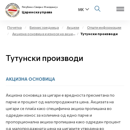
Република Северна Македонија
Царинска управа
Почетна
Бизнис заедница
Акцизи
Општи информации
Акцизна основица и износи на акциза
Тутунски производи
Open s
За нас
Open s
Тутунски производи
Физички лица
Open s
Бизнис заедница
АКЦИЗНА ОСНОВИЦА
Open s
Е-Царина
Акцизна основица за цигари е вредноста пресметана по
Open s
Медиа центар
парче и процент од малопродажната цена. Акцизата на
цигари се плаќа како специфична акциза пропишана во
Контакт
одреден износ за количина од едно парче и
пропорционална акциза пропишана како одреден процент
од малопродажната цена на цигарите утврдена во
Е-Весник