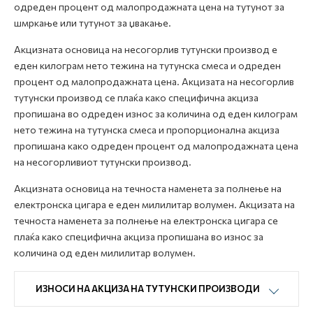
одреден процент од малопродажната цена на тутунот за
шмркање или тутунот за џвакање.
Акцизната основица на несогорлив тутунски производ е
еден килограм нето тежина на тутунска смеса и одреден
процент од малопродажната цена. Акцизата на несогорлив
тутунски производ се плаќа како специфична акциза
пропишана во одреден износ за количина од еден килограм
нето тежина на тутунска смеса и пропорционална акциза
пропишана како одреден процент од малопродажната цена
на несогорливиот тутунски производ.
Акцизната основица на течноста наменета за полнење на
електронска цигара е еден милилитар волумен. Акцизата на
течноста наменета за полнење на електронска цигара се
плаќа како специфична акциза пропишана во износ за
количина од еден милилитар волумен.
ИЗНОСИ НА АКЦИЗА НА ТУТУНСКИ ПРОИЗВОДИ