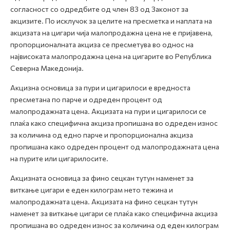
согласност со одредбите од член 83 од Законот за
акцизите. По исклучок за целите на пресметка и наплата на
акцизата на цигари чија малопродажна цена не е пријавена,
пропорционалната акциза се пресметува во однос на
највисоката малопродажна цена на цигарите во Република
Северна Македонија.
Акцизна основица за пури и цигарилоси е вредноста
пресметана по парче и одреден процент од
малопродажната цена. Акцизата на пури и цигарилоси се
плаќа како специфична акциза пропишана во одреден износ
за количина од едно парче и пропорционална акциза
пропишана како одреден процент од малопродажната цена
на пурите или цигарилосите.
Акцизната основица за фино сецкан тутун наменет за
виткање цигари е еден килограм нето тежина и
малопродажната цена. Акцизата на фино сецкан тутун
наменет за виткање цигари се плаќа како специфична акциза
пропишана во одреден износ за количина од еден килограм