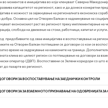
н во моментов е иницијатива во која членуваат Северна Македонија,
 развива капацитетот на регионот, како и да донесе конкретни при
јатива е можност за зајакнување на регионалната економска сора
и добра. Оснавна цел на Отворен Балкан е надминување на социјал
чуваат економскиот раст во регионот преку имплементирање на ч
рација, слобода на движење на стоки, работници, капитал и услуги.
од придобивките од оваа иницијатива e воспоставување на региона
мките на Отворен Балкан потпишани се договори со кои се воспо
ратко време на задржување на камионите на граница. Дополнител
ната клима во целиот регион со потпишување на договори за вза
мски оператор (ДВП). Воспоставени се Зелени коридори со што е
ат до пазарте во регионот.
ДОГОВОРИ ЗА ВОСПОСТАВУВАЊЕ НА ЗАЕДНИЧКИ КОНТРОЛИ
ДОГОВОРИ ЗА ЗА ВЗАЕМНОТО ПРИЗНАВАЊЕ НА ОДОБРЕНИЈАТА ЗА