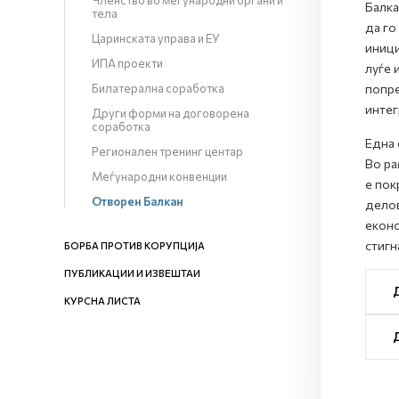
Членство во меѓународни органи и
Балка
тела
да го
Царинската управа и ЕУ
иници
ИПА проекти
луѓе 
Билатерална соработка
попре
интег
Други форми на договорена
соработка
Една 
Регионален тренинг центар
Во ра
Меѓународни конвенции
е пок
Отворен Балкан
делов
еконо
стигн
БОРБА ПРОТИВ КОРУПЦИЈА
ПУБЛИКАЦИИ И ИЗВЕШТАИ
КУРСНА ЛИСТА