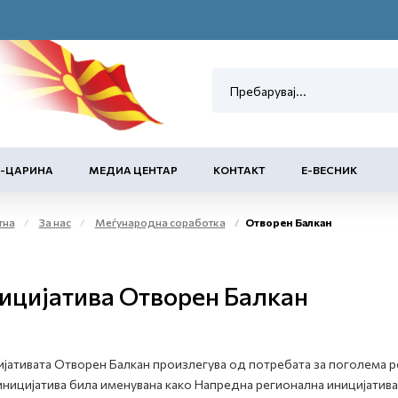
Е-ЦАРИНА
МЕДИА ЦЕНТАР
КОНТАКТ
Е-ВЕСНИК
тна
За нас
Меѓународна соработка
Отворен Балкан
ицијатива Отворен Балкан
јативата Отворен Балкан произлегува од потребата за поголема р
иницијатива била именувана како Напредна регионална иницијатива