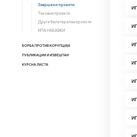
Завршени проекти
ИП
Тековни проекти
Други билатерални проекти
ИП
ИПА НАБАВКИ
ИП
БОРБА ПРОТИВ КОРУПЦИЈА
ПУБЛИКАЦИИ И ИЗВЕШТАИ
ИП
КУРСНА ЛИСТА
ИП
ИП
ИП
ИП