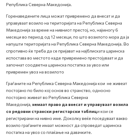
Република Северна Македонија.
Горенаведените лица можат привремено да внесат и да
управуваат возило на територијата на Република Северна
Македонија за време на нивниот престој, но, најмногу 6
месеци во период од 12 месеци, по што возилото мора да ја
напушти територијата на Република Северна Македонија. Во
спротивно ќе треба да се пријават на најблиската царинска
испостава во местото каде привремено престојуваат и да
започнат соодветна царинска постапка за увоз или
привремен увоз на возилото
Граѓаните на Република Северна Македонија кои не живеат
постојано по било кој основ во странство, односно
постојано живеат во Република Северна
Македонија,
немаат право да внесат и управуваат возила
со редовни странски регистарски таблиц
и кои се
регистрирани на нивно име. Доколку веќе поседуваат вакво
возило граѓаните имаат можност да спроведат царинска
постапка на увоз со плаќање на давачките.