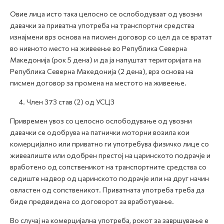
Овие лица исто така целосно се ослободуваат од увозни
давачки за приватна употреба на транспортни средства
изнајмени врз основа на писмен договор со цел да се вратат
во нивното место на живеење во Република Северна
Македонија (рок 5 дена) и да ја напуштат територијата на
Република Северна Македонија (2 дена), врз основа на
писмен договор за промена на местото на живеење.
4. Член 373 став (2) од УСЦЗ
Привремен увоз со целосно ослободување од увозни
давачки се одобрува на патнички моторни возила кои
комерцијално или приватно ги употребува физичко лице со
живеалиште или одобрен престој на царинското подрачје и
вработено од сопственикот на транспортните средства со
седиште надвор од царинското подрачје или на друг начин
овластен од сопственикот. Приватната употреба треба да
биде предвидена со договорот за вработување.
Во случај на комерцијална употреба, рокот за завршување е