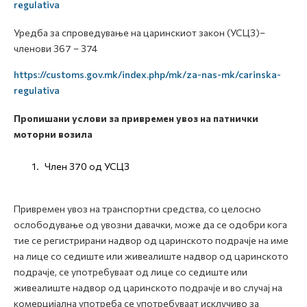
regulativa
Уредба за спроведување на царинскиот закон (УСЦЗ)–
членови 367 – 374
https://customs.gov.mk/index.php/mk/za-nas-mk/carinska-
regulativa
Пропишани услови за привремен увоз на патнички
моторни возила
Член 370 од УСЦЗ
Привремен увоз на транспортни средства, со целосно
ослободување од увозни давачки, може да се одобри кога
тие се регистрирани надвор од царинското подрачје на име
на лице со седиште или живеалиште надвор од царинското
подрачје, се употребуваат од лице со седиште или
живеалиште надвор од царинското подрачје и во случај на
комерцијална употреба се употребуваат исклучиво за