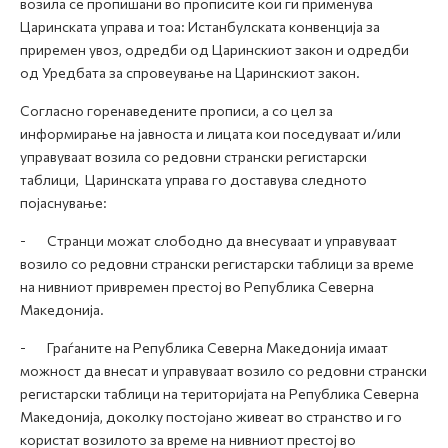
возила се пропишани во прописите кои ги применува
Царинската управа и тоа: Истанбулската конвенција за
приремен увоз, одредби од Царинскиот закон и одредби
од Уредбата за спровеување на Царинскиот закон.
Согласно горенаведените прописи, а со цел за
информирање на јавноста и лицата кои поседуваат и/или
управуваат возила со редовни странски регистарски
таблици, Царинската управа го доставува следното
појаснување:
- Странци можат слободно да внесуваат и управуваат
возило со редовни странски регистарски таблици за време
на нивниот привремен престој во Република Северна
Македонија.
- Граѓаните на Република Северна Македонија имаат
можност да внесат и управуваат возило со редовни странски
регистарски таблици на територијата на Република Северна
Македонија, доколку постојано живеат во странство и го
користат возилото за време на нивниот престој во