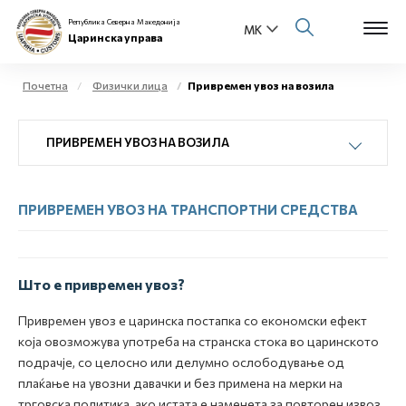
Република Северна Македонија
Царинска управа
Почетна
Физички лица
Привремен увоз на возила
Open s
За нас
ПРИВРЕМЕН УВОЗ НА ВОЗИЛА
Open s
Физички лица
ПРИВРЕМЕН УВОЗ НА ТРАНСПОРТНИ СРЕДСТВА
Open s
Бизнис заедница
Open s
Е-Царина
Што е привремен увоз?
Open s
Медиа центар
Привремен увоз е царинска постапка со економски ефект
која овозможува употреба на странска стока во царинското
Контакт
подрачје, со целосно или делумно ослободување од
плаќање на увозни давачки и без примена на мерки на
Е-Весник
трговска политика, ако истата е наменета за повторен извоз