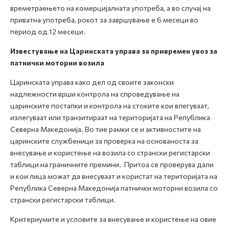
времетраењето на комерцијалната употреба, а во случај на
приватна употреба, рокот за завршување е 6 месеци во
период од 12 месеци.
Известување на Царинската управа за привремен увоз за
патнички моторни возила
Царинската управа како дел од своите законски
надлежности врши контрола на спроведување на
царинските постапки и контрола на стоките кои влегуваат,
излегуваат или транзитираат на територијата на Република
Северна Македонија. Во тие рамки се и активностите на
царинските службеници за проверка на основаноста за
внесување и користење на возила со странски регистарски
таблици на граничните премини. Притоа се проверува дали
и кои лица можат да внесуваат и користат на територијата на
Република Северна Македонија патнички моторни возила со
странски регистарски таблици.
Критериумите и условите за внесување и користење на овие