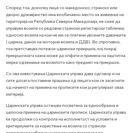
Според тоа, доколку лице со македонско, странско или
двојно државјанство има вообичаено место на живеење на
територија на Република Северна Македонија, не смее да
управува возила со редовни странски регистарски таблички,
односно возила на кои не им се платени увозните давачките
( царина, данок на моторни возила и ДДВ). Во спротивно,
тоа претставува потежок царински прекршок, кој покрај
прекршочната казна може да опфати и примена на заштитна
мерка одземање на возилото како предмет на прекршок.
Со ова известување Царинската управа дава одговор и на
сите досега поставени прашања од лицата кои се засегнати
од начинот на примена на прописите кои ја регулираат оваа
материја.
Царинската управа останува посветена за еднообразна и
целосна примена на царинските прописи. Царинската управа
ќе продолжи со контрола на исполнетост на условите и
критериумите за користење на возила со странски
регистарски таблици на граничните премини и во