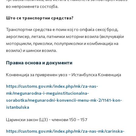
во непроменета состојба.
Што се транспортни средства?
Транспортни средства е поим кој го опфаќа секој брод,
аероглисер, летала, патнички моторни возила (вклучувајќи
моторцикли, приколки, полуприколки и комбинација на
возила) и шински возила.
Правна основа и документи
Конвенција за привремен увоз – Истанбулска Конвенција
https://customs.gov.mk/index.php/mk/za-nas-
mk/megunarodna-i-meguinstitucionalna-
sorabotka/megunarodni-konvencii-menu-mk-2/1141-kon-
istanbulska
Царински закон (ЦЗ) - членови 150 – 157
https://customs.gov.mk/index.php/mk/za-nas-mk/carinska-