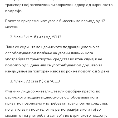
транспорт кој започнува или завршува надвор од царинското
подрачје.
Рокот за привремениот увоз е 6 месеци во период од 12
месеци.
2. Член 371 т. б) и в) од УСЦЗ
Лица со седиште во царинското подрачје целосно се
ослободуваат од плаќање на увозни давачки кога
употребуваат транспортни средства во итен случај и не
подолго од 5 дена или се употребуваат од друштво за
изнајмување за повторен извоз во рок не подолг од 5 дена.
3. Член 372 став (1) од УСЦЗ
Физички лица со живеалиште или одобрен престој во
царинското подрачје целосно се ослободуваат кога
приватно повремено употребуваат транспортни средства,
по упатства на носителот на регистрацијата кога тој во
моментот на употребата се наоѓа во царинското подрачје.