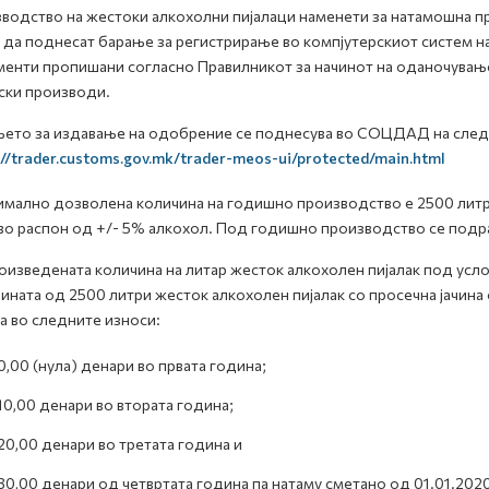
водство на жестоки алкохолни пијалаци наменети за натамошна 
 да поднесат барање за регистрирање во компјутерскиот систем
енти пропишани согласно Правилникот за начинот на оданочување 
ски производи.
ето за издавање на одобрение се поднесува во СОЦДАД на след
://trader.customs.gov.mk/trader-meos-ui/protected/main.html
мално дозволена количина на годишно производство е 2500 литри
во распон од +/- 5% алкохол. Под годишно производство се подр
оизведената количина на литар жесток алкохолен пијалак под усл
ината од 2500 литри жесток алкохолен пијалак со просечна јачина 
а во следните износи:
0,00 (нула) денари во првата година;
10,00 денари во втората година;
20,00 денари во третата година и
30,00 денари од четвртата година па натаму сметано од 01.01.202