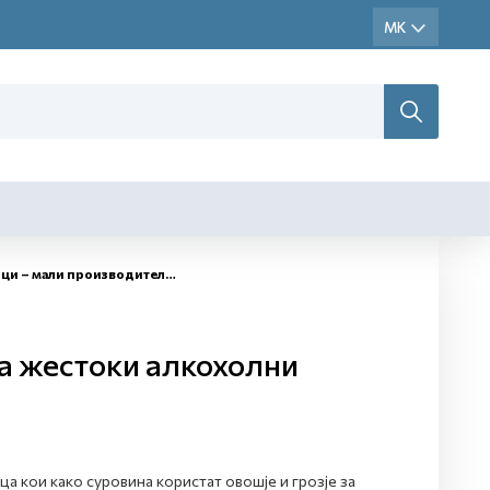
и производители на жестоки алкохолни пијалаци
а жестоки алкохолни
а кои како суровина користат овошје и грозје за