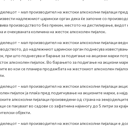
делецот – мал производител на жестоки алкохолни пијалаци пред
 извести надлежниот царински орган дека ќе започне со производст
вива производството без прекин, местото на дестилирање, видот н
а и очекуваната количина на жесток алкохолен пијалок.
делецот – мал производител на жестоки алкохолни пијалаци ведна
водството, до надлежниот царински орган поднесува известување
ок, при што поднесува и барање за подигање на акцизни марки по
сток алкохолен пијалок. Во барањето за подигање на акцизни марк
ите во кои се планира продажбата на жестокиот алкохолен пијалок 
ти.
делецот – мал производител на жестоки алкохолни пијалаци акциз
олен пијалок ја плаќа пред подигнување на акцизните марки, а на
ките алкохолни пијалаци произведени од страна на земјоделците
аци се пакуваат во садови со зафатнина најмногу до 5 литри за крај
ителски објекти.
делецот – мал производител на жестоки алкохолни пијалаци е до