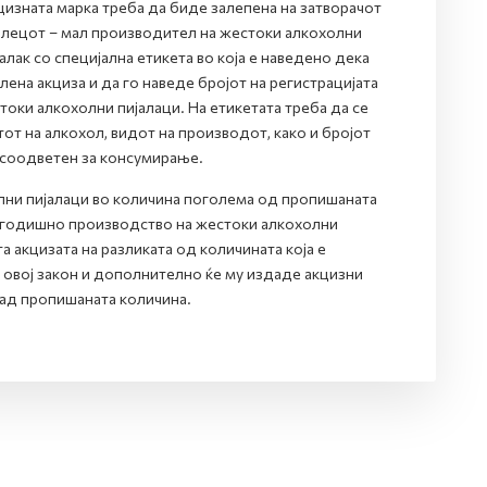
цизната марка треба да биде залепена на затворачот
делецот – мал производител на жестоки алкохолни
лак со специјална етикета во која е наведено дека
на акциза и да го наведе бројот на регистрацијата
оки алкохолни пијалаци. На етикетата треба да се
от на алкохол, видот на производот, како и бројот
 соодветен за консумирање.
ни пијалаци во количина поголема од пропишаната
о годишно производство на жестоки алкохолни
а акцизата на разликата од количината која е
 овој закон и дополнително ќе му издаде акцизни
ад пропишаната количина.