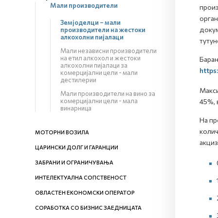
Мали производители
произ
орган
Земјоделци – мали
докум
производители на жестоки
алкохолни пијалаци
тутун
Мали независни производители
на етил алкохол и жестоки
Барањ
алкохолни пијалаци за
https
комерцијални цели - мали
дестилерии
Макси
Мали производители на вино за
комерцијални цели - мала
45%, 
винарница
На пр
колич
МОТОРНИ ВОЗИЛА
акциз
ЦАРИНСКИ ДОЛГ И ГАРАНЦИИ
ЗАБРАНИ И ОГРАНИЧУВАЊА
ИНТЕЛЕКТУАЛНА СОПСТВЕНОСТ
ОВЛАСТЕН ЕКОНОМСКИ ОПЕРАТОР
СОРАБОТКА СО БИЗНИС ЗАЕДНИЦАТА