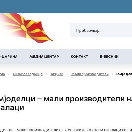
Е-ЦАРИНА
МЕДИА ЦЕНТАР
КОНТАКТ
Е-ВЕСНИК
тна
Бизнис заедница
Акцизи
Мали производители
Земјоделци – мал
мјоделци – мали производители н
јалаци
делци – мали производители на жестоки алкохолни пијалаци се лиц