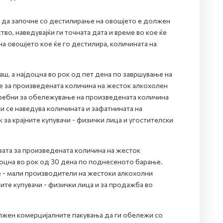
 да започне со дестилирање на овошјето е должен
во, наведувајќи ги точната дата и време во кое ќе
а овошјето кое ќе го дестилира, количината на
ш, а најдоцна во рок од пет дена по завршување на
 за произведената количина на жесток алкохолен
требни за обележување на произведената количина
и се наведува количината и зафатнината на
за крајните купувачи - физички лица и угостителски
ата за произведената количина на жесток
јдоцна во рок од 30 дена по поднесеното барање.
 - мали производители на жестоки алкохолни
ните купувачи - физички лица и за продажба во
лжен комерцијалните пакувања да ги обележи со