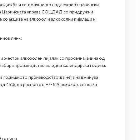
продажба и се должни до надлежниот царински
 на Царинската управа СОЦДАД со придружни
со акциза на алкохол и алкохолни пијалаци и
ниов линк:
 жесток алкохолен пијалак со просечна јачина од
азбира производство во една календарска година.
ов годишното производство да не ја надминува
од 45%, во распон од +/- 5% алкохол, се плаќа
0 година