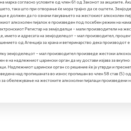
на марка согласно условите од член 61 од Законот за акцизите. Ак
шето, така што при отворање ќе мора трајно да се оштети. Земјо
аци е должен да го означи пакувањето на жестокиот алкохолен пија
киот алкохолен пијалок е произведен под посебен режим на намале
ектронскиот Регистар на земјоделци – мали производители на жест
е, името и адресата на земјоделецот – мал производител, процент
шението од Агенција за храна и ветеринарство дека производот е
ку земјоделецот – мал производител произведе жестоки алкохол
н е на надлежниот царински орган да му достави изјава за вкупн
аци. Надлежниот царински орган со решение ќе ја утврди и пресмет
ведена над пропишаната во износ пропишан во член 58 став (5) од
 за обележување на жестоките алкохолни пијалаци произведени н