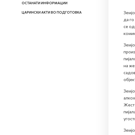
ОСТАНАТИ ИНФОРМАЦИИ
Земјо
ЦАРИНСКИ АКТИ ВО ПОДГОТОВКА
да го
се од
комин
Земјо
произ
пијал
на же
садов
објек
Земјо
алкох
Жесто
пијал
угост
Земјо