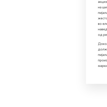
акциз
на ши
пијал
жесто
во ел
навед
од ре
Докол
долже
пијал
произ
марки