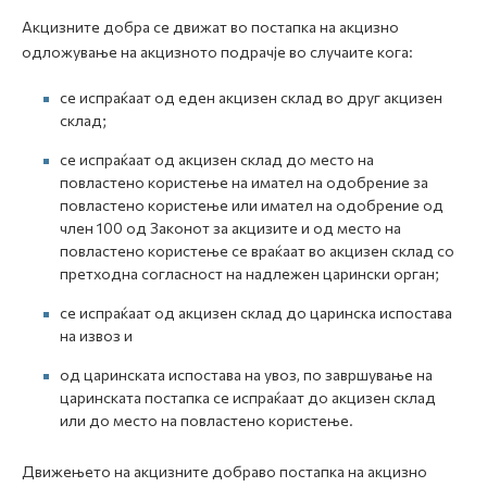
Акцизните добра се движат во постапка на акцизно
одложување на акцизното подрачје во случаите кога:
се испраќаат од еден акцизен склад во друг акцизен
склад;
се испраќаат од акцизен склад до место на
повластено користење на имател на одобрение за
повластено користење или имател на одобрение од
член 100 од Законот за акцизите и од место на
повластено користење се враќаат во акцизен склад со
претходна согласност на надлежен царински орган;
се испраќаат од акцизен склад до царинска испостава
на извоз и
од царинската испостава на увоз, по завршување на
царинската постапка се испраќаат до акцизен склад
или до место на повластено користење.
Движењето на акцизните добраво постапка на акцизно