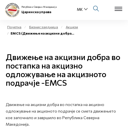
Република Северна Македонија
Царинска управа
Почетна
Бизнис заедница
Акцизи
EMCS (Движење на акцизни добра во постапка на акцизно одложување на акцизното подрачје)
Open s
За нас
Open s
Движење на акцизни добра во
Физички лица
постапка на акцизно
Open s
Бизнис заедница
одложување на акцизното
подрачје -EMCS
Open s
Е-Царина
Open s
Медиа центар
Движење на акцизни добра во постапка на акцизно
одложување на акцизното подрачје се смета движењето
Контакт
кое започнало и завршило во Република Северна
Македонија.
Е-Весник