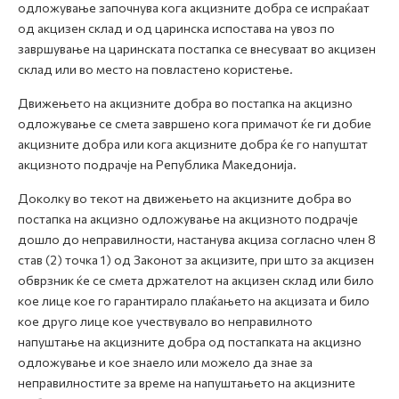
одложување започнува кога акцизните добра се испраќаат
од акцизен склад и од царинска испостава на увоз по
завршување на царинската постапка се внесуваат во акцизен
склад или во место на повластено користење.
Движењето на акцизните добра во постапка на акцизно
одложување се смета завршено кога примачот ќе ги добие
акцизните добра или кога акцизните добра ќе го напуштат
акцизното подрачје на Република Македонија.
Доколку во текот на движењето на акцизните добра во
постапка на акцизно одложување на акцизното подрачје
дошло до неправилности, настанува акциза согласно член 8
став (2) точка 1) од Законот за акцизите, при што за акцизен
обврзник ќе се смета држателот на акцизен склад или било
кое лице кое го гарантирало плаќањето на акцизата и било
кое друго лице кое учествувало во неправилното
напуштање на акцизните добра од постапката на акцизно
одложување и кое знаело или можело да знае за
неправилностите за време на напуштањето на акцизните