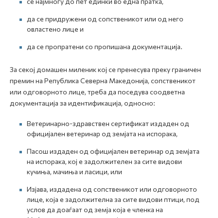
се најмногу до пет единки во една пратка,
да се придружени од сопственикот или од него
овластено лице и
да се пропратени со пропишана документација.
За секој домашен миленик кој се пренесува преку граничен
премин на Република Северна Македонија, сопственикот
или одговорното лице, треба да поседува соодветна
документација за идентификација, односно:
Ветеринарно-здравствен сертификат издаден од
официјален ветеринар од земјата на испорака,
Пасош издаден од официјален ветеринар од земјата
на испорака, кој е задолжителен за сите видови
кучиња, мачиња и ласици, или
Изјава, издадена од сопственикот или одговорното
лице, која е задолжителна за сите видови птици, под
услов да доаѓаат од земја која е членка на