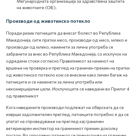
Меѓународната организација за здравствена заштита
на животните (ОIE).
Производи од животинско потекло
Поради ризик патниците да внесат болест во Република
Македонија, сите пратки месо, производи од месо, млеко и
производи од млеко, наменети за лична употреба се
забранети за внес во Република Македонија, со исклучок на
одредени стоки согласно Правилникот за начинот на
вршење на проверка и преглед на граничен премин на пратки
од животинско потекло кои се внесени како личен багаж на
патниците и се наменети за лична употреба или
некомерцијални цели. Исклучоците се наведени во Прилог 4
од правилникот
Кога наведените производи подлежат на обврската да се
изврши задолжителен преглед, патниците потребно е да се
упатат на спроведување на преглед кај граничен
ветеринарен инспектор на граничниот премин доколку
постои. Во спротивно патникот се пренасочува на граничен