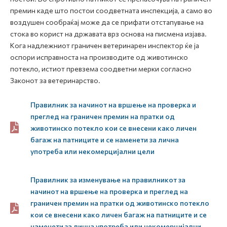
премин каде што постои соодветната инспекција, а само во
воздушен сообраќај може да се прифати отстапување на
стока во корист на државата врз основа на писмена изјава.
Кога надлежниот граничен ветеринарен инспектор ќе ја
оспори исправноста на производите од животинско
потекло, истиот превзема соодветни мерки согласно
Законот за ветеринарство.
Правилник за начинот на вршење на проверка и
преглед на граничен премин на пратки од
животинско потекло кои се внесени како личен
багаж на патниците и се наменети за лична
употреба или некомерцијални цели
Правилник за изменување на правилникот за
начинот на вршење на проверка и преглед на
граничен премин на пратки од животинско потекло
кои се внесени како личен багаж на патниците и се
наменети за лична употреба или некомерцијални