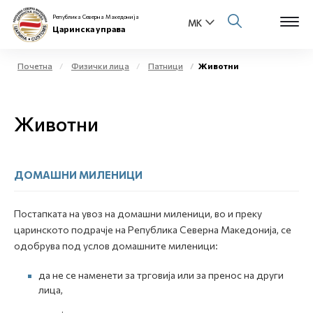
Република Северна Македонија
Царинска управа
Почетна
Физички лица
Патници
Животни
Open s
За нас
Животни
Open s
Физички лица
Open s
Бизнис заедница
ДОМАШНИ МИЛЕНИЦИ
Open s
Е-Царина
Постапката на увоз на домашни миленици, во и преку
царинското подрачје на Република Северна Македонија, се
Open s
Медиа центар
одобрува под услов домашните миленици:
да не се наменети за трговија или за пренос на други
Контакт
лица,
Е-Весник