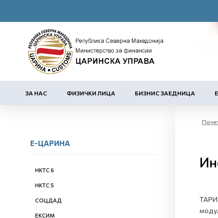
ЗА НАС
ФИЗИЧКИ ЛИЦА
БИЗНИС ЗАЕДНИЦА
Поче
Е-ЦАРИНА
Ин
НКТС 6
НКТС 5
ТАРИМ
СОЦДАД
модул
ЕКСИМ