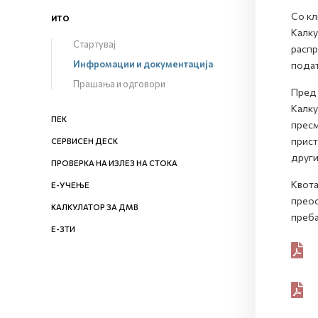
Со кл
ИТО
Kалку
Стартувај
распр
Инфромации и документација
подат
Прашања и одговори
Пред 
Калку
ПЕК
пресм
прист
СЕРВИСЕН ДЕСК
други
ПРОВЕРКА НА ИЗЛЕЗ НА СТОКА
Квота
Е-УЧЕЊЕ
преос
КАЛКУЛАТОР ЗА ДМВ
преба
Е-ЗТИ