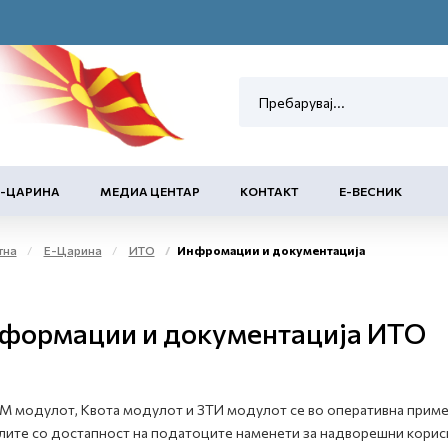
Е-ЦАРИНА
МЕДИА ЦЕНТАР
КОНТАКТ
Е-ВЕСНИК
тна
Е-Царина
ИТО
Инфромации и документација
формации и документација ИТО
 модулот, Квота модулот и ЗТИ модулот се во оперативна примен
ите со достапност на податоците наменети за надворешни корис