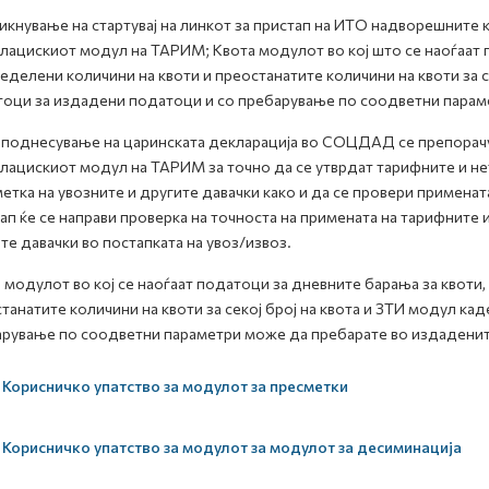
икнување на стартувај на линкот за пристап на ИТО надворешните
лацискиот модул на ТАРИМ; Kвота модулот во кој што се наоѓаат 
еделени количини на квоти и преостанатите количини на квоти за се
оци за издадени податоци и со пребарување по соодветни парам
поднесување на царинската декларација во СОЦДАД се препорачу
лацискиот модул на ТАРИМ за точно да се утврдат тарифните и не
етка на увозните и другите давачки како и да се провери применат
ап ќе се направи проверка на точноста на примената на тарифните 
те давачки во постапката на увоз/извоз.
 модулот во кој се наоѓаат податоци за дневните барања за квоти
танатите количини на квоти за секој број на квота и ЗТИ модул ка
рување по соодветни параметри може да пребарате во издаденит
Корисничко упатство за модулот за пресметки
Корисничко упатство за модулот за модулот за десиминација