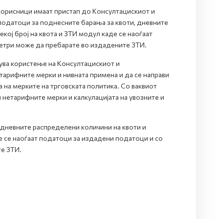
 корисници имаат пристап до Kонсултацискиот и
податоци за поднесните барања за квоти, дневните
кој број на квота и ЗТИ модул каде се наоѓаат
етри може да пребарате во издадените ЗТИ.
ва користење на Консултацискиот и
тарифните мерки и нивната примена и да се направи
а на мерките на трговската политика. Со ваквиот
и нетарифните мерки и калкулацијата на увозните и
, дневните распределени количини на квоти и
де се наоѓаат податоци за издадени податоци и со
е ЗТИ.