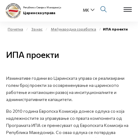
Република Северна Македонија
Царинска управа
Почетна
За нас
Меѓународна соработка
ИПА проекти
Open s
За нас
ИПА проекти
Open s
Физички лица
Open s
Бизнис заедница
Изминативе години во Царинската управа се реализирани
голем број проекти за осовременување на царинското
Open s
Е-Царина
работење и натамошен развој на инситуционалните и
административните капацитети.
Open s
Медиа центар
Во 2010 година Европска Комисија донесе одлука со која
надлежностите за управување со првата компонента од
Контакт
Програмата ИПА се пренесуваат од Европската Комисија на
Република Македонија. Со оваа одлука се потврдува
Е-Весник