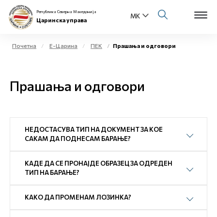
Република Северна Македонија
Царинска управа
Почетна
Е-Царина
ПЕК
Прашања и одговори
Open s
За нас
Прашања и одговори
Open s
Физички лица
Open s
Бизнис заедница
НЕДОСТАСУВА ТИП НА ДОКУМЕНТ ЗА КОЕ
Open s
САКАМ ДА ПОДНЕСАМ БАРАЊЕ?
Е-Царина
Open s
КАДЕ ДА СЕ ПРОНАЈДЕ ОБРАЗЕЦ ЗА ОДРЕДЕН
Медиа центар
ТИП НА БАРАЊЕ?
Контакт
КАКО ДА ПРОМЕНАМ ЛОЗИНКА?
Е-Весник