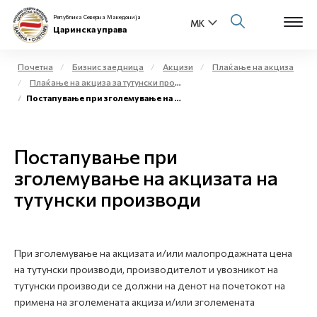
Република Северна Македонија
Царинска управа
Почетна
Бизнис заедница
Акцизи
Плаќање на акциза
Плаќање на акциза за тутунски производи
Open s
Постапување при зголемување на акцизата на тутунски производи
За нас
Open s
Физички лица
Постапување при
Open s
зголемување на акцизата на
Бизнис заедница
тутунски производи
Open s
Е-Царина
Open s
Медиа центар
При зголемување на акцизата и/или малопродажната цена
на тутунски производи, производителот и увозникот на
Контакт
тутунски производи се должни на денот на почетокот на
примена на зголемената акциза и/или зголемената
Е-Весник