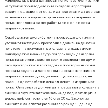
малопродажна цена да направат попис на затечени залихи
на тутунски производи во сите складови и простории
различни од акцизниот склад и да подготват и да достават
до надлежниот царински орган записник за извршениот
попис, не подоцна од пет работни дена од денот на
извршениот попис.
Секој овластен дистрибутер на производителот или на
увозникот на тутунски производи е должен на денот на
почетокот на примената на зголемената акциза и/или
малопродажна цена на тутунски производи да направи
попис на затечени залихи во своите складови и во други
свои простори како и во складови и простории на со нив
поврзани друштва и да подготви и достави записник од
извршениот попис до надлежниот царински орган, не
подоцна од пет работни дена од денот на извршениот
попис. Овие лица се должни да ја пресметаат зголемената
акциза на вкупната затечена залиха, да поднесат акцизна
декларација согласно член 10 став (3) од Законот за
акцизите и да ја платат разликата во рок од 15 дена од