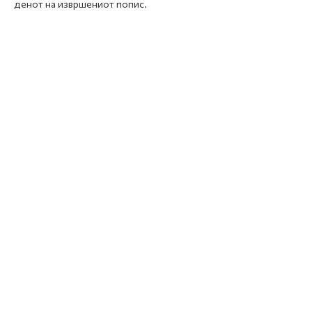
денот на извршениот попис.