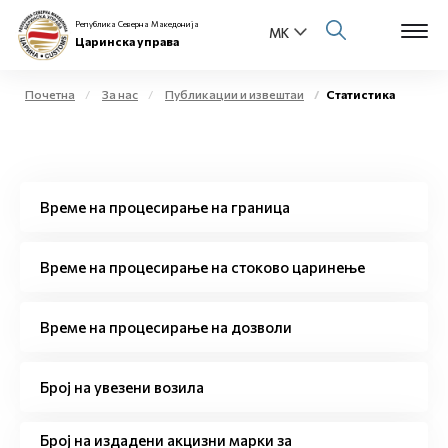
Република Северна Македонија
Царинска управа
Почетна
За нас
Публикации и извештаи
Статистика
Open s
За нас
Open s
Физички лица
Време на процесирање на граница
Open s
Бизнис заедница
Време на процесирање на стоково царинење
Open s
Е-Царина
Време на процесирање на дозволи
Open s
Медиа центар
Број на увезени возила
Контакт
Број на издадени акцизни марки за
Е-Весник