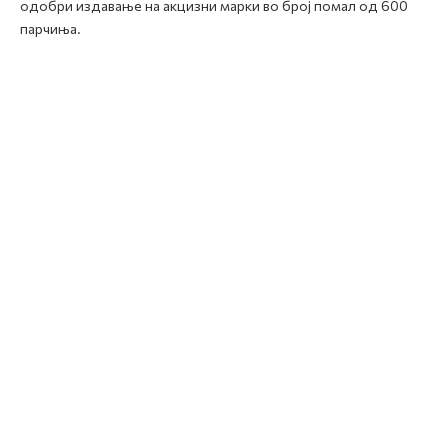
одобри издавање на акцизни марки во број помал од 600
парчиња.