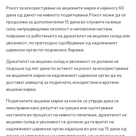
Рокот за искористување на акцизните марки е најмногу 60
дена од денот на нивното подигнување.Рокот може да се
продолжи за дополнителни 15 дена во случаите на виша
сила, непредвидлива околност и неповолни настани
поврзани со работењето на држателот на акцизен склад или
увозникот, по претходно одобрување од надлежниот
царински орган по поднесено барање.
Држателот на акцизен склад и увозникот се должни не
подоцна од пет дена по истекот на рокот за искористување
на акцизните марки на надлежниот царински орган да му
достават извештај за подигнати, искористени и вратени
акцизни марки.
Подигнатите акцизни марки за кои ќе се утврди дека се
неисправни како резултат на грешка или оштетување
настанати во процесот на нивното печатење, држателот на
акцизен склад и увозникот се должни да ги вратат на
надлежниот царински орган најдоцна во рок од 15 дена од
денот на утврдување на неправилноста, но не подоцна од