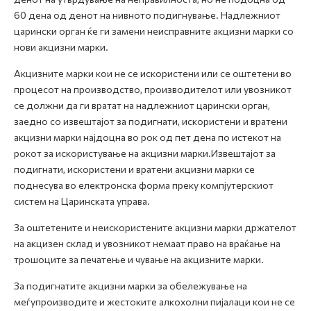
60 дена од денот на нивното подигнување. Надлежниот
царински орган ќе ги замени неисправните акцизни марки со
нови акцизни марки.
Акцизните марки кои не се искористени или се оштетени во
процесот на производство, производителот или увозникот
се должни да ги вратат на надлежниот царински орган,
заедно со извештајот за подигнати, искористени и вратени
акцизни марки најдоцна во рок од пет дена по истекот на
рокот за искористување на акцизни марки.Извештајот за
подигнати, искористени и вратени акцизни марки се
поднесува во електронска форма преку компјутерскиот
систем на Царинската управа.
За оштетените и неискористените акцизни марки држателот
на акцизен склад и увозникот немаат право на враќање на
трошоците за печатење и чување на акцизните марки.
За подигнатите акцизни марки за обележување на
меѓупроизводите и жестоките алкохолни пијалаци кои не се