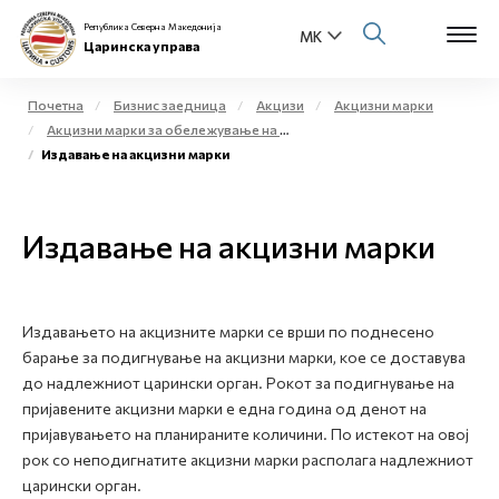
Република Северна Македонија
Царинска управа
Почетна
Бизнис заедница
Акцизи
Акцизни марки
Акцизни марки за обележување на жестоки алкохолни производи и меѓупроизводи
Open s
Издавање на акцизни марки
За нас
Open s
Физички лица
Издавање на акцизни марки
Open s
Бизнис заедница
Open s
Е-Царина
Издавањето на акцизните марки се врши по поднесено
барање за подигнување на акцизни марки, кое се доставува
Open s
до надлежниот царински орган. Рокот за подигнување на
Медиа центар
пријавените акцизни марки е една година од денот на
пријавувањето на планираните количини. По истекот на овој
Контакт
рок со неподигнатите акцизни марки располага надлежниот
царински орган.
Е-Весник