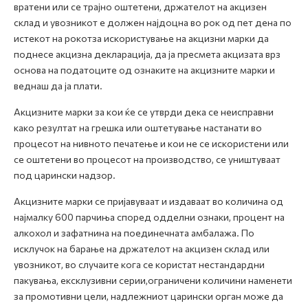
вратени или се трајно оштетени, држателот на акцизен
склад и увозникот е должен најдоцна во рок од пет дена по
истекот на рокотза искористување на акцизни марки да
поднесе акцизна декларација, да ја пресмета акцизата врз
основа на податоците од ознаките на акцизните марки и
веднаш да ја плати.
Акцизните марки за кои ќе се утврди дека се неисправни
како резултат на грешка или оштетување настанати во
процесот на нивното печатење и кои не се искористени или
се оштетени во процесот на производство, се уништуваат
под царински надзор.
Акцизните марки се пријавуваат и издаваат во количина од
најмалку 600 парчиња според одделни ознаки, процент на
алкохол и зафатнина на поединечната амбалажа. По
исклучок на барање на држателот на акцизен склад или
увозникот, во случаите кога се користат нестандардни
пакувања, ексклузивни серии,ограничени количини наменети
за промотивни цели, надлежниот царински орган може да