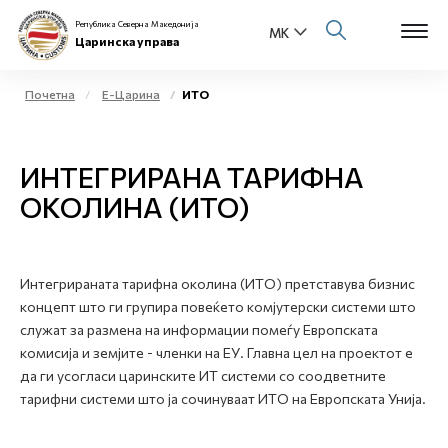
Република Северна Македонија
Царинска управа
Почетна
Е-Царина
ИТО
Open s
За нас
ИНТЕГРИРАНА ТАРИФНА
Open s
Физички лица
ОКОЛИНА (ИТО)
Open s
Бизнис заедница
Open s
Интегрираната тарифна околина (ИТО) претставува бизнис
Е-Царина
концепт што ги групира повеќето комјутерски системи што
служат за размена на информации помеѓу Европската
Open s
Медиа центар
комисија и земјите - членки на ЕУ. Главна цел на проектот е
да ги усогласи царинските ИТ системи со соодветните
Контакт
тарифни системи што ја сочинуваат ИТО на Европската Унија.
Е-Весник