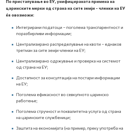
По пристапување во ЕУ, унифицираната примена на
царинските мерки од страна на сите земји - членки на ЕУ
ќе овозможи:
Интегрирани податоци – поголема транспарентност и
поразбирливи информации;
Централизирано распределување на квоти – еднаков
третман за сите земји членки на ЕУ;
Централизирано одржување и проверка на системот
од страна на ЕУ;
Достапност за консултација на постари информации
на ЕУ;
Поголема ефикасност во севкупното царинско
работење;
Поголема стручност и поквалитетна услуга од страна
на царинските службеници;
Заштита на економијата (на пример, преку употреба на