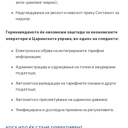
анти-дампинг мерки);
Надгледување на увозот и извозот преку Системот за
надзор.
Горенаведеното ќе овозможи заштеди за економските
оператори и Царинската управа, во однос на следното:
Електронска објава на интегрираните тарифни
информации;
Администрација и одржување на точни и ажурирани
податоци;
Автоматска валидација на тарифните ознаки и други
податоци;
Автоматско пресметување на царински давачки;
Унифицирана и доследна примена на регулативите.
КОГА ИТО ЌЕ СТАНЕ ОПЕРАТИВЕН?