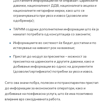
Достапните информации ќе ги опфаќаат: царинските
давачки, националниот ДДВ, националната акциза и
националните нетарифни мерки, како што се
ограничувањата при увоз и извоз (дозволи или
одобренија);
ТАРИМ содржи дополнителни информации што ќе ја
намалат потребата од консултација со законите;
Информациите во системот ќе бидат достапни и по
истекување на нивниот рок на важење;
Пристап до модул за пресметки – можност за
пресметка на царинските и другите давачки, како и
добивање информации во однос на документите
(дозволи/сертификати) потребни за увоз и извоз.
Сето ова значи побрз, полесен и потранспарентен пристап
до информации за економските оператори, како и
добивање на поефикасна услуга, што ќе има позитивно
влијание врз секојдневната работа.