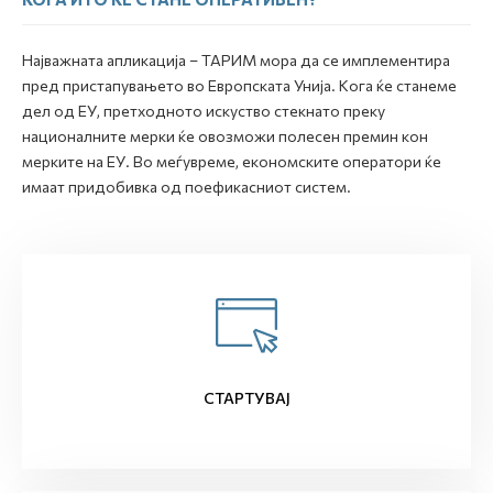
Најважната апликација – ТАРИМ мора да се имплементира
пред пристапувањето во Европската Унија. Кога ќе станеме
дел од ЕУ, претходното искуство стекнато преку
националните мерки ќе овозможи полесен премин кон
мерките на ЕУ. Во меѓувреме, економските оператори ќе
имаат придобивка од поефикасниот систем.
СТАРТУВАЈ