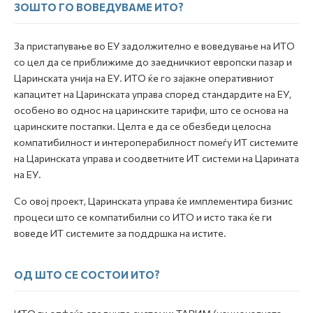
ЗОШТО ГО ВОВЕДУВАМЕ ИТО?
За пристапување во ЕУ задолжително е воведување на ИТО
со цел да се приближиме до заедничкиот eвропски пазар и
Царинската унија на ЕУ. ИТО ќе го зајакне оперативниот
капацитет на Царинската управа според стандардите на ЕУ,
особено во однос на царинските тарифи, што се основа на
царинските постапки. Целта е да се обезбеди целосна
компатибилност и интероперабилност помеѓу ИТ системите
на Царинската управа и соодветните ИТ системи на Царината
на ЕУ.
Со овој проект, Царинската управа ќе имплементира бизнис
процеси што се компатибилни со ИТО и исто така ќе ги
воведе ИТ системите за поддршка на истите.
ОД ШТО СЕ СОСТОИ ИТО?