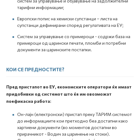
систем за управување и објавување на задолжителни
тарифни информации;
Европски попис на хемиски супстанци – листа на
супстанци дефинирани според регулативата на ЕУ;
Систем за управување со примероци - содржи база на
примероци од царински печати, пломби и потребни
документи за царинските постапки.
КОИ СЕ ПРЕДНОСТИТЕ?
Пред пристапот во ЕУ, економските оператори ќе имаат
придобивки од системот што ќе им овозможат
поефикасна работа:
Он-лајн (електронски) пристап преку ТАРИМ системот
до информациите кои претходно беа достапни како
хартиени документи (во моментов достапни во
прирачникот - Водич за царинење на стоки).