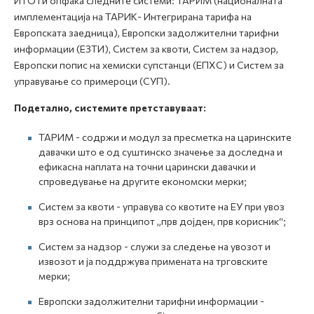
ИТО ги опфаќа следните системи: ТАРИМ (националната
имплементација на ТАРИК- Интегрирана тарифа на
Европската заедница), Европски задолжителни тарифни
информации (ЕЗТИ), Систем за квоти, Систем за надзор,
Европски попис на хемиски супстанци (ЕПХС) и Систем за
управување со примероци (СУП).
Подетално, системите претставуваат:
ТАРИМ - содржи и модул за пресметка на царинските
давачки што е од суштинско значење за доследна и
ефикасна наплата на точни царински давачки и
спроведување на другите економски мерки;
Систем за квоти - управува со квотите на ЕУ при увоз
врз основа на принципот „прв дојден, прв корисник“;
Систем за надзор - служи за следење на увозот и
извозот и ја поддржува примената на трговските
мерки;
Европски задолжителни тарифни информации -