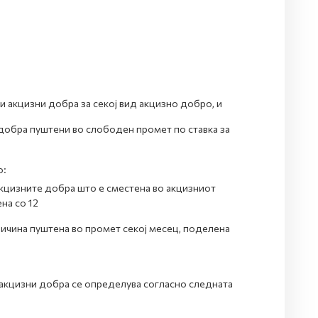
и акцизни добра за секој вид акцизно добро, и
 добра пуштени во слободен промет по ставка за
о:
акцизните добра што е сместена во акцизниот
на со 12
личина пуштена во промет секој месец, поделена
 акцизни добра се определува согласно следната