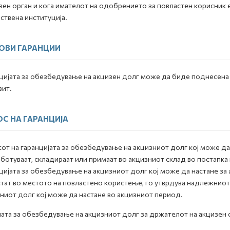
ен орган и кога имателот на одобрението за повластен корисник е
ствена институција.
ОВИ ГАРАНЦИИ
цијата за обезбедување на акцизен долг може да биде поднесена в
ит.
С НА ГАРАНЦИЈА
от на гаранцијата за обезбедување на акцизниот долг кој може да
ботуваат, складираат или примаат во акцизниот склад во постапка
цијата за обезбедување на акцизниот долг кој може да настане за 
тат во местото на повластено користење, го утврдува надлежниот 
ниот долг кој може да настане во акцизниот период.
ата за обезбедување на акцизниот долг за држателот на акцизен 