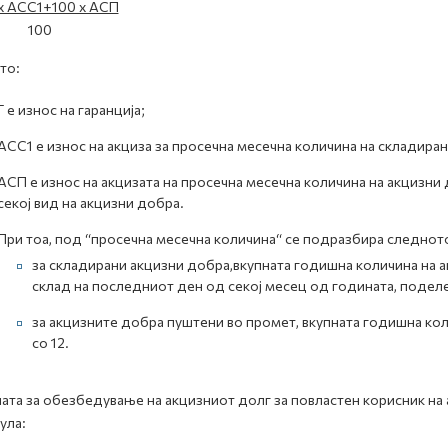
x ACC1+100 x АСП
100
то:
Г е износ на гаранција;
АСС1 е износ на акциза за просечна месечна количина на складиран
АСП е износ на акцизата на просечна месечна количина на акцизни
секој вид на акцизни добра.
При тоа, под “просечна месечна количина“ се подразбира следнот
за складирани акцизни добра,вкупната годишна количина на 
склад на последниот ден од секој месец од годината, поделе
за акцизните добра пуштени во промет, вкупната годишна ко
со 12.
ата за обезбедување на акцизниот долг за повластен корисник на
ула: