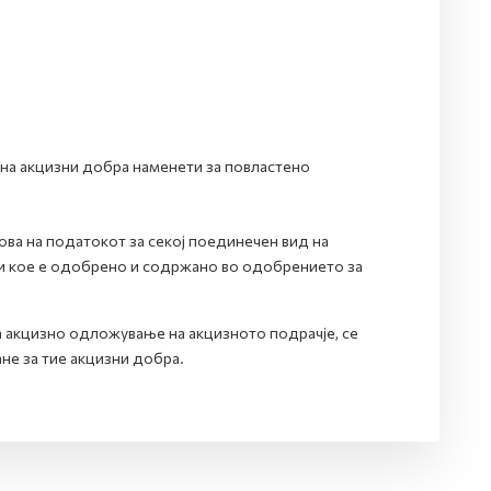
 на акцизни добра наменети за повластено
ова на податокот за секој поединечен вид на
 и кое е одобрено и содржано во одобрението за
на акцизно одложување на акцизното подрачје, се
ане за тие акцизни добра.