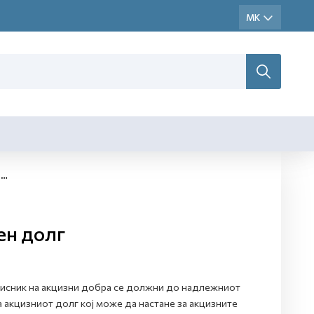
г
ен долг
рисник на акцизни добра се должни до надлежниот
 акцизниот долг кој може да настане за акцизните