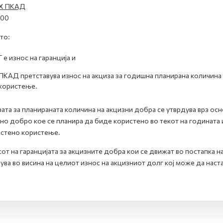
 X ПКАД
100
то:
Г е износ на гаранција и
ПКАД претставува износ на акциза за годишна планирана количина
користење.
ата за планираната количина на акцизни добра се утврдува врз осн
но добро кое се планира да биде користено во текот на годината
стено користење.
от на гаранцијата за акцизните добра кои се движат во постапка 
ува во висина на целиот износ на акцизниот долг кој може да наст