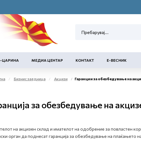
Е-ЦАРИНА
МЕДИА ЦЕНТАР
КОНТАКТ
Е-ВЕСНИК
тна
Бизнис заедница
Акцизи
Гаранции за обезбедување на акцизен дол
ранција за обезбедување на акциз
елот на акцизен склад и имателот на одобрение за повластен ко
ски орган да поднесат гаранција за обезбедување на плаќањето на