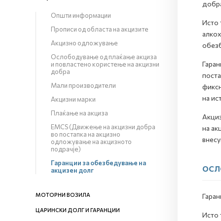
добра
Општи информации
Исто 
Прописи од областа на акцизите
алкох
Акцизно одложување
обезб
Ослободување од плаќање акциза
Гаран
и повластено користење на акцизни
добра
поста
Мали производители
фиксн
на ис
Акцизни марки
Плаќање на акциза
Акциз
EMCS (Движење на акцизни добра
на ак
во постапка на акцизно
внесу
одложување на акцизното
подрачје)
Гаранции за обезбедување на
ОСЛ
акцизен долг
МОТОРНИ ВОЗИЛА
Гаран
ЦАРИНСКИ ДОЛГ И ГАРАНЦИИ
Исто 