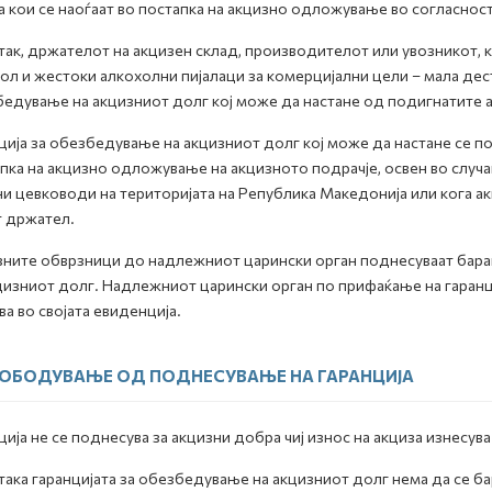
 кои се наоѓаат во постапка на акцизно одложување во согласнос
так, држателот на акцизен склад, производителот или увозникот, 
ол и жестоки алкохолни пијалаци за комерцијални цели – мала дес
едување на акцизниот долг кој може да настане од подигнатите 
ција за обезбедување на акцизниот долг кој може да настане се п
пка на акцизно одложување на акцизното подрачје, освен во случа
и цевководи на територијата на Република Македонија или кога а
т држател.
ните обврзници до надлежниот царински орган поднесуваат бара
цизниот долг. Надлежниот царински орган по прифаќање на гаранци
ва во својата евиденција.
ОБОДУВАЊЕ ОД ПОДНЕСУВАЊЕ НА ГАРАНЦИЈА
ција не се поднесува за акцизни добра чиј износ на акциза изнесува
така гаранцијата за обезбедување на акцизниот долг нема да се ба