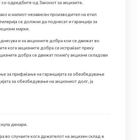
т со одредбите од Законот за акцизите.
како и малиот независен производител на етил
тилерија се должни да поднесат и гаранција за
акцизни марки.
однесува и за акцизните добра кои се движат во
ите кога акцизните добра се испраќаат преку
кцизните добра се движат помеѓу акцизни складови
ње за прифаќање на гаранцијата за обезбедување
јата за обезбедување на акцизниот долг, ја
 нула денари.
ра во случаите кога држателот на акцизен склад е