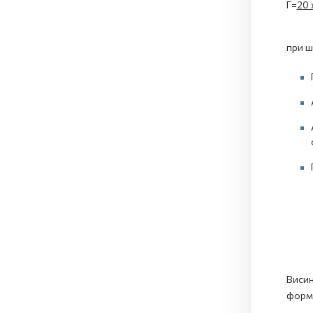
Г=
20 
при ш
Висин
форм