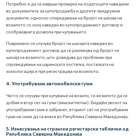
Потребно е да се изврши проверка на податоците наведени
во документите за купопродажба и другите придружни
документи, односно споредување на бројот на шасија на
возилото со оној наведен во купопродажниот договор и
сообраќајната дозвола при купувањето.
Повремено се случува бројот на шасијата наведен во
купопродажниот договор да се разликува од бројот на
шасија на возилото, што доведува до проблеми при
спроведување на царинската постапка, постапката на
хомологација и при регистрација на возилото.
4. Употребувани автомобилски гуми
Често се случува при купување на возило, со возилото да се
добие и втор сет на гуми (зимски/летни). Бидејќи увозот на
употребувани гуми е забранет, вториот сет на употребувани
гуми не смее да се внесе во Република Северна Македонија.
5. Изнесување на странски регистарски таблички од
Република Северна Македонија