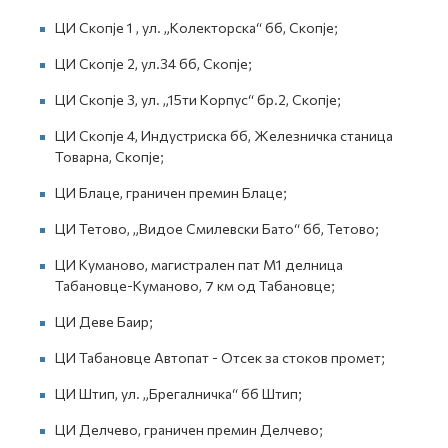
ЦИ Скопје 1 , ул. „Колекторска“ бб, Скопје;
ЦИ Скопје 2, ул.34 бб, Скопје;
ЦИ Скопје 3, ул. „15ти Корпус“ бр.2, Скопје;
ЦИ Скопје 4,
Индустриска бб, Железничка станица
Товарна, Скопје
;
ЦИ Блаце, граничен премин Блаце;
ЦИ Тетово, „Видое Смилевски Бато“ бб, Тетово;
ЦИ Куманово, магистрален пат М1 делница
Табановце-Куманово, 7 км од Табановце;
ЦИ Деве Баир;
ЦИ Табановце Автопат - Отсек за стоков промет;
ЦИ Штип, ул. „Брегалничка“ бб Штип;
ЦИ Делчево, граничен премин Делчево;