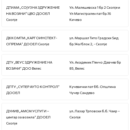
ДТИАМ „СОЈУЗ НА ЗДРУЖЕНИЕ
Ул. Малешевска 1 бр 2 Скопје и
НА ВОЗАЧИ“ ЦВО ДООЕЛ
Ул Магистрален пат бр.16
Скопје
Кичево
ДККОМТМ „КАРГОИНСПЕКТ-
ул. Маршал Тито Градски Ѕид
ОПРЕМА“ ДООЕЛ Скопје
бр.14а/блок 2, - Скопје
ДТУ „ВЕУС ЗДРУЖЕНИЕ НА
Ул. Академик Пенчо Давчев бр
ВОЗАЧИ“ ДОО Велес
85, Велес
ДПТУ „СУПЕР АУТО КОНТРОЛ“
Кучевички пат бб. Општина
ДООЕЛ
Чучер Сандево
ДУИИВ „АМСМ УСЛУГИ –
ул. Лазар Трповски б.б. Чаир –
центар за возила“ ДООЕЛ
Скопје
Скопје