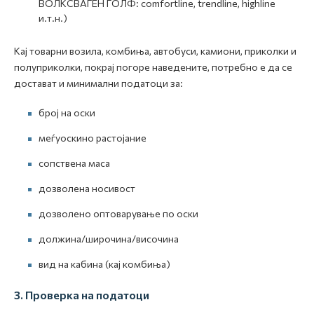
ВОЛКСВАГЕН ГОЛФ: comfortline, trendline, highline
и.т.н.)
Кај товарни возила, комбиња, автобуси, камиони, приколки и
полуприколки, покрај погоре наведените, потребно е да се
достават и минимални податоци за:
број на оски
меѓуоскино растојание
сопствена маса
дозволена носивост
дозволено оптоварување по оски
должина/широчина/височина
вид на кабина (кај комбиња)
3. Проверка на податоци