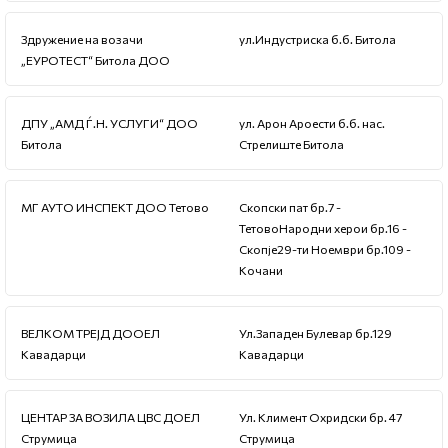
Здружение на возачи
ул.Индустриска б.б. Битола
„ЕУРОТЕСТ“ Битола ДОО
ДПУ „АМД Ѓ.Н. УСЛУГИ“ ДОО
ул. Арон Ароести б.б. нас.
Битола
Стрелиште Битола
МГ АУТО ИНСПЕКТ ДОО Тетово
Скопски пат бр.7 -
Тетово
Народни херои бр.16 -
Скопје
29-ти Ноември бр.109 -
Кочани
ВЕЛКОМ ТРЕЈД ДООЕЛ
Ул.Западен Булевар бр.129
Кавадарци
Кавадарци
ЦЕНТАР ЗА ВОЗИЛА ЦВС ДОЕЛ
Ул. Климент Охридски бр. 47
Струмица
Струмица