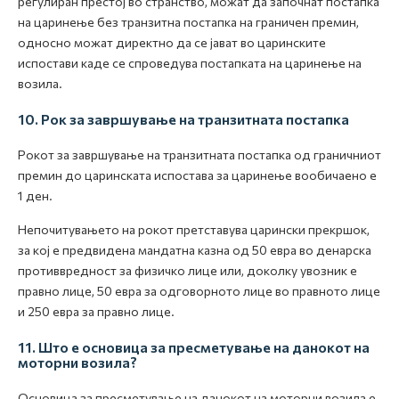
регулиран престој во странство, можат да започнат постапка
на царинење без транзитна постапка на граничен премин,
односно можат директно да се јават во царинските
испостави каде се спроведува постапката на царинење на
возила.
10. Рок за завршување на транзитната постапка
Рокот за завршување на транзитната постапка од граничниот
премин до царинската испостава за царинење вообичаено е
1 ден.
Непочитувањето на рокот претставува царински прекршок,
за кој е предвидена мандатна казна од 50 евра во денарска
противвредност за физичко лице или, доколку увозник е
правно лице, 50 евра за одговорното лице во правното лице
и 250 евра за правно лице.
11. Што е основица за пресметување на данокот на
моторни возила?
Основица за пресметување на данокот на моторни возила е