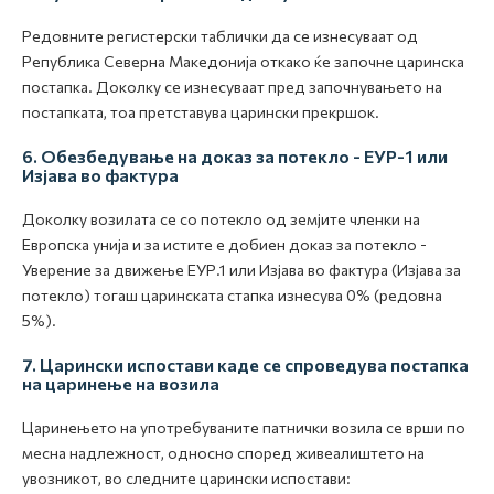
Редовните регистерски таблички да се изнесуваат од
Република Северна Македонија откако ќе започне царинска
постапка. Доколку се изнесуваат пред започнувањето на
постапката, тоа претставува царински прекршок.
6. Обезбедување на доказ за потекло - ЕУР-1 или
Изјава во фактура
Доколку возилата се со потекло од земјите членки на
Европска унија и за истите е добиен доказ за потекло -
Уверение за движење ЕУР.1 или Изјава во фактура (Изјава за
потекло) тогаш царинската стапка изнесува 0% (редовна
5%).
7. Царински испостави каде се спроведува постапка
на царинење на возила
Царинењето на употребуваните патнички возила се врши по
месна надлежност, односно според живеалиштето на
увозникот, во следните царински испостави: