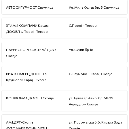
АВТОСИГУРНОСТ Струмица
Ул. Миле Колев бр. 6 Струмица
ЗЃИМИ КОМПАНИ Касам
С.Порој – Тетово
ДООЕЛ с. Порој - Тетово
ПАУЕР СПОРТ СИСТЕМ“ ДОО
Ул. Скупи бр 18
Скопје
ВИА-КОМЕРЦ ДООЕЛ с.
С. Глумово – Сарај, Скопје
Крушопек Сарај - Скопје
КОНФОРМА ДООЕЛ Скопје
ул. Булевар Авној бр. 58/19
Аеродром Скопје
АМ ЦЕРТ-Скопје
ул. Првомајска б.б. Кисела Вода
АУТОМАКЕДОНИЈА ЕТЦ
Скопје