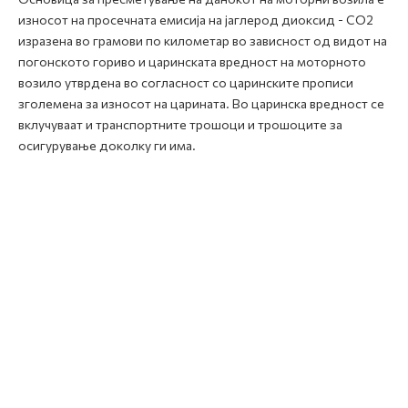
износот на просечната емисија на јаглерод диоксид - CO2
изразена во грамови по километар во зависност од видот на
погонското гориво и царинската вредност на моторното
возило утврдена во согласност со царинските прописи
зголемена за износот на царината. Во царинска вредност се
вклучуваат и транспортните трошоци и трошоците за
осигурување доколку ги има.