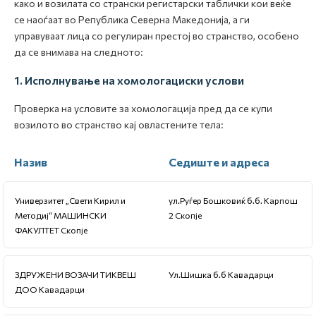
како и возилата со странски регистарски таблички кои веќе
се наоѓаат во Република Северна Македонија, а ги
управуваат лица со регулиран престој во странство, особено
да се внимава на следното:
1. Исполнување на хомологациски услови
Проверка на условите за хомологација пред да се купи
возилото во странство кај овластените тела:
Назив
Седиште и адреса
Универзитет „Свети Кирил и
ул.Руѓер Бошковиќ б.б. Карпош
Методиј“ МАШИНСКИ
2 Скопје
ФАКУЛТЕТ Скопје
ЗДРУЖЕНИ ВОЗАЧИ ТИКВЕШ
Ул.Шишка б.б Кавадарци
ДОО Кавадарци