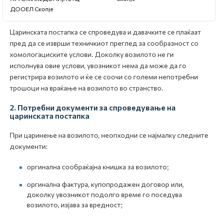
ДООЕЛ Скопје
Царинската постапка се спроведува и давачките се плаќаат
пред да се изврши техничкиот преглед за сообразност со
хомологациските услови. Доколку возилото не ги
исполнува овие услови, увозникот нема да може да го
регистрира возилото и ќе се соочи со големи непотребни
трошоци на враќање на возилото во странство.
2. Потребни документи за спроведување на
царинската постапка
При царинење на возилото, неопходни се најмалку следните
документи:
оргинална сообраќајна книшка за возилото;
оргинална фактура, купопродажен договор или,
доколку увозникот подолго време го поседува
возилото, изјава за вредност;