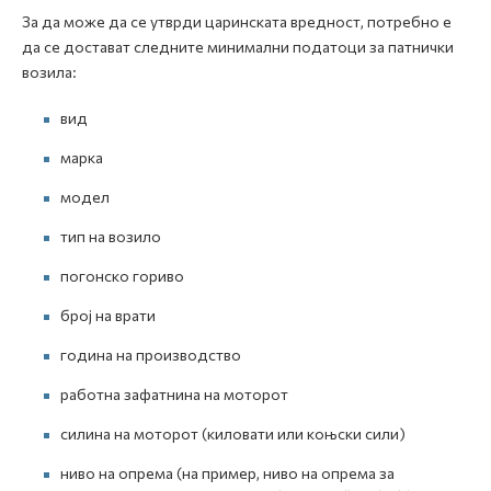
За да може да се утврди царинската вредност, потребно е
да се достават следните минимални податоци за патнички
возила:
вид
марка
модел
тип на возило
погонско гориво
број на врати
година на производство
работна зафатнина на моторот
силина на моторот (киловати или коњски сили)
ниво на опрема (на пример, ниво на опрема за