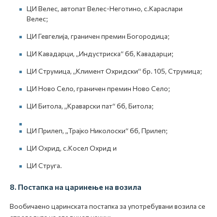
ЦИ Велес, автопат Велес-Неготино, с.Караслари
Велес;
ЦИ Гевгелија, граничен премин Богородица;
ЦИ Кавадарци, „Индустриска“ бб, Кавадарци;
ЦИ Струмица, „Климент Охридски“ бр. 105, Струмица;
ЦИ Ново Село, граничен премин Ново Село;
ЦИ Битола, „Краварски пат“ бб, Битола;
ЦИ Прилеп, „Трајко Николоски“ бб, Прилеп;
ЦИ Охрид, с.Косел Охрид и
ЦИ Струга.
8. Постапка на царинење на возила
Вообичаено царинската постапка за употребувани возила се