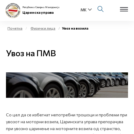
Република Северна Македонија
Царинска управа
Почетна
Физички лица
Увоз на возила
Open s
За нас
Увоз на ПМВ
Open s
Физички лица
Open s
Бизнис заедница
Open s
Е-Царина
Open s
Медиа центар
Со цел да се избегнат непотребни трошоци и проблеми при
Контакт
увозот на моторни возила, Царинската управа препорачува
при увозно царинење на моторните возила од странство,
Е-Весник