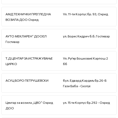
АМД ТЕХНИЧКИ ПРЕГЛЕД НА
Ул. 11-ти Корпус бр. 93, Охрид
ВОЗИЛА ДОО Охрид
АУТО МЕКЛАРЕН“ ДООЕЛ
ул. Борис Кидрич б.б. Гостивар
Гостивар
Т.Д ЦЕНТАР ЗА ИСТРАЖУВАЊЕ
Ул. Руѓер Бошковиќ Карпош 2
ЦИРКО
бб
АСУЦ БОРО ПЕТРУШЕВСКИ
бул. Едвард Кардељ бр.26-Б
Гази Баба - Скопје
Центар за возила „ЦВО“ Охрид
ул. 15 ти Корпус бр.292 - Охрид
ДОО