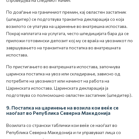
спроведува на следниот начин:
По доаѓање на граничниот премин, кај овластен застапник
(шпедитер) се подготвува транзитна декларација со која
возилото се упатува на царинење во внатрешна испостава.
Покрај наплатата на услугата, често шпедицијата бара да се
приложи готовински депозит кој му се враќа на увозникот по
завршувањето на транзитната постапка во внатрешната
испостава.
По пристигањето во внатрешната испостава, започнува
царинска постапка на увоз или складирање, зависно од
потребите на увозникот или начинот на работа на
Царинската испостава. Царинската декларација ја
подготвува со полномошно овластен застапник (шпедитер).
9. Постапка на царинење на возила кои веќе се
наоѓаат во Република Северна Македонија
Возилата со странски таблички кои веќе се наоѓаат во
Република Северна Македонија и ги управуваат лица со