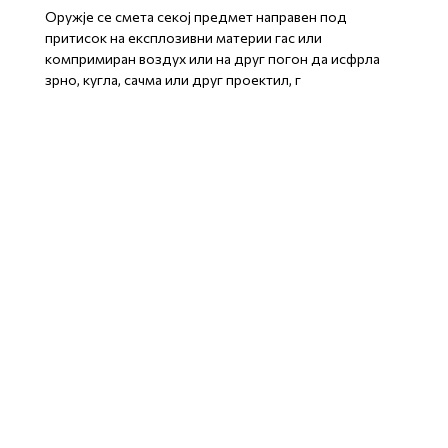
Оружје се смета секој предмет направен под
притисок на експлозивни материи гас или
компримиран воздух или на друг погон да исфрла
зрно, кугла, сачма или друг проектил, г