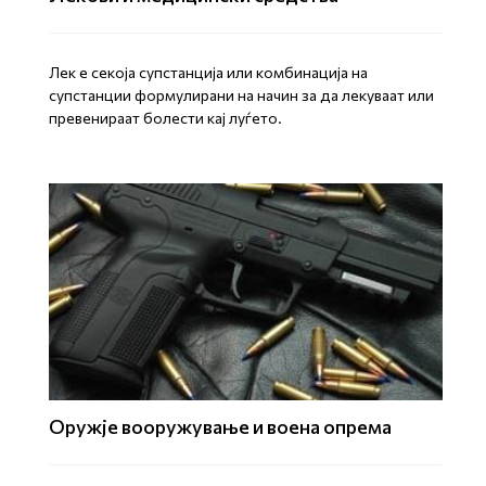
Лек е секоја супстанција или комбинација на
супстанции формулирани на начин за да лекуваат или
превенираат болести кај луѓето.
Оружје вооружување и воена опрема