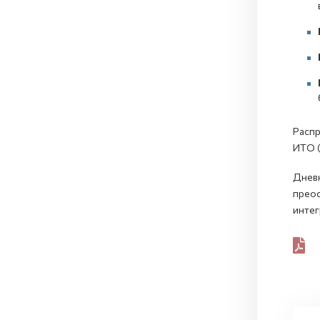
Распр
ИТО 
Дневн
преос
интег