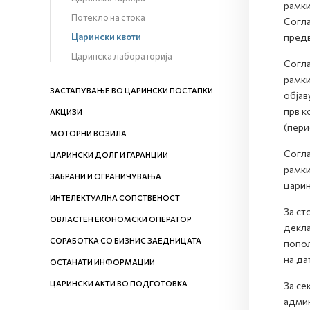
рамки
Потекло на стока
Согла
Царински квоти
предв
Царинска лабораторија
Согла
рамки
ЗАСТАПУВАЊЕ ВО ЦАРИНСКИ ПОСТАПКИ
објав
прв к
АКЦИЗИ
(пери
МОТОРНИ ВОЗИЛА
Согла
ЦАРИНСКИ ДОЛГ И ГАРАНЦИИ
рамки
ЗАБРАНИ И ОГРАНИЧУВАЊА
царин
ИНТЕЛЕКТУАЛНА СОПСТВЕНОСТ
За ст
ОВЛАСТЕН ЕКОНОМСКИ ОПЕРАТОР
декла
СОРАБОТКА СО БИЗНИС ЗАЕДНИЦАТА
попол
на да
ОСТАНАТИ ИНФОРМАЦИИ
ЦАРИНСКИ АКТИ ВО ПОДГОТОВКА
За се
админ