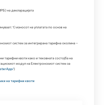
РБ) на декларацијата
нуваат: 1) износот на уплатата по основ на
онскиот систем за интегрирана тарифна околина –
 тарифни квоти како и тековната состојба на
тацискиот модул на Електронскиот систем за
asterApp/
)
амки на тарифни квоти