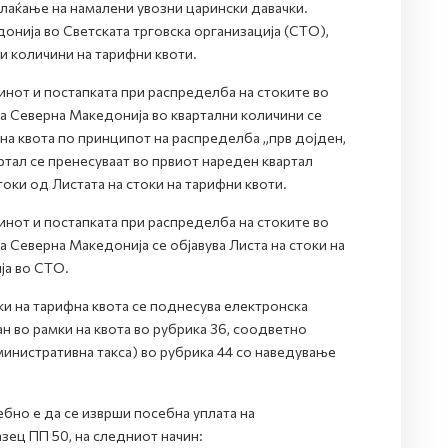
лаќање на намалени увозни царински давачки.
нија во Светската трговска организација (СТО),
и количини на тарифни квоти.
нот и постапката при распределба на стоките во
а Северна Македонија во квартални количини се
и на квота по принципот на распределба „прв дојден,
артал се пренесуваат во првиот нареден квартал
оки од Листата на стоки на тарифни квоти.
нот и постапката при распределба на стоките во
 Северна Македонија се објавува Листа на стоки на
ја во СТО.
и на тарифна квота се поднесува електронска
 во рамки на квота во рубрика 36, соодветно
министративна такса) во рубрика 44 со наведување
бно е да се изврши посебна уплата на
азец ПП 50, на следниот начин: