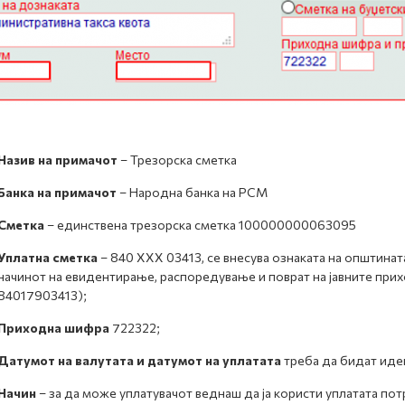
Назив на примачот
– Трезорска сметка
Банка на примачот
– Народна банка на РСМ
Сметка
– единствена трезорска сметка 100000000063095
Уплатна сметка
– 840 ХХХ 03413, се внесува ознаката на општинат
начинот на евидентирање, распоредување и поврат на јавните прих
84017903413);
Приходна шифра
722322;
Датумот на валутата и датумот на уплатата
треба да бидат иде
Начин
– за да може уплатувачот веднаш да ја користи уплатата пот