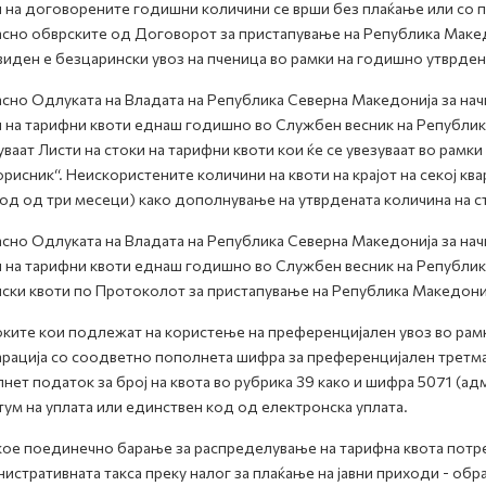
 на договорените годишни количини се врши без плаќање или со п
сно обврските од Договорот за пристапување на Република Македо
иден е безцарински увоз на пченица во рамки на годишно утврден
сно Одлуката на Владата на Република Северна Македонија за начи
 на тарифни квоти еднаш годишно во Службен весник на Републик
уваат Листи на стоки на тарифни квоти кои ќе се увезуваат во рамк
орисник“. Неискористените количини на квоти на крајот на секој кв
од од три месеци) како дополнување на утврдената количина на ст
сно Одлуката на Владата на Република Северна Македонија за начи
 на тарифни квоти еднаш годишно во Службен весник на Република
ски квоти по Протоколот за пристапување на Република Македони
оките кои подлежат на користење на преференцијален увоз во рамк
рација со соодветно пополнета шифра за преференцијален третман
нет податок за број на квота во рубрика 39 како и шифра 5071 (ад
тум на уплата или единствен код од електронска уплата.
кое поединечно барање за распределување на тарифна квота потре
истративната такса преку налог за плаќање на јавни приходи - обр