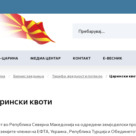
Е-ЦАРИНА
МЕДИА ЦЕНТАР
КОНТАКТ
Е-ВЕСНИК
тна
Бизнис заедница
Тарифа, вредност и потекло
Царински кво
рински квоти
т во Република Северна Македонија на одредени земјоделски про
, земјите членки на ЕФТА, Украина , Република Турција и Обединето