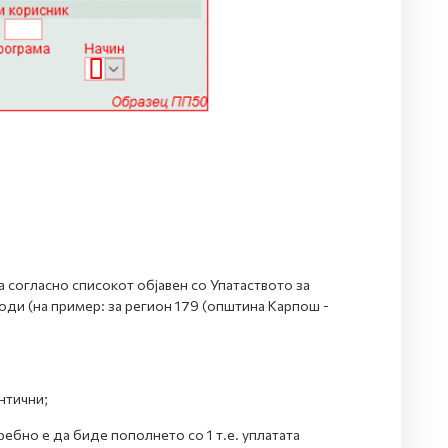
а согласно списокот објавен со Упатаството за
оди (на пример: за регион 179 (општина Карпош -
нтични;
ребно е да биде пополнето со 1 т.е. уплатата