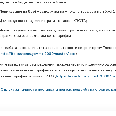
веднаш ќе биде реализирана од банка.
Повикување на број
– Задолжување – локален референтен број (Л
Цел на дознака
– административна такса - КВОТА;
Износ
– вкупниот износ на име административната такса, кој го сочи
барањето за распределување на тарифна
еделбата на количините на тарифните квоти се врши преку Електр
(
http://ite.customs.gov.mk:9080/masterApp/
)
ите извештаи за распределени тарифни квоти или делумно одбиени
танати количини на тарифни квоти по земји се достапни во консул
рирана тарифна околина – ИТО (
http://ite.customs.gov.mk:9080/m
Одлука за начинот и постапката при распределба на стоки во р