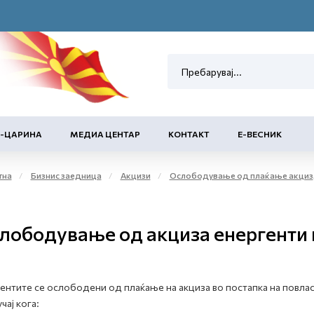
Е-ЦАРИНА
МЕДИА ЦЕНТАР
КОНТАКТ
Е-ВЕСНИК
тна
Бизнис заедница
Акцизи
Ослободување од плаќање акциза и повластено користење на акцизни добра
лободување од акциза енергенти 
ентите се ослободени од плаќање на акциза во постапка на повлас
чај кога: