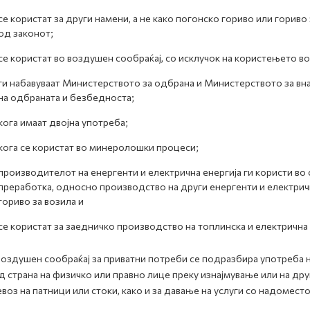
се користат за други намени, а не како погонско гориво или гориво
од законот;
се користат во воздушен сообраќај, со исклучок на користењето в
ги набавуваат Министерството за одбрана и Министерството за вна
на одбраната и безбедноста;
кога имаат двојна употреба;
кога се користат во минеролошки процеси;
производителот на енергенти и електрична енергија ги користи в
преработка, односно производство на други енергенти и електрична
гориво за возила и
се користат за заедничко производство на топлинска и електрична 
оздушен сообраќај за приватни потреби се подразбира употреба н
д страна на физичко или правно лице преку изнајмување или на дру
евоз на патници или стоки, како и за давање на услуги со надомест