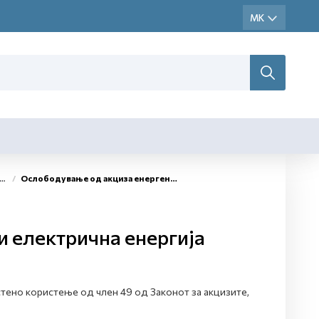
Ослободување од акциза енергенти и електрична енергија
и електрична енергија
тено користење од член 49 од Законот за акцизите,