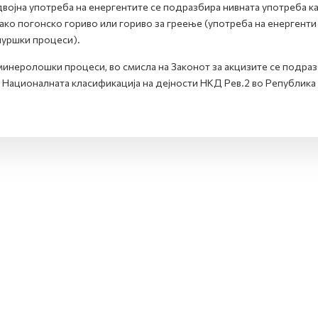
војна употреба на енергентите се подразбира нивната употреба как
како погонско гориво или гориво за греење (употреба на енергент
уршки процеси).
инеролошки процеси, во смисла на Законот за акцизите се подра
 Националната класификација на дејности НКД Рев.2 во Република