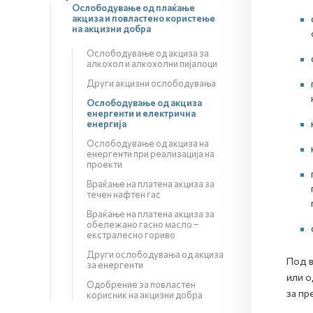
Ослободување од плаќање
акциза и повластено користење
на акцизни добра
Ослободување од акциза за
алкохол и алкохолни пијалоци
Други акцизни ослободувања
Ослободување од акциза
енергенти и електрична
енергија
Ослободување од акциза на
енергенти при реализација на
проекти
Враќање на платена акциза за
течен нафтен гас
Враќање на платена акциза за
обележано гасно масло –
екстралесно гориво
Други ослободувања од акциза
Под в
за енергенти
или о
Одобрение за повластен
за пр
корисник на акцизни добра