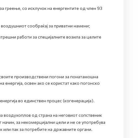
 за греење, со исклучок на енергентите од член 93
о воздушниот сообраќај за приватни намени;
трешни работи за специјалните возила за целите
о своите производствени погони за понатамошна
 енергија, освен ако се користат како погонско
енергија во единствен процес (когенерација).
а воздухоплов од страна на неговиот сопственик
г начин, за некомерцијални цели и не се употребува
ок или пак за потребите на државните органи.