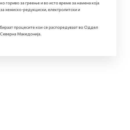
о гориво за греење и во исто време за намена која
и за хемиско-редукциски, електролитски и
збираат процесите кои се распоредуваат во Оддел
 Северна Македонија.