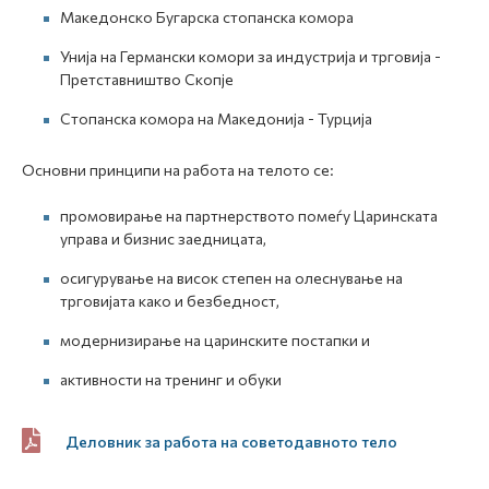
Македонско Бугарска стопанска комора
Унија на Германски комори за индустрија и трговија -
Претставништво Скопје
Стопанска комора на Македонија - Турција
Основни принципи на работа на телото се:
промовирање на партнерството помеѓу Царинската
управа и бизнис заедницата,
осигурување на висок степен на олеснување на
трговијата како и безбедност,
модернизирање на царинските постапки и
активности на тренинг и обуки
Деловник за работа на советодавното тело