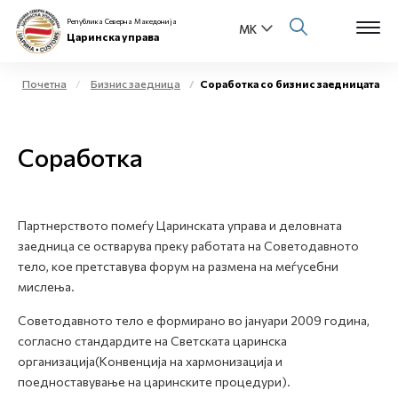
Република Северна Македонија
Царинска управа
Почетна
Бизнис заедница
Соработка со бизнис заедницата
Open s
За нас
Соработка
Open s
Физички лица
Open s
Бизнис заедница
Партнерството помеѓу Царинската управа и деловната
заедница се остварува преку работата на Советодавното
Open s
Е-Царина
тело, кое претставува форум на размена на меѓусебни
мислења.
Open s
Медиа центар
Советодавното тело е формирано во јануари 2009 година,
согласно стандардите на Светската царинска
Контакт
организација(Конвенција на хармонизација и
поедноставување на царинските процедури).
Е-Весник