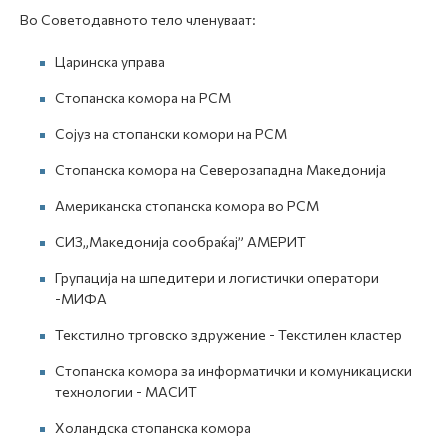
Во Советодавното тело членуваат:
Царинска управa
Стопанска комора на РСМ
Сојуз на стопански комори на РСМ
Стопанска комора на Северозападна Македонија
Американска стопанска комора во РСМ
СИЗ„Македонија сообраќај” АМЕРИТ
Групација на шпедитери и логистички оператори
-МИФА
Текстилно трговско здружение - Текстилен кластер
Стопанска комора за информатички и комуникациски
технологии - МАСИТ
Холандска стопанска комора