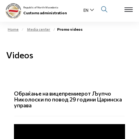
Republic of North Macedonia
Customs administration
Home
Media center
Promo videos
Open s
About us
Videos
Open su
Individuals
Open s
Business community
Open s
E-Customs
Обраќање на вицепремиерот Љупчо
Николоски по повод 29 години Царинска
Open s
управа
Media center
Contact
Newsletter