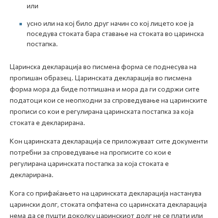
или
усно или на кој било друг начин со кој лицето кое ја
поседува стоката бара ставање на стоката во царинска
постапка.
Царинска декларација во писмена форма се поднесува на
пропишан образец. Царинската декларација во писмена
форма мора да биде потпишана и мора да ги содржи сите
податоци кои се неопходни за спроведување на царинските
прописи со кои е регулирана царинската постапка за која
стоката е декларирана.
Кон царинската декларација се приложуваат сите документи
потребни за спроведување на прописите со кои е
регулирана царинската постапка за која стоката е
декларирана.
Кога со прифаќањето на царинската декларација настанува
царински долг, стоката опфатена со царинската декларација
нема да се пушти доколку царинскиот долг не се плати или