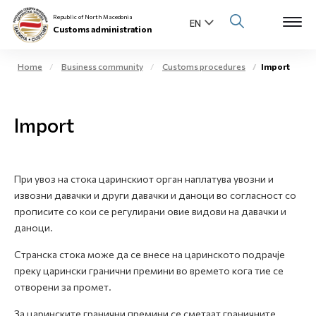
Republic of North Macedonia
Customs administration
Home
Business community
Customs procedures
Import
Open s
About us
Import
Open su
Individuals
Open s
Business community
При увоз на стока царинскиот орган наплатува увозни и
извозни давачки и други давачки и даноци во согласност со
Open s
E-Customs
прописите со кои се регулирани овие видови на давачки и
даноци.
Open s
Media center
Странска стока може да се внесе на царинското подрачје
преку царински гранични премини во времето кога тие се
Contact
отворени за промет.
За царинските гранични премини се сметаат граничните
Newsletter