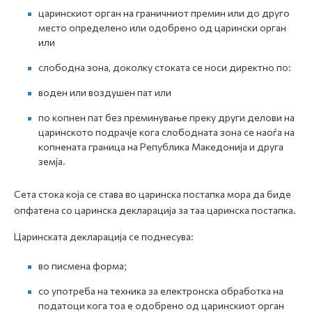
царинскиот орган на граничниот премин или до друго
место определено или одобрено од царински орган
или
слободна зона, доколку стоката се носи директно по:
воден или воздушен пат или
по копнен пат без преминување преку други делови на
царинското подрачје кога слободната зона се наоѓа на
копнената граница на Република Македонија и друга
земја.
Сета стока која се става во царинска постапка мора да биде
опфатена со царинска декларација за таа царинска постапка.
Царинската декларација се поднесува:
во писмена форма;
со употреба на техника за електронска обработка на
податоци кога тоа е одобрено од царинскиот орган