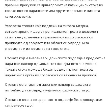
премини преку кои се врши промет на патници или стока во
согласност со царинските или другите прописи и нивната
категоризација.
Увозот за стоката која подлежи на фитосанитарна,
ветеринарна или друга пропишана контрола е дозволен
само преку граничните премини кои во согласност со
прописите од соодветната област се одредени за
внесување и изнесување на таква стока.
Стоката која е внесена во царинското подрачје е предмет на
царински надзор од моментот на нејзиното внесување.
Таквата стока може да биде предмет на контрола од
царинскиот орган во согласност со важечките прописи.
Стоката останува под царински надзор се додека е
потребно да се одреди нејзиниот царински статус.
Стоката внесена во царинското подрачје без одложување
се пренесува до: