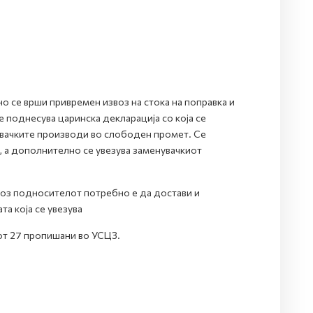
о се врши привремен извоз на стока на поправка и
 поднесува царинска декларација со која се
увачките производи во слободен промет. Се
, а дополнително се увезува заменувачкиот
воз подносителот потребно е да достави и
а која се увезува
от 27 пропишани во УСЦЗ.