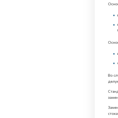
Основ
Основ
Во сл
делум
Станд
замен
Замен
стока