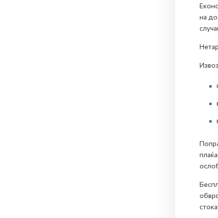
Еконо
на до
случа
Нетар
Извоз
Попра
плаќа
ослоб
Беспл
обврс
стока