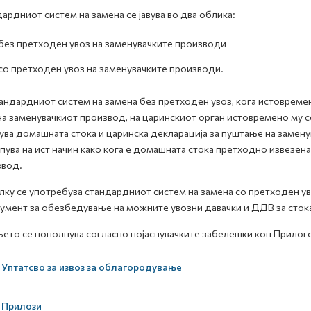
ардниот систем на замена се јавува во два облика:
без претходен увоз на заменувачките производи
со претходен увоз на заменувачките производи.
тандардниот систем на замена без претходен увоз, кога истовремен
на заменувачкиот производ, на царинскиот орган истовремено му се
ува домашната стока и царинска декларација за пуштање на замен
пува на ист начин како кога е домашната стока претходно извезена
звод.
ку се употребува стандардниот систем на замена со претходен у
умент за обезбедување на можните увозни давачки и ДДВ за стокат
ето се пополнува согласно појаснувачките забелешки кон Прилог
Уптатсво за извоз за облагородување
Прилози