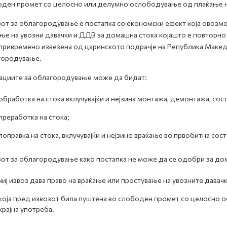
ден промет со целосно или делумно ослободување од плаќање на
от за облагородување е постапка со економски ефект која овоз
ње на увозни давачки и ДДВ за домашна стока којашто е повторн
привремено извезена од царинското подрачје на Република Макед
городување.
циите за облагородување може да бидат:
oбработка на стока вклучувајќи и нејзина монтажа, демонтажа, сос
преработка на стока;
поправка на стока, вклучувајќи и нејзино враќање во првобитна сос
от за облагородување како постапка не може да се одобри за до
чиј извоз дава право на враќање или простување на увозните давачк
која пред извозот била пуштена во слободен промет со целосно о
крајна употреба.