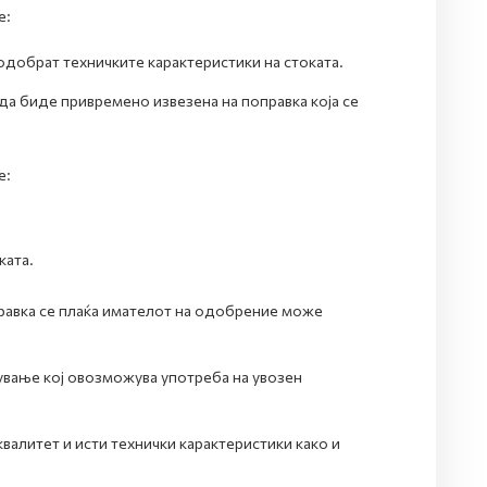
е:
подобрат техничките карактеристики на стоката.
да биде привремено извезена на поправка која се
е:
ката.
оправка се плаќа имателот на одобрение може
ување кој овозможува употреба на увозен
валитет и исти технички карактеристики како и