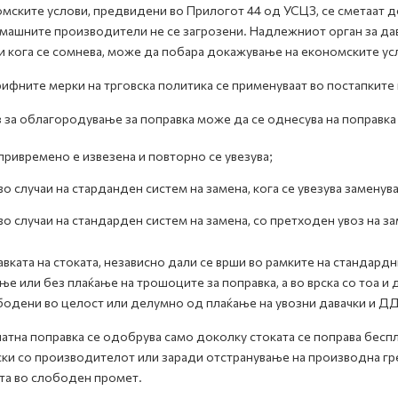
мските услови, предвидени во Прилогот 44 од УСЦЗ, се сметаат д
машните производители не се загрозени. Надлежниот орган за да
и кога се сомнева, може да побара докажување на економските ус
ифните мерки на трговска политика се применуваат во постапките
 за облагородување за поправка може да се однесува на поправка н
привремено е извезена и повторно се увезува;
во случаи на старданден систем на замена, кога се увезува заменув
во случаи на стандарден систем на замена, со претходен увоз на з
вката на стоката, независно дали се врши во рамките на стандардн
ње или без плаќање на трошоците за поправка, а во врска со тоа 
одени во целост или делумно од плаќање на увозни давачки и ДД
атна поправка се одобрува само доколку стоката се поправа бесп
ки со производителот или заради отстранување на производна гр
та во слободен промет.