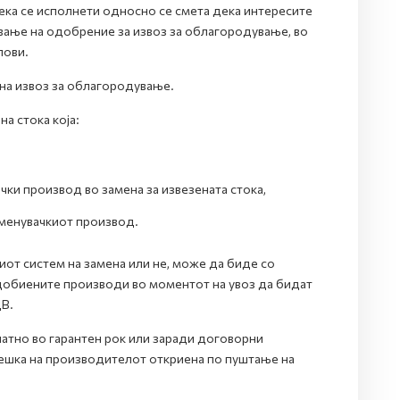
ека се исполнети односно се смета дека интересите
вање на одобрение за извоз за облагородување, во
лови.
 на извоз за облагородување.
а стока која:
ачки производ во замена за извезената стока,
аменувачкиот производ.
иот систем на замена или не, може да биде со
и добиените производи во моментот на увоз да бидат
В.
латно во гарантен рок или заради договорни
ешка на производителот откриена по пуштање на