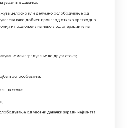
 увозните давачки.
можува целосно или делумно ослободување од
о увезена како добиен производ откако претходно
онија и подложена на некоја од операциите на
тавување или вградување во друга стока;
тојба и оспособување.
машна стока:
и,
слободување од увозни давачки заради нејзината