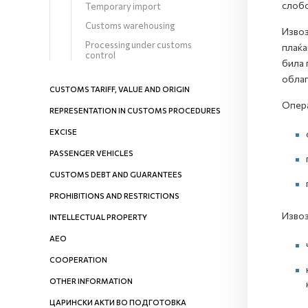
слобо
Temporary import
Customs warehousing
Извоз
Processing under customs
плаќа
control
била 
обла
CUSTOMS TARIFF, VALUE AND ORIGIN
Опера
REPRESENTATION IN CUSTOMS PROCEDURES
EXCISE
PASSENGER VEHICLES
CUSTOMS DEBT AND GUARANTEES
PROHIBITIONS AND RESTRICTIONS
Извоз
INTELLECTUAL PROPERTY
AEO
COOPERATION
OTHER INFORMATION
ЦАРИНСКИ АКТИ ВО ПОДГОТОВКА