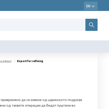
ки ефект
Export for refining
 привремено да се извезе од царинското подрачје
ени од таквите операции да бидат пуштени во