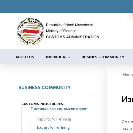
ABOUT US
INDIVIDUALS
BUSINESS COMMUNITY
Hom
BUSINESS COMMUNITY
Из
CUSTOMS PROCEDURES
Постапки со економски ефект
Imports for refining
Со по
Export for refining
за да