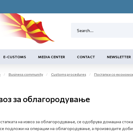
E-CUSTOMS
MEDIA CENTER
CONTACT
NEWSLETTER
e
Business community
Customs procedures
Постапки со економс
воз за облагородување
стапката на извоз за облагородување, се одобрува домашна стока
 се подложи на операции на облагородување, а производите доби