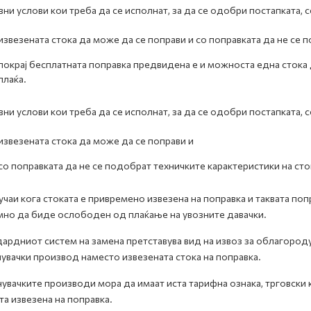
ни услови кои треба да се исполнат, за да се одобри постапката, с
извезената стока да може да се поправи и со поправката да не се 
покрај бесплатната поправка предвидена е и можноста една стока 
плаќа.
ни услови кои треба да се исполнат, за да се одобри постапката, с
извезената стока да може да се поправи и
со поправката да не се подобрат техничките карактеристики на сто
учаи кога стоката е привремено извезена на поправка и таквата п
но да биде ослободен од плаќање на увозните давачки.
ардниот систем на замена претставува вид на извоз за облагород
увачки производ наместо извезената стока на поправка.
увачките производи мора да имаат иста тарифна ознака, трговски к
та извезена на поправка.