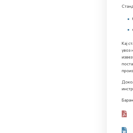
Станд
Кај с
увоз 
извез
поста
прои
Докол
инстр
Барањ