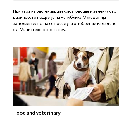
При увоз на растенија, цвеќиња, овошје и зеленчук во
царинското подрачје на Република Македонија,
задолжително да се поседува одобрение издадено
од Министерството за зем
Food and veterinary