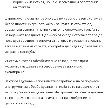
корисник на истиот, но не е неопходно и сопственик
на стоката.
Царинскиот склад потребно е да има воспоставен систем за
безбедност и сигурност, како и заштита на стоката од
временски услови на начин којшто не овозможува опаѓање
на нејзината вредност. Царинскиот склад исто така треба да
поседува соодветна опрема за истовар и утовар на стоката,
вага за мерење на стоката, кои треба да бидат одржувани во
исправна состојба.
Инструментот за обезбедување се поднесува пред
моментот на давање на одобрение за царинско
складирање.
За спроведување на постапката потребно е да се поднесе
инструмент за обезбедување на плаќањето на царинскиот
долг кој би можел да настане. Инструмент за обезбедување
се поднесува од страна на имателот на одобрение на
царинскиот склад.