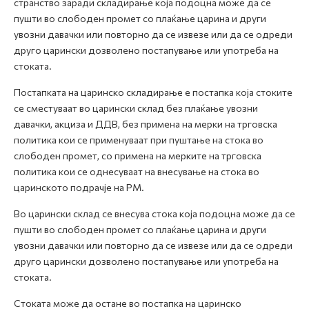
странство заради складирање која подоцна може да се
пушти во слободен промет со плаќање царина и други
увозни давачки или повторно да се извезе или да се одреди
друго царински дозволено постапување или употреба на
стоката.
Постапката на царинско складирање е постапка која стоките
се сместуваат во царински склад без плаќање увозни
давачки, акциза и ДДВ, без примена на мерки на трговска
политика кои се применуваат при пуштање на стока во
слободен промет, со примена на мерките на трговска
политика кои се однесуваат на внесување на стока во
царинското подрачје на РМ.
Во царински склад се внесува стока која подоцна може да се
пушти во слободен промет со плаќање царина и други
увозни давачки или повторно да се извезе или да се одреди
друго царински дозволено постапување или употреба на
стоката.
Стоката може да остане во постапка на царинско