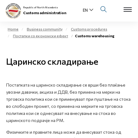
Republic of North Macedonia
Customs administration
Home
Business community
Customs procedures
Постапки со економски ефект
Customs warehousing
Open s
About us
Open su
Царинско складирање
Individuals
Open s
Business community
Постапката на царинско складирање се врши без плаќање
Open s
E-Customs
увозни давачки, акциза и ДДВ, без примена на мерки на
трговска политика кои се применуваат при пуштање на стока
Open s
во слободен промет, со примена на мерките на трговска
Media center
политика кои се однесуваат на внесување на стока во
царинското подрачје на РМ.
Contact
Физичките и правните лица може да внесуваат стока од
Newsletter