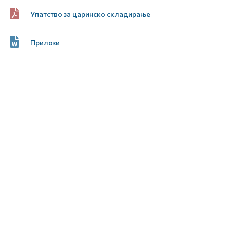
Упатство за царинско складирање
Прилози