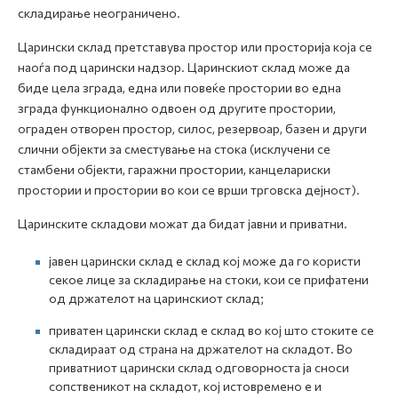
складирање неограничено.
Царински склад претставува простор или просторија која се
наоѓа под царински надзор. Царинскиот склад може да
биде цела зграда, една или повеќе простории во една
зграда функционално одвоен од другите простории,
ограден отворен простор, силос, резервоар, базен и други
слични објекти за сместување на стока (исклучени се
стамбени објекти, гаражни простории, канцелариски
простории и простории во кои се врши трговска дејност).
Царинските складови можат да бидат јавни и приватни.
јавен царински склад е склад кој може да го користи
секое лице за складирање на стоки, кои се прифатени
од држателот на царинскиот склад;
приватен царински склад е склад во кој што стоките се
складираат од страна на држателот на складот. Во
приватниот царински склад одговорноста ја сноси
сопственикот на складот, кој истовремено е и