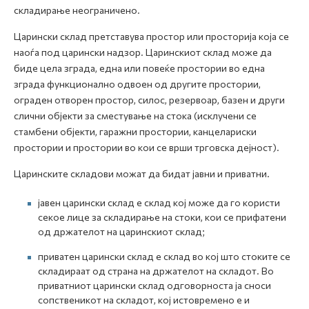
складирање неограничено.
Царински склад претставува простор или просторија која се
наоѓа под царински надзор. Царинскиот склад може да
биде цела зграда, една или повеќе простории во една
зграда функционално одвоен од другите простории,
ограден отворен простор, силос, резервоар, базен и други
слични објекти за сместување на стока (исклучени се
стамбени објекти, гаражни простории, канцелариски
простории и простории во кои се врши трговска дејност).
Царинските складови можат да бидат јавни и приватни.
јавен царински склад е склад кој може да го користи
секое лице за складирање на стоки, кои се прифатени
од држателот на царинскиот склад;
приватен царински склад е склад во кој што стоките се
складираат од страна на држателот на складот. Во
приватниот царински склад одговорноста ја сноси
сопственикот на складот, кој истовремено е и