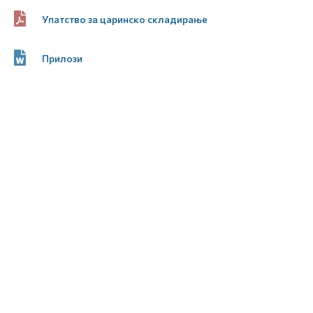
Упатство за царинско складирање
Прилози