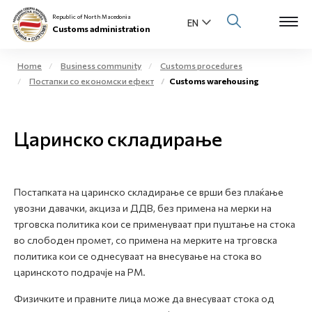
Republic of North Macedonia
Customs administration
Home
Business community
Customs procedures
Постапки со економски ефект
Customs warehousing
Open s
About us
Open su
Царинско складирање
Individuals
Open s
Business community
Постапката на царинско складирање се врши без плаќање
Open s
E-Customs
увозни давачки, акциза и ДДВ, без примена на мерки на
трговска политика кои се применуваат при пуштање на стока
Open s
во слободен промет, со примена на мерките на трговска
Media center
политика кои се однесуваат на внесување на стока во
царинското подрачје на РМ.
Contact
Физичките и правните лица може да внесуваат стока од
Newsletter