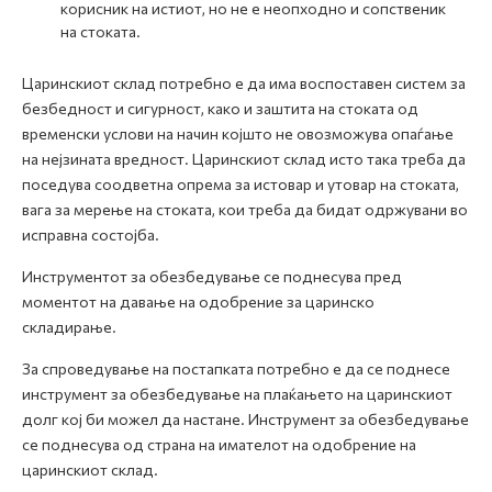
корисник на истиот, но не е неопходно и сопственик
на стоката.
Царинскиот склад потребно е да има воспоставен систем за
безбедност и сигурност, како и заштита на стоката од
временски услови на начин којшто не овозможува опаѓање
на нејзината вредност. Царинскиот склад исто така треба да
поседува соодветна опрема за истовар и утовар на стоката,
вага за мерење на стоката, кои треба да бидат одржувани во
исправна состојба.
Инструментот за обезбедување се поднесува пред
моментот на давање на одобрение за царинско
складирање.
За спроведување на постапката потребно е да се поднесе
инструмент за обезбедување на плаќањето на царинскиот
долг кој би можел да настане. Инструмент за обезбедување
се поднесува од страна на имателот на одобрение на
царинскиот склад.