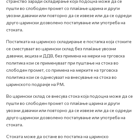
странство заради складирање која подоцна може да се
пушти во слободен промет со плаќање царина и други
увозни давачки или повторно да се извезе или да се одреди
друго царински дозволено постапување или употреба на
стоката.
Постапката на царинско складирање е постапка која стоките
се сместуваат во царински склад без плаќање увозни
давачки, акциза и ДДВ, без примена на мерки на трговска
политика кои се применуваат при пуштање на стока во
слободен промет, со примена на мерките на трговска
политика кои се однесуваат на внесување на стока во
царинското подрачје на РМ.
Во царински склад се внесува стока која подоцна може да се
пушти во слободен промет со плаќање царина и други
увозни давачки или повторно да се извезе или да се одреди
друго царински дозволено постапување или употреба на
стоката.
Стоката може да остане во постапка на царинско