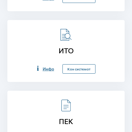
ИТО
Инфо
Кон системот
ПЕК