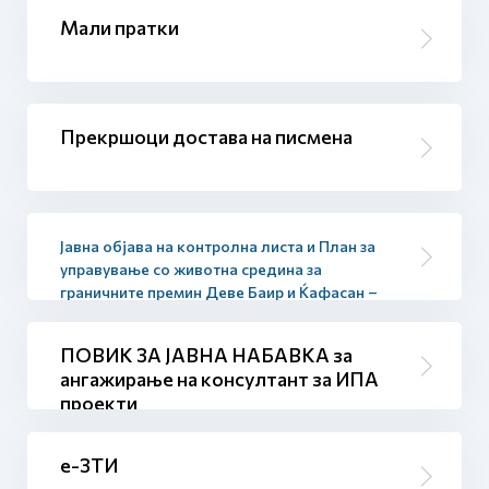
Мали пратки
Прекршоци достава на писмена
Јавна објава на контролна листа и План за
управување со животна средина за
граничните премин Деве Баир и Ќафасан –
фаза I
ПОВИК ЗА ЈАВНА НАБАВКА за
ангажирање на консултант за ИПА
проекти
е-ЗТИ