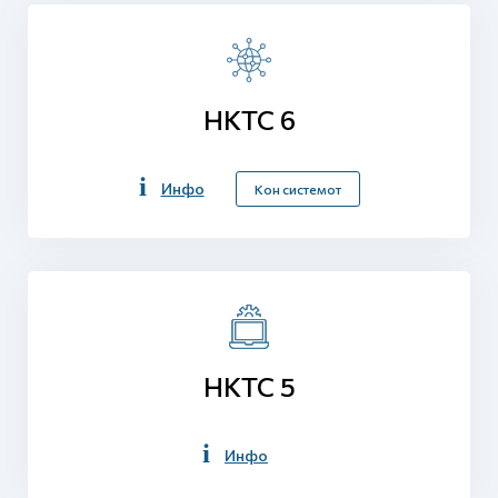
НКТС 6
Инфо
Кон системот
НКТС 5
Инфо