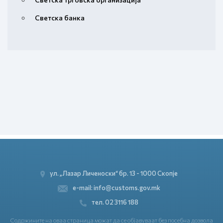
Светска банка
ул. „Лазар Личеноски“ бр. 13 - 1000 Скопје
e-mail: info@customs.gov.mk
тел. 02 3116 188
Содржините на оваа страница можат да се објавуваат без посебна дозвола