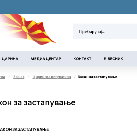
Е-ЦАРИНА
МЕДИА ЦЕНТАР
КОНТАКТ
Е-ВЕСНИК
тна
За нас
Царинска регулатива
Закон за застапување
кон за застапување
ЗАКОН ЗА ЗАСТАПУВАЊЕ