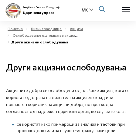
Република Северна Македонија
Царинска управа
Почетна
Бизнис заедница
Акцизи
Ослободување од плаќање акциза и повластено користење на акцизни добра
Open s
Други акцизни ослободувања
За нас
Open s
Физички лица
Други акцизни ослободувања
Open s
Бизнис заедница
Open s
Е-Царина
Акцизните добра се ослободени од плаќање акциза, кога се
користат од страна на држател на акцизен склад или
Open s
повластен корисник на акцизни добра, по претходна
Медиа центар
согласност од надлежен царински орган, во случаите кога:
Контакт
се користат како примероци за анализа и тестови при
производство или за научно -истражувачки цели;
Е-Весник