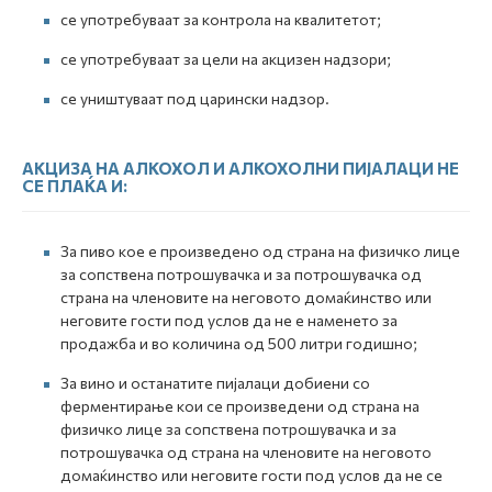
се употребуваат за контрола на квалитетот;
се употребуваат за цели на акцизен надзори;
се уништуваат под царински надзор.
АКЦИЗА НА АЛКОХОЛ И АЛКОХОЛНИ ПИЈАЛАЦИ НЕ
СЕ ПЛАЌА И:
За пиво кое е произведено од страна на физичко лице
за сопствена потрошувачка и за потрошувачка од
страна на членовите на неговото домаќинство или
неговите гости под услов да не е наменето за
продажба и во количина од 500 литри годишно;
За вино и останатите пијалаци добиени со
ферментирање кои се произведени од страна на
физичко лице за сопствена потрошувачка и за
потрошувачка од страна на членовите на неговото
домаќинство или неговите гости под услов да не се