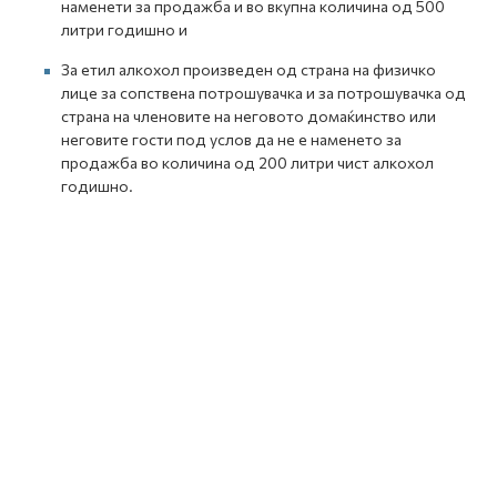
наменети за продажба и во вкупна количина од 500
литри годишно и
За етил алкохол произведен од страна на физичко
лице за сопствена потрошувачка и за потрошувачка од
страна на членовите на неговото домаќинство или
неговите гости под услов да не е наменето за
продажба во количина од 200 литри чист алкохол
годишно.