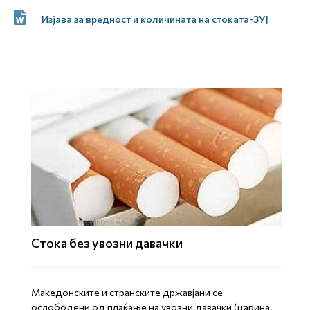
Изјава за вредност и количината на стоката-ЗУЈ
Стока без увозни давачки
Mакедонските и странските државјани се
ослободени од плаќање на увозни давачки (царина,