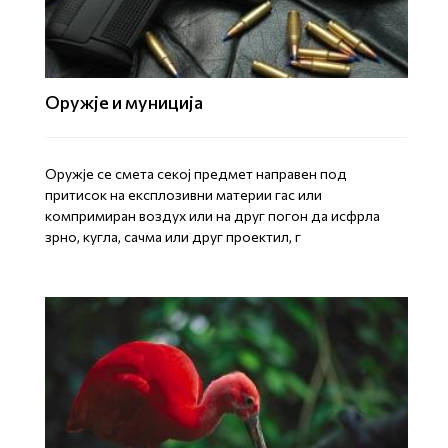
Оружје и муниција
Оружје се смета секој предмет направен под
притисок на експлозивни материи гас или
компримиран воздух или на друг погон да исфрла
зрно, кугла, сачма или друг проектил, г