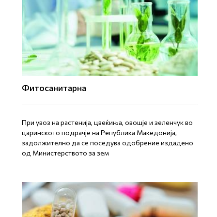
Фитосанитарна
При увоз на растенија, цвеќиња, овошје и зеленчук во
царинското подрачје на Република Македонија,
задолжително да се поседува одобрение издадено
од Министерството за зем