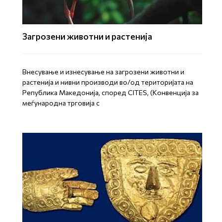
Загрозени животни и растенија
Внесување и изнесување на загрозени животни и
растенија и нивни производи во/од територијата на
Република Mакедонија, според CITES, (Конвенција за
меѓународна трговија с