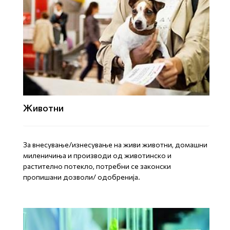
Животни
За внесување/изнесување на живи животни, домашни
миленичиња и производи од животинско и
растително потекло, потребни се законски
пропишани дозволи/ одобренија.