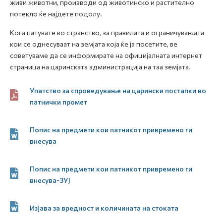
живи животни, производи од животинско и растително
потекло ќе најдете подолу.
Кога патувате во странство, за правилата и ограничувањата
кои се однесуваат на земјата која ќе ја посетите, ве
советуваме да се информирате на официјалната интернет
страница на царинската администрација на таа земјата.
Упатство за спроведување на царински постапки во
патнички промет
Попис на предмети кои патникот привремено ги
внесува
Попис на предмети кои патникот привремено ги
внесува-ЗУЈ
Изјава за вредност и количината на стоката