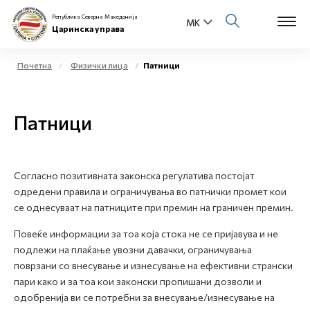
Република Северна Македонија
Царинска управа
Почетна
Физички лица
Патници
Open s
За нас
Патници
Open s
Физички лица
Open s
Бизнис заедница
Согласно позитивната законска регулатива постојат
одредени правила и ограничувања во патнички промет кои
Open s
Е-Царина
се однесуваат на патниците при премин на граничен премин.
Open s
Повеќе информации за тоа која стока не се пријавува и не
Медиа центар
подлежи на плаќање увозни давачки, ограничувања
поврзани со внесување и изнесување на ефективни странски
Контакт
пари како и за тоа кои законски пропишани дозволи и
одобренија ви се потребни за внесување/изнесување на
Е-Весник