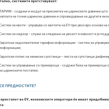
тално, системите претставуваат:
ТАРИМ - содржи и модул за пресметка на царинските давачки што 
наплата на точни царински давачки и спроведување на другите еко
Систем за квоти - управува со квотите на ЕУ при увоз врз основа на
Систем за надзор - служи за следење на увозот и извозот и ја под
Европски задолжителни тарифни информации - систем за управува
информации;
Европски попис на хемиски супстанци – листа на супстанци дефини
Систем за управување со примероци - содржи база на примероци 
за царинските постапки.
 СЕ ПРЕДНОСТИТЕ?
 пристапот во ЕУ, економските оператори ќе имаат придобивк
та: