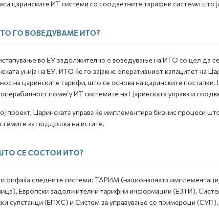
аси царинските ИТ системи со соодветните тарифни системи што ја
ТО ГО ВОВЕДУВАМЕ ИТО?
истапување во ЕУ задолжително е воведување на ИТО со цел да с
ската унија на ЕУ. ИТО ќе го зајакне оперативниот капацитет на Ц
нос на царинските тарифи, што се основа на царинските постапки.
операбилност помеѓу ИТ системите на Царинската управа и соодве
ој проект, Царинската управа ќе имплементира бизнис процеси што
стемите за поддршка на истите.
ШТО СЕ СОСТОИ ИТО?
и опфаќа следните системи: ТАРИМ (националната имплементација
ица), Европски задолжителни тарифни информации (ЕЗТИ), Систем 
ки супстанци (ЕПХС) и Систем за управување со примероци (СУП).