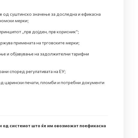
е од суштинско значење за доследна и ефикасна
номски мерки;
 принципот „прв дојден, прв корисник“;
држува примената на трговските мерки;
ње и објавување на задолжителни тарифни
рани според регулативата на ЕУ;
од царински печати, пломби и потребни документи
и од системот што ќе им овозможат поефикасна