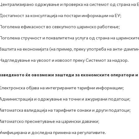
Централизирано одржување и проверка на системот од страна на Е
Достапност за консултација на постари информации на ЕУ;
Поголема ефикасност во севкупното царинско работење;
Поголема стручност и поквалитетна услуга од страна на царинскит
Заштита на економијата (на пример, преку употреба на анти-дампин
Надгледување на увозот и извозот преку Системот за надзор.
наведеното ќе овозможи заштеди за економските оператори и 
Електронска објава на интегрираните тарифни информации;
Администрација и одржување на точни и ажурирани податоци;
Автоматска валидација на тарифните ознаки и други податоци;
Автоматско пресметување на царински давачки;
Унифицирана и доследна примена на регулативите.