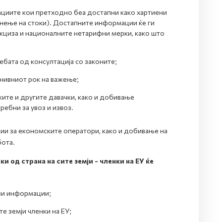
циите кои претходно беа достапни како хартиени
нење на стоки). Достапните информации ќе ги
кциза и националните нетарифни мерки, како што
ата од консултација со законите;
нивниот рок на важење;
ите и другите давачки, како и добивање
ебни за увоз и извоз.
ии за економските оператори, како и добивање на
бота.
 од страна на сите земји - членки на ЕУ ќе
ви информации;
е земји членки на ЕУ;