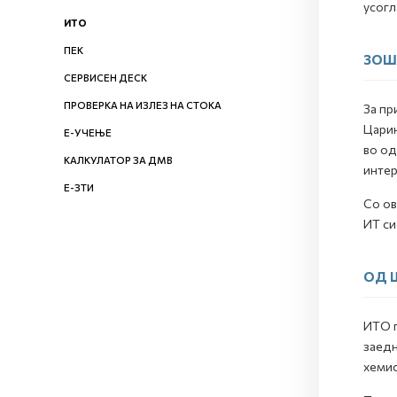
усогл
ИТО
ПЕК
ЗОШ
СЕРВИСЕН ДЕСК
ПРОВЕРКА НА ИЗЛЕЗ НА СТОКА
За пр
Царин
Е-УЧЕЊЕ
во од
КАЛКУЛАТОР ЗА ДМВ
интер
Е-ЗТИ
Со ов
ИТ си
ОД 
ИТО г
заедн
хемис