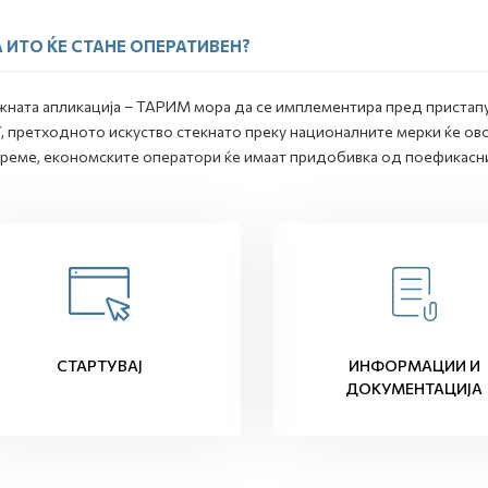
 ИТО ЌЕ СТАНЕ ОПЕРАТИВЕН?
жната апликација – ТАРИМ мора да се имплементира пред пристапу
, претходното искуство стекнато преку националните мерки ќе ов
реме, економските оператори ќе имаат придобивка од поефикасн
СТАРТУВАЈ
ИНФОРМАЦИИ И
ДОКУМЕНТАЦИЈА