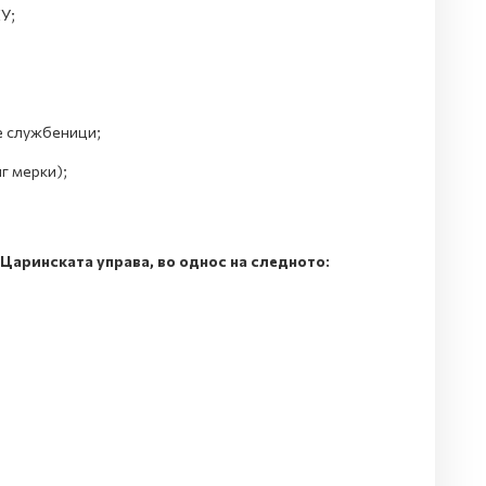
У;
е службеници;
г мерки);
Царинската управа, во однос на следното: