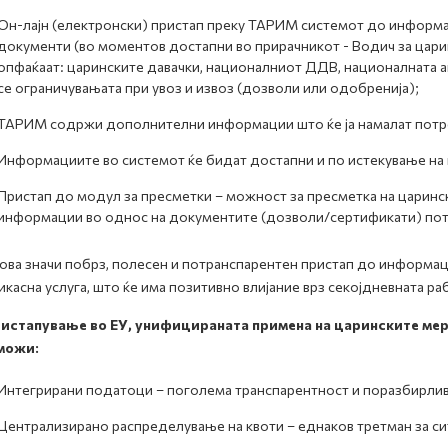
Он-лајн (електронски) пристап преку ТАРИМ системот до информа
документи (во моментов достапни во прирачникот - Водич за цари
опфаќаат: царинските давачки, националниот ДДВ, националната а
се ограничувањата при увоз и извоз (дозволи или одобренија);
ТАРИМ содржи дополнителни информации што ќе ја намалат потреб
Информациите во системот ќе бидат достапни и по истекување на 
Пристап до модул за пресметки – можност за пресметка на царинск
информации во однос на документите (дозволи/сертификати) потр
ова значи побрз, полесен и потранспарентен пристап до информац
касна услуга, што ќе има позитивно влијание врз секојдневната ра
истапување во ЕУ, унифицираната примена на царинските мерки
можи:
Интегрирани податоци – поголема транспарентност и поразбирли
Централизирано распределување на квоти – еднаков третман за сит