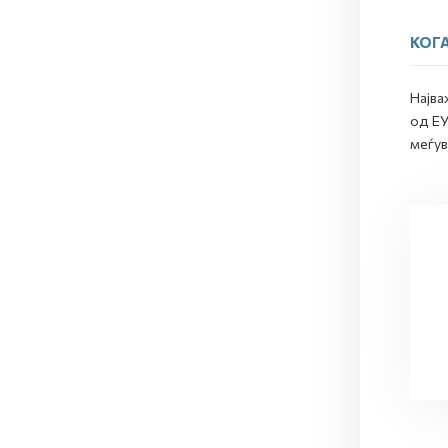
КОГА
Најва
од ЕУ
меѓув