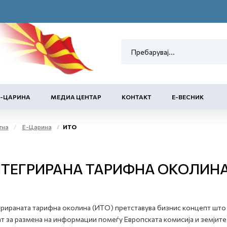
Е-ЦАРИНА
МЕДИА ЦЕНТАР
КОНТАКТ
Е-ВЕСНИК
тна
Е-Царина
ИТО
ТЕГРИРАНА ТАРИФНА ОКОЛИНА
рираната тарифна околина (ИТО) претставува бизнис концепт што 
т за размена на информации помеѓу Европската комисија и земјите -