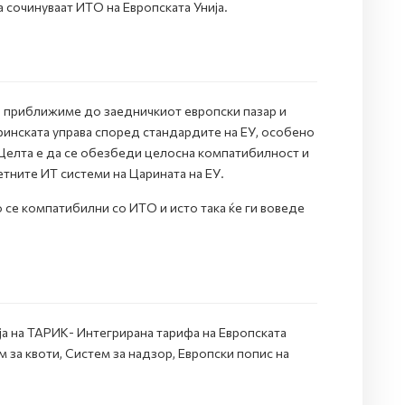
 сочинуваат ИТО на Европската Унија.
е приближиме до заедничкиот eвропски пазар и
аринската управа според стандардите на ЕУ, особено
 Целта е да се обезбеди целосна компатибилност и
тните ИТ системи на Царината на ЕУ.
 се компатибилни со ИТО и исто така ќе ги воведе
 на ТАРИК- Интегрирана тарифа на Европската
за квоти, Систем за надзор, Европски попис на