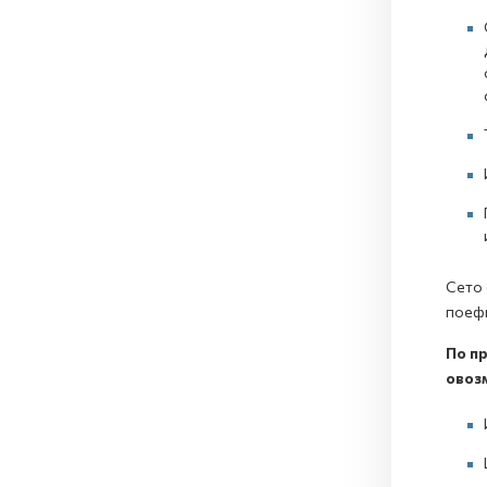
Сето 
поефи
По пр
овоз