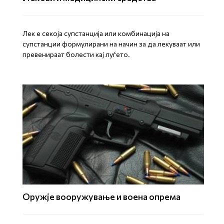
Лек е секоја супстанција или комбинација на
супстанции формулирани на начин за да лекуваат или
превенираат болести кај луѓето.
Оружје вооружување и воена опрема