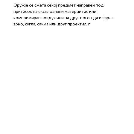
Оружје се смета секој предмет направен под
притисок на експлозивни материи гас или
компримиран воздух или на друг погон да исфрла
зрно, кугла, сачма или друг проектил, г