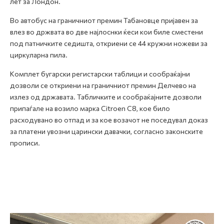
лет за Лондон.
Во автобус на граничниот премин Табановце пријавен за
влез во држвата во две најлоснки ќеси кои биле сместени
под патничките седишта, откриени се 44 кружни ножеви за
циркуларна пила.
Комплет бугарски регистарски таблици и сообраќајни
дозволи се откриени на граничниот премин Делчево на
излез од државата. Табличките и сообраќајните дозволи
припаѓале на возило марка Citroen C8, кое било
расходувано во отпад и за кое возачот не поседувал доказ
за платени увозни царински давачки, согласно законските
прописи.