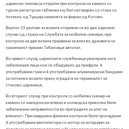
царински тимови ја откриле при контрола на камион со
турски регистрски таблички кој бил натоварен со стока со
потекло од Турција наменета за фирма од Косово.
Вкупно 23 делови за возила откриени се во два одвоени
случаи од страна на Службата за мобилни скенери, при
контрола на две возила пријавени за влез во државата на
граничниот премин Табановце автопат.
Во првиот случај, царинските службеници реагирале кога
забележале лице кое се обидувало да префрли 4
употребувани гуми и 4 употребувани алуминиумски бандажи
за патничко возило преку оградата на терминалот за
стоково царинење.
Во вториот случај, при контрола со мобилен скенер на
камион со македонски влекач и холандска приколка биле
забележани неправилности во преградите за алат на
влекачот. При извршена физичка контрола биле пронајдени
4 употребувани вентилатори со мотор за испарувач за
ладилник за товарно возило и 11 нови ремени за затегнување