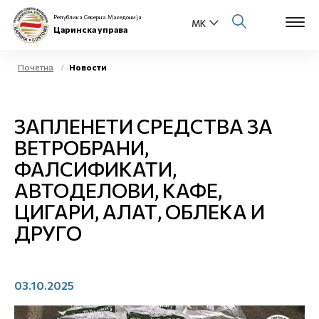
Република Северна Македонија
Царинска управа
Почетна
Новости
Open s
За нас
ЗАПЛЕНЕТИ СРЕДСТВА ЗА
Open s
Физички лица
ВЕТРОБРАНИ,
ФАЛСИФИКАТИ,
Open s
Бизнис заедница
АВТОДЕЛОВИ, КАФЕ,
Open s
ЦИГАРИ, АЛАТ, ОБЛЕКА И
Е-Царина
ДРУГО
Open s
Медиа центар
Контакт
03.10.2025
Е-Весник