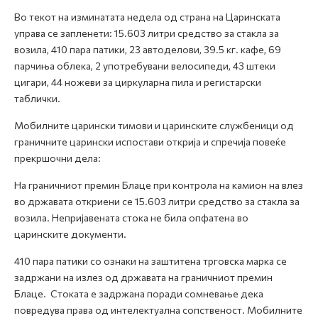
Во текот на изминатата недела од страна на Царинската
управа се запленети: 15.603 литри средство за стакла за
возила, 410 пара патики, 23 автоделови, 39.5 кг. кафе, 69
парчиња облека, 2 употребувани велосипеди, 43 штеки
цигари, 44 ножеви за циркуларна пила и регистарски
таблички.
Мобилните царински тимови и царинските службеници од
граничните царински испостави открија и спречија повеќе
прекршочни дела:
На граничниот премин Блаце при контрола на камион на влез
во државата откриени се 15.603 литри средство за стакла за
возила. Непријавената стока не била опфатена во
царинските документи.
410 пара патики со ознаки на заштитена трговска марка се
задржани на излез од државата на граничниот премин
Блаце. Стоката е задржана поради сомневање дека
повредува права од интелектуална сопственост. Мобилните