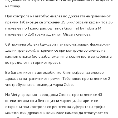
на товар.
При контрола на автобус на влез во државата на граничниот
премин Табановце се откриени 39.5 килограми кафе и тоа 36
пакувања по 1 килограм од типот Gourmet by Tobia и 14
пакувања по 250 грама од типот Miscela cremosa.
69 парчиња облека (дуксери, панталони, маици, фармерки и
долни тренерки), откриени се при контрола со скенер на
камион откако биле забележани неправилности во кабината,
во пределот на горниот кревет.
Во багажникот на автомобил кој бил пријавен за влез во
државата на граничниот премин Табановце пронајдени се 2
употребувани велосипеди марка Cube.
На Меѓународниот аеродром Скопје, пронајдени се 43
штеки цигари со и без акцизни маркици. Цигарите се
откриени при контрола со рентген на куферите на тројца
македонски државјани кои имале намера да отпатуваат со