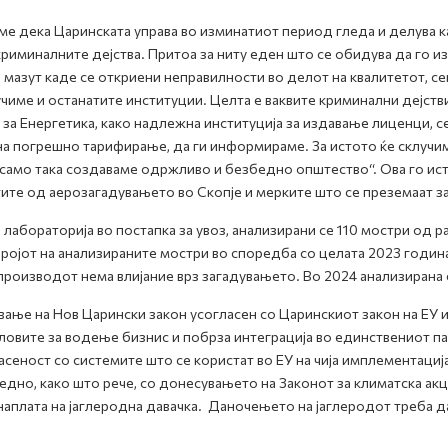
 дека Царинската управа во изминатиот период гледа и делува как
криминалните дејства. Притоа за ниту еден што се обидува да го 
 мазут каде се откриени неправилности во делот на квалитетот, 
чиме и останатите институции. Целта е ваквите криминални дејств
 за Енергетика, како надлежна институција за издавање лиценци, с
т на погрешно тарифирање, да ги информираме. За истото ќе склуч
 само така создаваме одржливо и безбедно општество“. Ова го ис
ите од аерозагадувањето во Скопје и мерките што се преземаат за 
лабораторија во постапка за увоз, анализирани се 110 мостри од 
ројот на анализираните мостри во споредба со целата 2023 година
 производот нема влијание врз загадувањето. Во 2024 анализирана 
вање на Нов Царински закон усогласен со Царинскиот закон на ЕУ 
овите за водење бизнис и побрза интеграција во единствениот па
сеност со системите што се користат во ЕУ на чија имплементација
едно, како што рече, со донесувањето на Законот за климатска акци
плата на јаглеродна давачка. Даночењето на јаглеродот треба да и