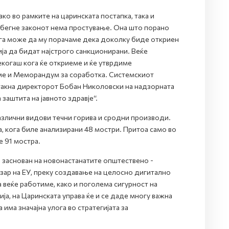
о во рамките на царинската постапка, така и
избегне законот нема простување. Она што порано
сега може да му порачаме дека доколку биде откриен
ија да бидат најстрого санкционирани. Веќе
екогаш кога ќе откриеме и ќе утврдиме
име и Меморандум за соработка. Системскиот
такна директорот Бобан Николовски на надзорната
заштита на јавното здравје“.
различни видови течни горива и сродни производи.
, кога биле анализирани 48 мостри. Притоа само во
е 91 мостра.
и заснован на новонастанатите општествено -
зар на ЕУ, преку создавање на целосно дигитално
 веќе работиме, како и поголема сигурност на
ја, на Царинската управа ќе и се даде многу важна
ма значајна улога во стратегијата за