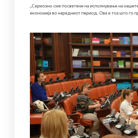
„Сериозно сме посветени на исполнување на нашите
економија во наредниот период. Ова е тоа 