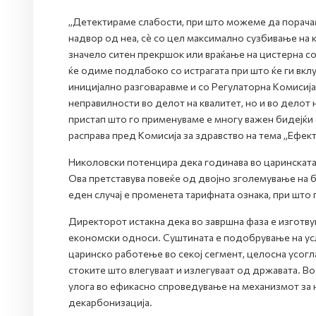
„Детектираме слабости, при што можеме да порачаме
надвор од неа, сè со цел максимално сузбивање на 
значело ситен прекршок или враќање на цистерна со
ќе одиме подлабоко со истрагата при што ќе ги вклу
иницијално разговаравме и со Регулаторна Комисија
неправилности во делот на квалитет, но и во дело
пристап што го применуваме е многу важен бидејќи
расправа пред Комисија за здравство на тема „Ефект
Николовски потенцира дека годинава во царинската 
Ова претставува повеќе од двојно зголемување на б
еден случај е променета тарифната ознака, при што
Директорот истакна дека во завршна фаза е изготву
економски односи. Суштината е подобрување на усл
царинско работење во секој сегмент, целосна усогла
стоките што влегуваат и излегуваат од државата. Во
улога во ефикасно спроведување на механизмот за на
декарбонизација.