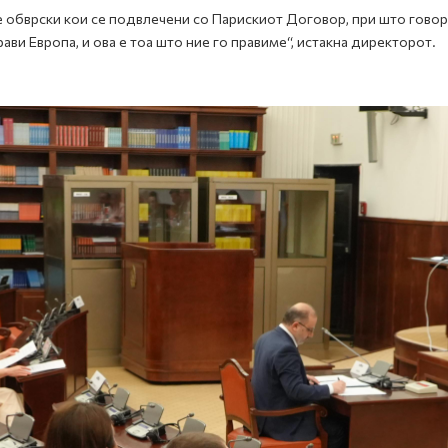
 обврски кои се подвлечени со Парискиот Договор, при што говор
што го прави Европа, и ова е тоа што ние го правиме“