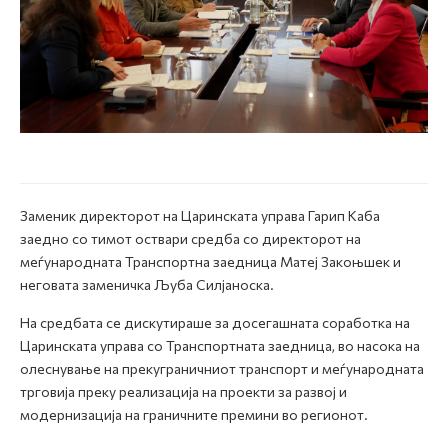
Заменик директорот на Царинската управа Гарип Каба
заедно со тимот оствари средба со директорот на
меѓународната Транспортна заедница Матеј Закоњшек и
неговата заменичка Љуба Силјаноска.
На средбата се дискутираше за досегашната соработка на
Царинската управа со Транспортната заедница, во насока на
олеснување на прекуграничниот транспорт и меѓународната
трговија преку реализација на проекти за развој и
модернизација на граничните премини во регионот.