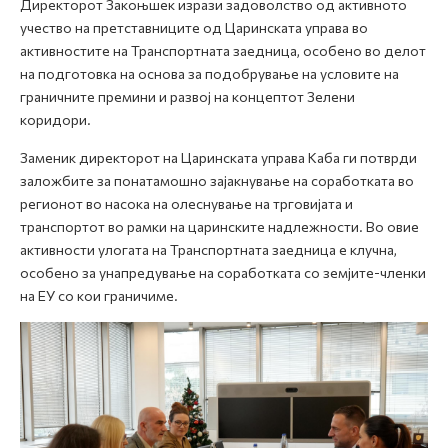
Директорот Закоњшек изрази задоволство од активното
учество на претставниците од Царинската управа во
активностите на Транспортната заедница, особено во делот
на подготовка на основа за подобрување на условите на
граничните премини и развој на концептот Зелени
коридори.
Заменик директорот на Царинската управа Каба ги потврди
заложбите за понатамошно зајакнување на соработката во
регионот во насока на олеснување на трговијата и
транспортот во рамки на царинските надлежности. Во овие
активности улогата на Транспортната заедница е клучна,
особено за унапредување на соработката со земјите-членки
на ЕУ со кои граничиме.