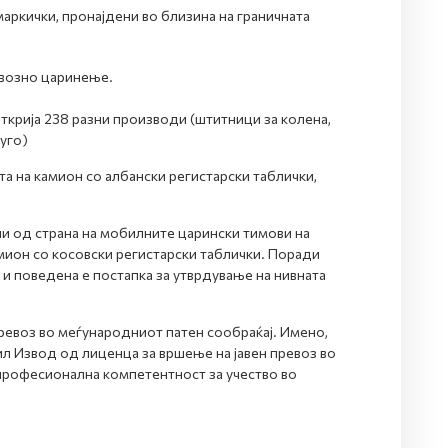
маркички, пронајдени во близина на граничната
 увозно царинење.
крија 238 разни производи (штитници за колена,
уго)
та на камион со албански регистарски таблички,
ени од страна на мобилните царински тимови на
амион со косовски регистарски таблички. Поради
и поведена е постапка за утврдување на нивната
ревоз во меѓународниот патен сообраќај. Имено,
ил Извод од лиценца за вршење на јавен превоз во
 професионална компетентност за учество во