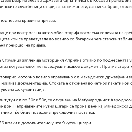
Деве Баир на влез во државата кај патничка од Косово пронајдена 
царинските службеници открија златни монети, ланчиња, брош, огрли
поднесена кривична пријава.
це при контрола на автомобил открија поголема количина на среб
ците кои се превезувале во возило со бугарски регистарски таблич
ена прекршочна пријава.
 Струмица запленија моторцикл Априлиа откако по поднесената у
л за кој увозникот не поседувал никаков документ. Против сторит
товарно моторно возило управувано од македонски државјанин зап
никаква документација. Стоката е откриена во четири пакети кои с
а увозна документација.
ии тутун од по 30г и 50г, се откриени на Меѓународниот Аеродром 
Лондон. Непријавените кутии цигари се пронајдени кај македонски д
патникот ќе биде поведена прекршочна постапка.
56 штеки и дополнително уште 9 кутии цигари.