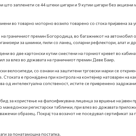
и што запленети се 44 штеки цигари и 9 кутии цигари без акцизни 
криени во товарно моторно возило товарено со стока пријавена за
 на граничниот премин Богородица, во багажникот на автомобил от
ганизери за шминки, пили со ланец, соларни рефлектори, алат и др
ени во две картонски кутии сместени на горниот кревет во кабина
вил за влез во државата на граничниот премин Деве Баир.
тски велосипеди, со ознаки на заштитени трговски марки се откри
. Стоката е пронајдена при контрола на контејнер натоварен на к
а од интелектуална сопственост, истите се привремено задржани 
бид за користење на фалсификувана лиценца за вршење на јавен п
о македонски регистарски таблички, при влез во државата прилож
важечки образец. Покрај тоа возачот не поседувал сертификат за
раги за понатамошна постапка.