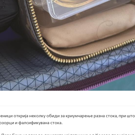
еници открија неколку обиди за криумчарење разна стока, при шт
розорци и фалсификувана стока.