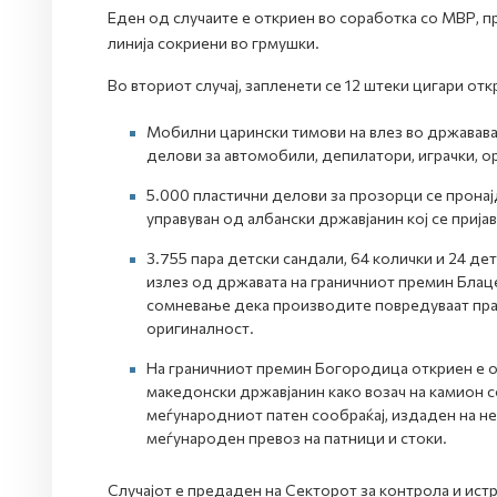
Еден од случаите е откриен во соработка со МВР, пр
линија сокриени во грмушки.
Во вториот случај, запленети се 12 штеки цигари от
Мобилни царински тимови на влез во државава
делови за автомобили, депилатори, играчки, ор
5.000 пластични делови за прозорци се пронајд
управуван од албански државјанин кој се прија
3.755 пара детски сандали, 64 колички и 24 де
излез од државата на граничниот премин Блаце
сомневање дека производите повредуваат прав
оригиналност.
На граничниот премин Богородица откриен е о
македонски државјанин како возач на камион с
меѓународниот патен сообраќај, издаден на не
меѓународен превоз на патници и стоки.
Случајот е предаден на Секторот за контрола и ист