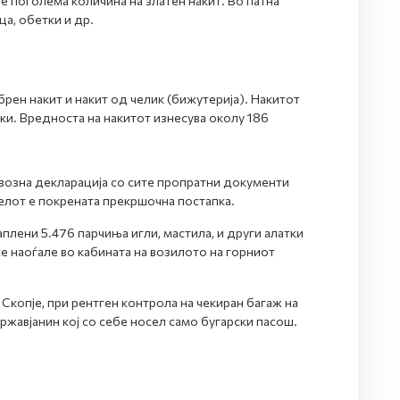
е поголема количина на златен накит. Во патна
ца, обетки и др.
рен накит и накит од челик (бижутерија). Накитот
ки. Вредноста на накитот изнесува околу 186
возна декларација со сите пропратни документи
елот е покрената прекршочна постапка.
лени 5.476 парчиња игли, мастила, и други алатки
е наоѓале во кабината на возилото на горниот
Скопје, при рентген контрола на чекиран багаж на
ржавјанин кој со себе носел само бугарски пасош.