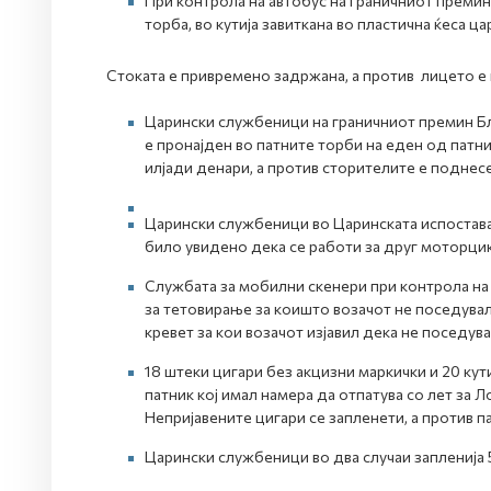
При контрола на автобус на граничниот премин 
торба, во кутија завиткана во пластична ќеса 
Стоката е привремено задржана, а против лицето е 
Царински службеници на граничниот премин Бла
е пронајден во патните торби на еден од патни
илјади денари, а против сторителите е поднес
Царински службеници во Царинската испостава
било увидено дека се работи за друг моторцик
Службата за мобилни скенери при контрола на 
за тетовирање за коишто возачот не поседувал 
кревет за кои возачот изјавил дека не поседув
18 штеки цигари без акцизни маркички и 20 кут
патник кој имал намера да отпатува со лет за 
Непријавените цигари се запленети, а против 
Царински службеници во два случаи запленија 