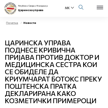
Република Северна Македонија
Царинска управа
Почетна
Новости
Open s
За нас
ЦАРИНСКА УПРАВА
Open s
Физички лица
ПОДНЕСЕ КРИВИЧНА
ПРИЈАВА ПРОТИВ ДОКТОР И
Open s
Бизнис заедница
МЕДИЦИНСКА СЕСТРА КОИ
Open s
СЕ ОБИДЕЛЕ ДА
Е-Царина
КРИУМЧАРАТ БОТОКС ПРЕКУ
Open s
Медиа центар
ПОШТЕНСКА ПРАТКА
ДЕКЛАРИРАНА КАКО
Контакт
КОЗМЕТИЧКИ ПРИМЕРОЦИ
Е-Весник