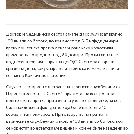
Доктор и медицинска сестра сакале да криумчарат вкупно
199 вијали со ботокс, во вредност од 615 илјади денари,
преку поштенска пратка декларирана како козметички
примероци во вредност од 80 долари. Против лицата е
поднесена кривична пријава до ОЈО Скопје за сторени
кривични дела, криумчарење и царинска измама, казниви
согласно Кривичниот законик.
Случајот е откриен од страна на царински службеници од
Царинска испостава Скопје 1, при детална контрола на
поштенската пратка пријавена за увозно царинење, за која
била приложена фактура во која биле наведени 10
козметички примероци. При отворање на пратката,
царинските службеници откриле 199 вијали со ботокс, кои
се користат во естетска медицина и кои не биле наведени во