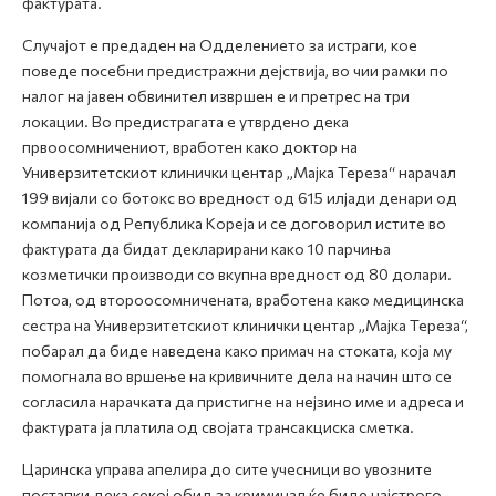
фактурата.
Случајот е предаден на Одделението за истраги, кое
поведе посебни предистражни дејствија, во чии рамки по
налог на јавен обвинител извршен е и претрес на три
локации. Во предистрагата е утврдено дека
првоосомничениот, вработен како доктор на
Универзитетскиот клинички центар „Мајка Тереза“ нарачал
199 вијали со ботокс во вредност од 615 илјади денари од
компанија од Република Кореја и се договорил истите во
фактурата да бидат декларирани како 10 парчиња
козметички производи со вкупна вредност од 80 долари.
Потоа, од второосомничената, вработена како медицинска
сестра на Универзитетскиот клинички центар „Мајка Тереза“,
побарал да биде наведена како примач на стоката, која му
помогнала во вршење на кривичните дела на начин што се
согласила нарачката да пристигне на нејзино име и адреса и
фактурата ја платила од својата трансакциска сметка.
Царинска управа апелира до сите учесници во увозните
постапки дека секој обид за криминал ќе биде најстрого