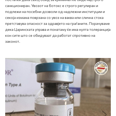
санкциониран. Увозот на ботокс е строго регулиран и
подлежи на посебни дозволи од надлежни институции и
секоја измама поврзана со увоз на ваква или слична стока
претставува опасност за здравјето на граѓаните. Порачуваме
дека Царинската управа и понатаму ќе има нулта толеранција
кон сите што се обидуваат да работат спротивно на
законот.