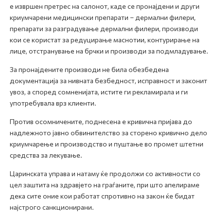
е извршен претрес на салонот, каде се пронајдени и други
криумчарени медицински препарати – дермални филери,
препарати за разградување дермални филери, производи
кои се користат за редуцирање маснотии, контурирање на
лице, отстранување на брчки и производи за подмладување.
За пронајдените производи не била обезбедена
документација за нивната безбедност, исправност и законит
увоз, а според сомненијата, истите ги рекламирала и ги
употребувала врз клиенти.
Против осомничените, поднесена е кривична пријава до
надлежното јавно обвинителство за сторено кривично дело
криумчарење и производство и пуштање во промет штетни
средства за лекување.
Царинската управа и натаму ќе продолжи со активности со
цел заштита на здравјето на граѓаните, при што апелираме
дека сите оние кои работат спротивно на закон ќе бидат
најстрого санкционирани.