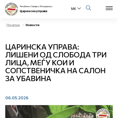
Република Северна Македонија
Царинска управа
Почетна
Новости
Open s
За нас
ЦАРИНСКА УПРАВА:
Open s
Физички лица
ЛИШЕНИ ОД СЛОБОДА ТРИ
ЛИЦА, МЕЃУ КОИ И
Open s
Бизнис заедница
СОПСТВЕНИЧКА НА САЛОН
Open s
ЗА УБАВИНА
Е-Царина
Open s
Медиа центар
06.05.2026
Контакт
Е-Весник