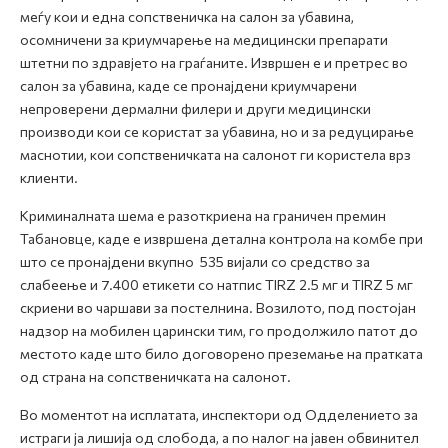
меѓу кои и една сопственичка на салон за убавина,
осомничени за криумчарење на медицински препарати
штетни по здравјето на граѓаните. Извршен е и претрес во
салон за убавина, каде се пронајдени криумчарени
непроверени дермални филери и други медицински
производи кои се користат за убавина, но и за редуцирање
маснотии, кои сопственичката на салонот ги користела врз
клиенти.
Криминалната шема е разоткриена на граничен премин
Табановце, каде е извршена детална контрола на комбе при
што се пронајдени вкупно 535 вијали со средство за
слабеење и 7.400 етикети со натпис TIRZ 2.5 мг и TIRZ 5 мг
скриени во чаршави за постелнина. Возилото, под постојан
надзор на мобилен царински тим, го продолжило патот до
местото каде што било договорено преземање на пратката
од страна на сопственичката на салонот.
Во моментот на исплатата, инспектори од Одделението за
истраги ја лишија од слобода, а по налог на јавен обвинител