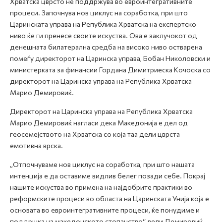
Хрватска цврсто нѐ поддржува во евроинтегративните
процеси. Започнува нов циклус на соработка, при што
Царинската управа на Република Хрватска на експертско
ниво ќе ги пренесе своите искуства. Ова е заклучокот од
денешната билатерална средба на високо ниво остварена
помеѓу директорот на Царинска управа, Бобан Николовски и
министерката за финансии Гордана Димитриеска Кочоска со
директорот на Царинска управа на Република Хрватска
Марио Демировиќ.
Директорот на Царинска управа на Република Хрватска
Марио Демировиќ нагласи дека Македонија е дел од
геосемејството на Хрватска со која таа дели цврста
емотивна врска.
„Отпочнуваме нов циклус на соработка, при што нашата
интенција е да оставиме видлив белег позади себе. Покрај
нашите искуства во примена на најдобрите практики во
реформските процеси во областа на Царинската Унија која е
основата во евроинтегративните процеси, ќе понудиме и
поддршка на македонското стопанство“, вели Демировиќ.