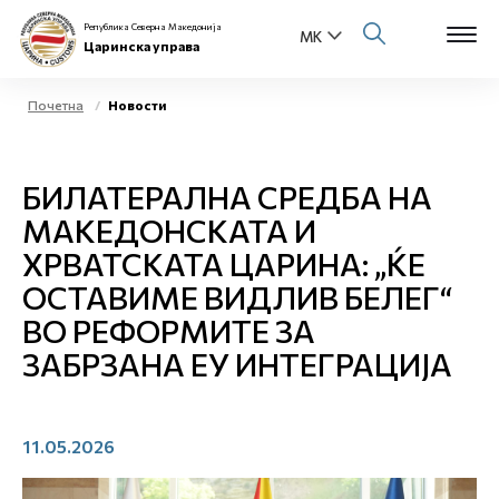
Република Северна Македонија
Царинска управа
Почетна
Новости
Open s
За нас
БИЛАТЕРАЛНА СРЕДБА НА
Open s
Физички лица
МАКЕДОНСКАТА И
ХРВАТСКАТА ЦАРИНА: „ЌЕ
Open s
Бизнис заедница
ОСТАВИМЕ ВИДЛИВ БЕЛЕГ“
Open s
ВО РЕФОРМИТЕ ЗА
Е-Царина
ЗАБРЗАНА ЕУ ИНТЕГРАЦИЈА
Open s
Медиа центар
Контакт
11.05.2026
Е-Весник