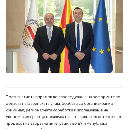
Постигнатиот напредок во спроведување на реформите во
областа на Царинската унија, борбата со организираниот
криминал, регионалната соработка и зголемување на
економскиот раст, ја покажува нашата силна посветеност во
процесот на забрзана интеграција во ЕУ и Република