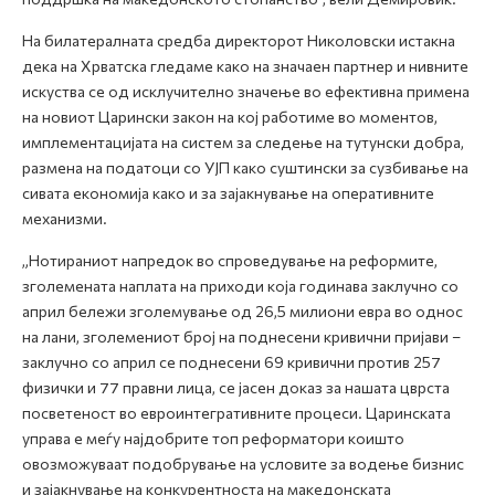
На билатералната средба директорот Николовски истакна
дека на Хрватска гледаме како на значаен партнер и нивните
искуства сe од исклучително значење во ефективна примена
на новиот Царински закон на кој работиме во моментов,
имплементацијата на систем за следење на тутунски добра,
размена на податоци со УЈП како суштински за сузбивање на
сивата економија како и за зајакнување на оперативните
механизми.
„Нотираниот напредок во спроведување на реформите,
зголемената наплата на приходи која годинава заклучно со
април бележи зголемување од 26,5 милиони евра во однос
на лани, зголемениот број на поднесени кривични пријави –
заклучно со април се поднесени 69 кривични против 257
физички и 77 правни лица, се јасен доказ за нашата цврста
посветеност во евроинтегративните процеси. Царинската
управа е меѓу најдобрите топ реформатори коишто
овозможуваат подобрување на условите за водење бизнис
и зајакнување на конкурентноста на македонската